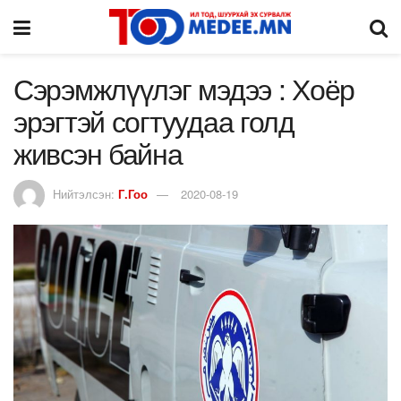
Сэрэмжлүүлэг мэдээ : Хоёр
эрэгтэй согтуудаа голд
живсэн байна
Нийтэлсэн:
Г.Гоо
2020-08-19