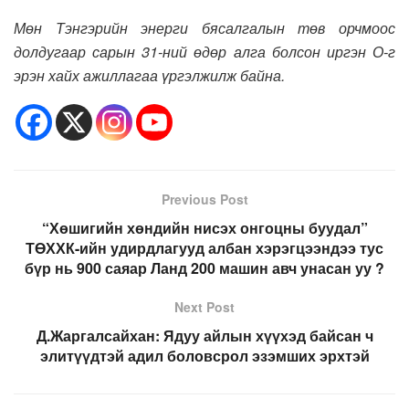
Мөн Тэнгэрийн энерги бясалгалын төв орчмоос
долдугаар сарын 31-ний өдөр алга болсон иргэн О-г
эрэн хайх ажиллагаа үргэлжилж байна.
Previous Post
“Хөшигийн хөндийн нисэх онгоцны буудал”
ТӨХХК-ийн удирдлагууд албан хэрэгцээндээ тус
бүр нь 900 саяар Ланд 200 машин авч унасан уу ?
Next Post
Д.Жаргалсайхан: Ядуу айлын хүүхэд байсан ч
элитүүдтэй адил боловсрол эзэмших эрхтэй