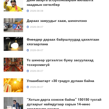
наадмын хөтөлбөр
2026-08-08
Дараах замуудыг хааж, шинэчлэнэ
2026-08-07
Өнөөдөр дараах байршлуудад цахилгаан
хязгаарлана
2026-08-07
Үс шинээр үргээлгэх буюу засуулахад
тохиромжгүй
2026-08-07
Улаанбаатарт +30 градус дулаан байна
2026-08-07
“Хотын дарга сонсож байна” 150150 тусгай
дугаарыг наймдугаар сарын 14-нөөс
ажиллуулж эхэлнэ