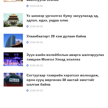
2026-08-06
Үс шинээр үргээлгэх буюу засуулахад эд,
эдлэл, идээ, ундаа олно
2026-08-06
Улаанбаатарт 29 хэм дулаан байна
2026-08-06
Зүүн азийн волейболын аварга шалгаруулах
тэмцээн Монгол Улсад эхэллээ
2026-08-05
Согтуугаар тээврийн хэрэгсэл жолоодож,
орон сууц мөргөсөн 38 настай эмэгтэйг
шалгаж байна
2026-08-05