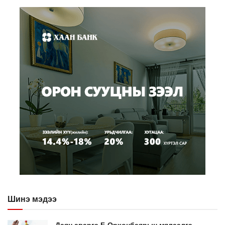
Шинэ мэдээ
Даян аварга Б.Орхонбаярын мялаалга