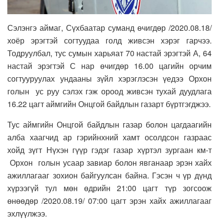
Сэлэнгэ аймаг, Сүхбаатар суманд өчигдөр /2020.08.18/
хоёр эрэгтэй согтуудаа голд живсэн хэрэг гарчээ.
Тодруулбал, тус сумын харьяат 70 настай эрэгтэй А, 64
настай эрэгтэй С нар өчигдөр 16.00 цагийн орчим
согтууруулах ундааны зүйл хэрэглэсэн үедээ Орхон
голын ус руу сэлэх гэж ороод живсэн тухай дуудлага
16.22 цагт аймгийн Онцгой байдлын газарт бүртгэгджээ.
Тус аймгийн Онцгой байдлын газар болон цагдаагийн
алба хаагчид ар гэрийнхний хамт осолдсон газраас
хойд зүгт Нүхэн гүүр гэдэг газар хүртэл зургаан км-т
Орхон голын усаар завиар болон явганаар эрэн хайх
ажиллагааг зохион байгуулсан байна. Гэсэн ч үр дүнд
хүрээгүй тул мөн өдрийн 21:00 цагт түр зогсоож
өнөөдөр /2020.08.19/ 07:00 цагт эрэн хайх ажиллагааг
эхлүүлжээ.