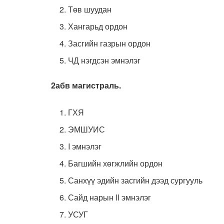
Төв шуудан
Хангарьд ордон
Засгийн газрын ордон
ЧД нэгдсэн эмнэлэг
2абв магистраль.
ГХЯ
ЭМШУИС
I эмнэлэг
Багшийн хөгжлийн ордон
Санхүү эдийн засгийн дээд сургууль
Сайд нарын II эмнэлэг
УСУГ