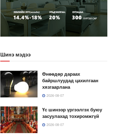
Шинэ мэдээ
Өнөөдөр дараах
байршлуудад цахилгаан
хязгаарлана
2026-08-07
Үс шинээр үргээлгэх буюу
засуулахад тохиромжгүй
2026-08-07