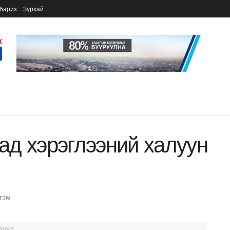
барих
Зурхай
д хэрэглээний халуун
гэм