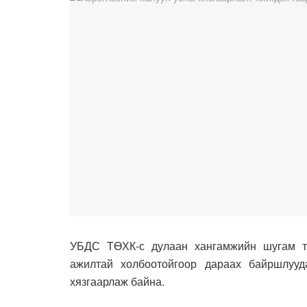
УБДС ТӨХК-с дулаан хангамжийн шугам то
ажилтай холбоотойгоор дараах байршлуудад
хязгаарлаж байна.