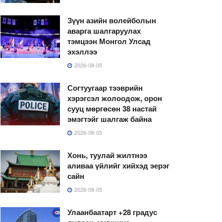
Зүүн азийн волейболын
аварга шалгаруулах
тэмцээн Монгол Улсад
эхэллээ
2026-08-05
Согтуугаар тээврийн
хэрэгсэл жолоодож, орон
сууц мөргөсөн 38 настай
эмэгтэйг шалгаж байна
2026-08-05
Хонь, туулай жилтнээ
аливаа үйлийг хийхэд эерэг
сайн
2026-08-05
Улаанбаатарт +28 градус