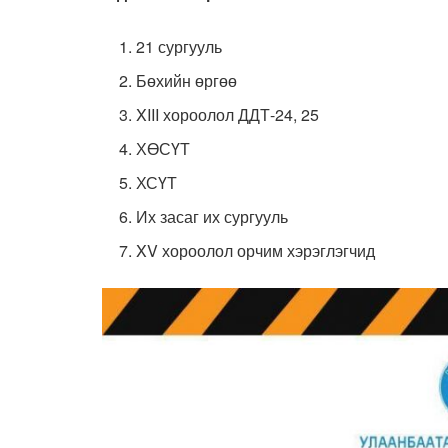
21 сургууль
Бөхийн өргөө
XIII хороолол ДДТ-24, 25
ХӨСҮТ
ХСҮТ
Их засаг их сургууль
XV хороолол орчим хэрэглэгчид