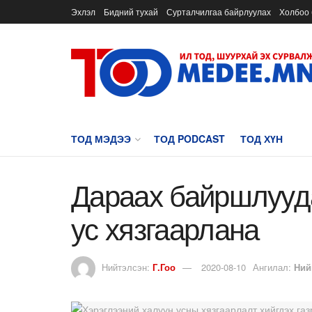
Эхлэл
Бидний тухай
Сурталчилгаа байрлуулах
Холбоо 
ТОД МЭДЭЭ
ТОД PODCAST
ТОД ХҮН
Дараах байршлууда
ус хязгаарлана
Нийтэлсэн:
Г.Гоо
2020-08-10
Ангилал:
Ний