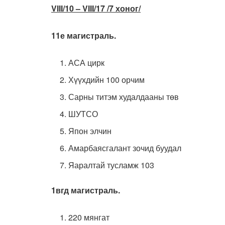
VIII/10 – VIII/17 /7 хоног/
11е магистраль.
АСА цирк
Хүүхдийн 100 орчим
Сарны титэм худалдааны төв
ШУТСО
Япон элчин
Амарбаясгалант зочид буудал
Яаралтай тусламж 103
1вгд магистраль.
220 мянгат