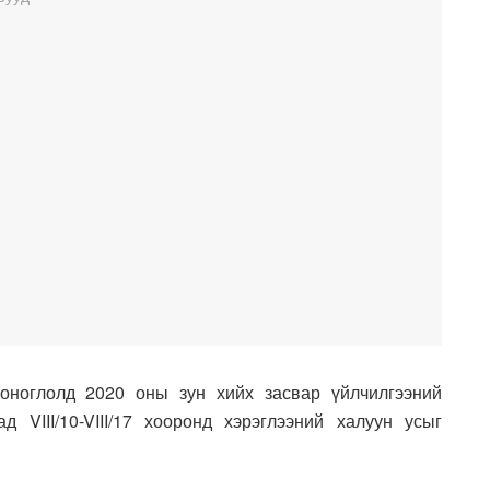
ноглолд 2020 оны зун хийх засвар үйлчилгээний
 VIII/10-VIII/17 хооронд хэрэглээний халуун усыг