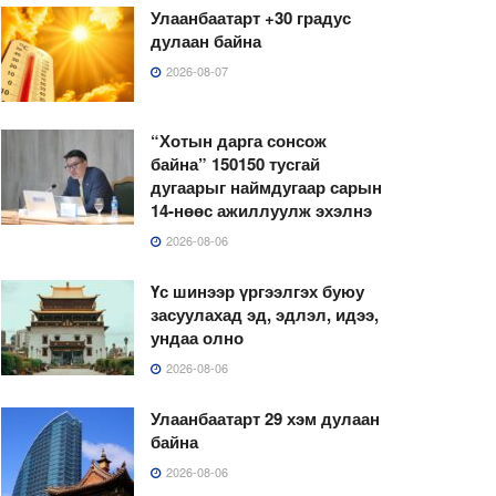
Улаанбаатарт +30 градус
дулаан байна
2026-08-07
“Хотын дарга сонсож
байна” 150150 тусгай
дугаарыг наймдугаар сарын
14-нөөс ажиллуулж эхэлнэ
2026-08-06
Үс шинээр үргээлгэх буюу
засуулахад эд, эдлэл, идээ,
ундаа олно
2026-08-06
Улаанбаатарт 29 хэм дулаан
байна
2026-08-06