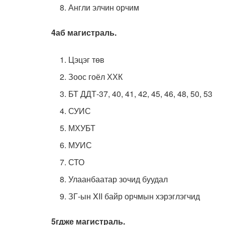
Англи элчин орчим
4аб магистраль.
Цэцэг төв
Зоос гоёл ХХК
БТ ДДТ-37, 40, 41, 42, 45, 46, 48, 50, 53
СУИС
МХУБТ
МУИС
СТО
Улаанбаатар зочид буудал
ЗГ-ын XII байр орчмын хэрэглэгчид
5гдже магистраль.