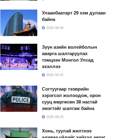
Улаанбаатарт 29 хэм дулаан
байна
2026-08-06
Зүүн азийн волейболын
аварга шалгаруулах
тэмцээн Монгол Улсад
эхэллээ
2026-08-05
Согтуугаар тээврийн
хэрэгсэл жолоодож, орон
сууц мөргөсөн 38 настай
эмэгтэйг шалгаж байна
2026-08-05
Хонь, туулай жилтнээ
аливаа үйлийг хийхэд эерэг