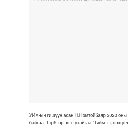
УИХ-ын гишүүн асан Н.Номтойбаяр 2020 оны 
байгаа. Тэрбээр энэ тухайгаа “Тийм ээ, нөхцөл