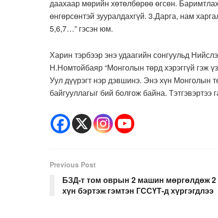
даахаар мөрийн хөтөлбөрөө өгсөн. Баримтлах 
өнгөрсөнтэй зууралдахгүй. 3.Дарга, нам харга
5,6,7…” гэсэн юм.
Харин тэрбээр энэ удаагийн сонгуульд Нийслэ
Н.Номтойбаяр “Монголын төрд хэрэггүй гэж ү
Уул дүүрэгт нэр дэвшинэ. Энэ хүн Монголын т
байгууллагыг бий болгож байна. Тэтгэвэртээ г
Previous Post
БЗД-т том оврын 2 машин мөргөлдөж 2
хүн бэртэж гэмтэн ГССҮТ-д хүргэгдлээ