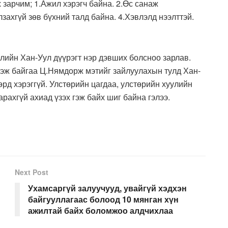
зарчим; 1.Ажил хэрэгч байна. 2.Өс санаж
лзахгүй зөв бүхний талд байна. 4.Хэвлэлд нээлттэй.
лийн Хан-Уул дүүрэгт нэр дэвших болсноо зарлав.
зэж байгаа Ц.Нямдорж мэтийг зайлуулахын тулд Хан-
өрд хэрэггүй. Улстөрийн цагдаа, улстөрийн хуулийн
арахгүй ахиад үзэх гэж байх шиг байна гэлээ.
Next Post
Ухамсаргүй залуучууд, увайгүй хэдхэн
байгууллагаас болоод 10 мянган хүн
ажилтай байх боломжоо алдчихлаа