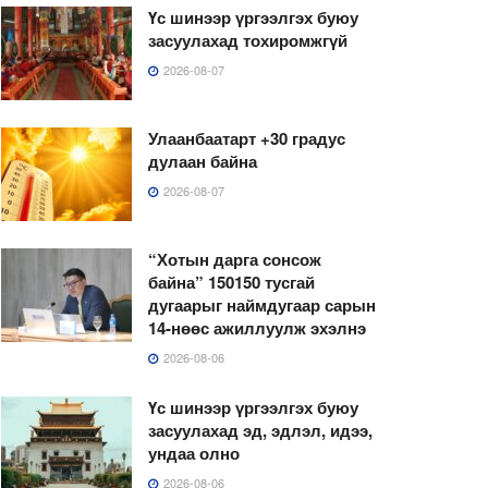
Үс шинээр үргээлгэх буюу
засуулахад тохиромжгүй
2026-08-07
Улаанбаатарт +30 градус
дулаан байна
2026-08-07
“Хотын дарга сонсож
байна” 150150 тусгай
дугаарыг наймдугаар сарын
14-нөөс ажиллуулж эхэлнэ
2026-08-06
Үс шинээр үргээлгэх буюу
засуулахад эд, эдлэл, идээ,
ундаа олно
2026-08-06