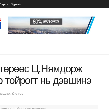
барих
Зурхай
 төрөөс Ц.Нямдорж
р тойрогт нь дэвшинэ
 мэдээ
,
Улс төр