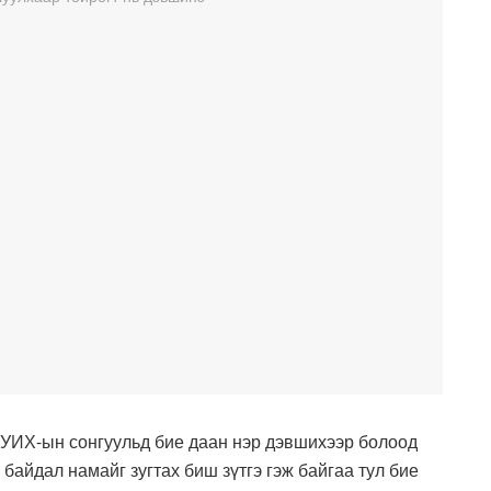
УИХ-ын сонгуульд бие даан нэр дэвшихээр болоод
 байдал намайг зугтах биш зүтгэ гэж байгаа тул бие