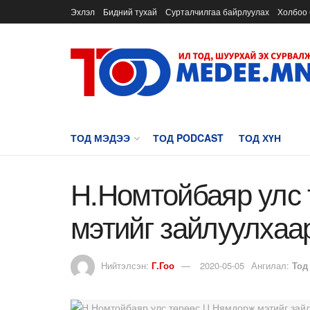
Эхлэл
Бидний тухай
Сурталчилгаа байрлуулах
Холбоо 
ТОД МЭДЭЭ
ТОД PODCAST
ТОД ХҮН
Н.Номтойбаяр улс
мэтийг зайлуулхаа
Нийтэлсэн:
Г.Гоо
2020-05-05
Ангилал:
Тод