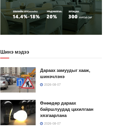
Шинэ мэдээ
Дараах замуудыг хааж,
шинэчлэнэ
2026-08-07
Өнөөдөр дараах
байршлуудад цахилгаан
хязгаарлана
2026-08-07