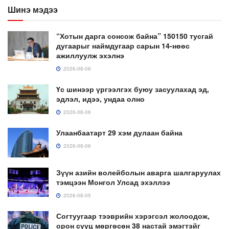
Шинэ мэдээ
“Хотын дарга сонсож байна” 150150 тусгай
дугаарыг наймдугаар сарын 14-нөөс
ажиллуулж эхэлнэ
2026-08-06
Үс шинээр үргээлгэх буюу засуулахад эд,
эдлэл, идээ, ундаа олно
2026-08-06
Улаанбаатарт 29 хэм дулаан байна
2026-08-06
Зүүн азийн волейболын аварга шалгаруулах
тэмцээн Монгол Улсад эхэллээ
2026-08-05
Согтуугаар тээврийн хэрэгсэл жолоодож,
орон сууц мөргөсөн 38 настай эмэгтэйг