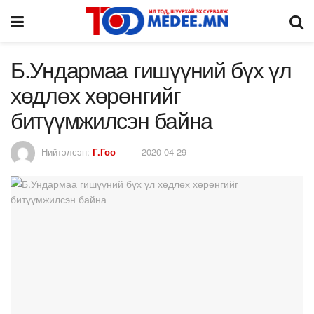
Б.Ундармаа гишүүний бүх үл
хөдлөх хөрөнгийг
битүүмжилсэн байна
Нийтэлсэн:
Г.Гоо
2020-04-29