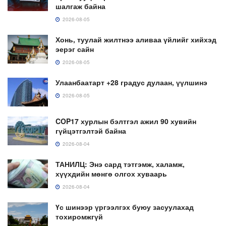
шалгаж байна
2026-08-05
Хонь, туулай жилтнээ аливаа үйлийг хийхэд
эерэг сайн
2026-08-05
Улаанбаатарт +28 градус дулаан, үүлшинэ
2026-08-05
COP17 хурлын бэлтгэл ажил 90 хувийн
гүйцэтгэлтэй байна
2026-08-04
ТАНИЛЦ: Энэ сард тэтгэмж, халамж,
хүүхдийн мөнгө олгох хуваарь
2026-08-04
Үс шинээр үргээлгэх буюу засуулахад
тохиромжгүй