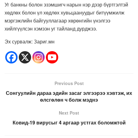
Уг банкны болон эзэмшигч нарын нэр дээр бүртгэлтэй
хөдлөх болон үл хөдлөх хувьцаануудыг битүүмжилж
мэргэжлийн байгууллагаар хөрөнгийн үнэлгээ
хийлгүүлсэн хэмээн уг тайланд дурджээ.
Эх сурвалж: Зариг.мн
Previous Post
Сонгуулийн дараа эдийн засаг элгээрээ хэвтэж, их
өлсгөлөн ч болж мэднэ
Next Post
Ковид-19 вирусыг 4 аргаар устгах боломжтой