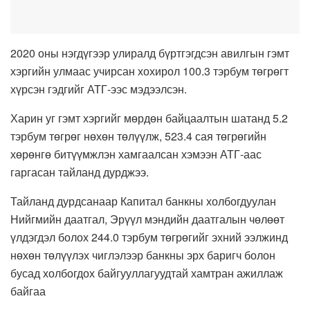
2020 оны нэгдүгээр улиралд бүртгэгдсэн авилгын гэмт
хэргийн улмаас учирсан хохирол 100.3 тэрбум төгрөгт
хүрсэн гэдгийг АТГ-ээс мэдээлсэн.
Харин уг гэмт хэргийг мөрдөн байцаалтын шатанд 5.2
тэрбум төгрөг нөхөн төлүүлж, 523.4 сая төгрөгийн
хөрөнгө битүүмжлэн хамгаалсан хэмээн АТГ-аас
гаргасан тайланд дурджээ.
Тайланд дурдсанаар Капитал банкны холбогдуулан
Нийгмийн даатгал, Эрүүл мэндийн даатгалын чөлөөт
үлдэгдэл болох 244.0 тэрбум төгрөгийг эхний ээлжинд
нөхөн төлүүлэх чиглэлээр банкны эрх баригч болон
бусад холбогдох байгууллагуудтай хамтран ажиллаж
байгаа