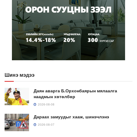
Шинэ мэдээ
Даян аварга Б.Орхонбаярын мялаалга
наадмын хөтөлбөр
2026-08-08
Дараах замуудыг хааж, шинэчлэнэ
2026-08-07