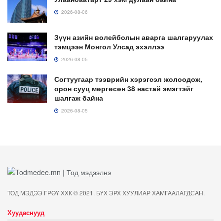
2026-08-06
Зүүн азийн волейболын аварга шалгаруулах
тэмцээн Монгол Улсад эхэллээ
2026-08-05
Согтуугаар тээврийн хэрэгсэл жолоодож,
орон сууц мөргөсөн 38 настай эмэгтэйг
шалгаж байна
2026-08-05
ТОД МЭДЭЭ ГРӨҮ ХХК © 2021. БҮХ ЭРХ ХУУЛИАР ХАМГААЛАГДСАН.
Хуудаснууд