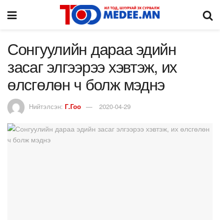
Сонгуулийн дараа эдийн
засаг элгээрээ хэвтэж, их
өлсгөлөн ч болж мэднэ
Нийтэлсэн:
Г.Гоо
2020-04-29