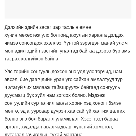
Дэлхийн эдийн засаг цар тахлын өмнө
хүчин
мөхөстөж
улс болгонд аюулын харанга дэлдэх
чимээ сонсогдож
эхэллээ
. Үүнтэй зэрэгцэн манай улс ч
мөн адил эдийн засгийн уналтад байгаа дээрээ бүр амь
тасрах
холгүйхэн
байна.
Улс төрийн сонгууль дөхсөн энэ үед улс төрчид, нам
эвсэл, бие
даагчдийн
уран үгс сайхан амлалтууд түр
ч
атагуй
чих мялааж тайвшруулж байгаад сонгууль
дуусмагц бүх зүйл нам зогсох болно. Мэдээж
сонгуулийн сурталчилгааны хорин хэд хоногт бэлэн
мөнгө, эд агуурсаар дүүрэн хаа сайгүй халгиж цалгих
болно энэ бол бараг л
уламжлал
.
Хэсэгтээл
бараа
эргэлт, худалдан авах чадвар, хүнсний
хомстол
,
дутагдал
гачигдлын
тухай мартана.