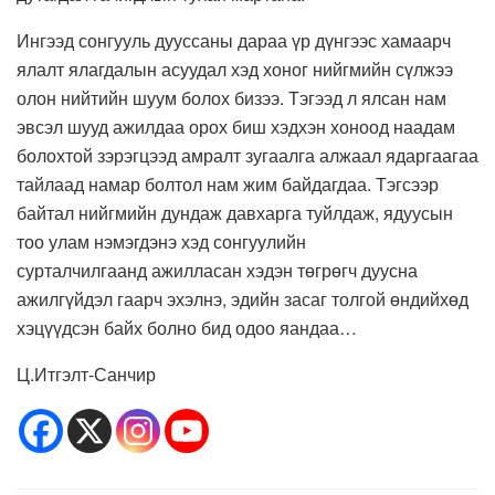
Ингээд сонгууль дууссаны дараа үр дүнгээс хамаарч
ялалт
ялагдалын
асуудал хэд хоног нийгмийн сүлжээ
олон нийтийн
шуум
болох
бизээ
. Тэгээд л ялсан нам
эвсэл шууд ажилдаа орох биш хэдхэн хоноод наадам
болохтой зэрэгцээд амралт зугаалга алжаал ядаргаагаа
тайлаад намар болтол нам
жим
байдагдаа
. Тэгсээр
байтал нийгмийн дундаж давхарга туйлдаж, ядуусын
тоо улам нэмэгдэнэ хэд сонгуулийн
сурталчилгаанд
ажилласан
хэдэн
төгрөгч
дуусна
ажилгүйдэл гаарч эхэлнэ, эдийн засаг толгой өндийхөд
хэцүүдсэн байх болно бид одоо
яандаа
…
Ц.Итгэлт-Санчир