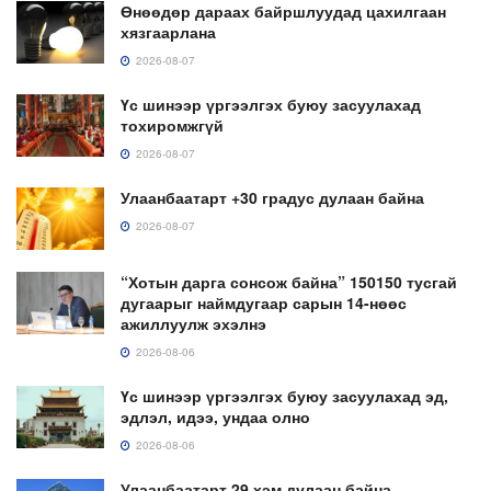
Өнөөдөр дараах байршлуудад цахилгаан
хязгаарлана
2026-08-07
Үс шинээр үргээлгэх буюу засуулахад
тохиромжгүй
2026-08-07
Улаанбаатарт +30 градус дулаан байна
2026-08-07
“Хотын дарга сонсож байна” 150150 тусгай
дугаарыг наймдугаар сарын 14-нөөс
ажиллуулж эхэлнэ
2026-08-06
Үс шинээр үргээлгэх буюу засуулахад эд,
эдлэл, идээ, ундаа олно
2026-08-06
Улаанбаатарт 29 хэм дулаан байна