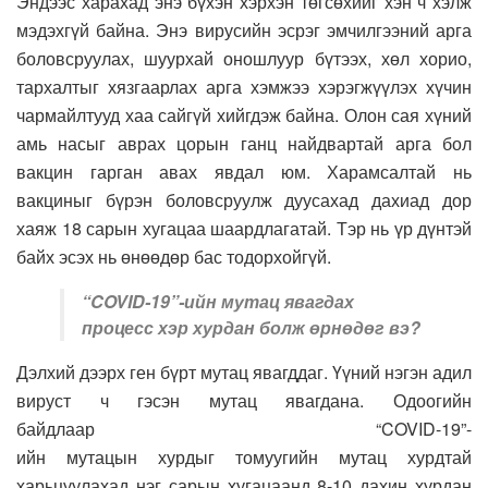
Эндээс харахад энэ бүхэн хэрхэн төгсөхийг хэн ч хэлж
мэдэхгүй байна. Энэ вирусийн эсрэг эмчилгээний арга
боловсруулах, шуурхай оношлуур бүтээх, хөл хорио,
тархалтыг хязгаарлах арга хэмжээ хэрэгжүүлэх хүчин
чармайлтууд хаа сайгүй хийгдэж байна. Олон сая хүний
амь насыг аврах цорын ганц найдвартай арга бол
вакцин гарган авах явдал юм. Харамсалтай нь
вакциныг бүрэн боловсруулж дуусахад дахиад дор
хаяж 18 сарын хугацаа шаардлагатай. Тэр нь үр дүнтэй
байх эсэх нь өнөөдөр бас тодорхойгүй.
“COVID-19”-ийн мутац явагдах
процесс хэр хурдан болж өрнөдөг вэ?
Дэлхий дээрх ген бүрт мутац явагддаг. Үүний нэгэн адил
вируст ч гэсэн мутац явагдана. Одоогийн
байдлаар “COVID-19”-
ийн мутацын хурдыг томуугийн мутац хурдтай
харьцуулахад нэг сарын хугацаанд 8-10 дахин хурдан