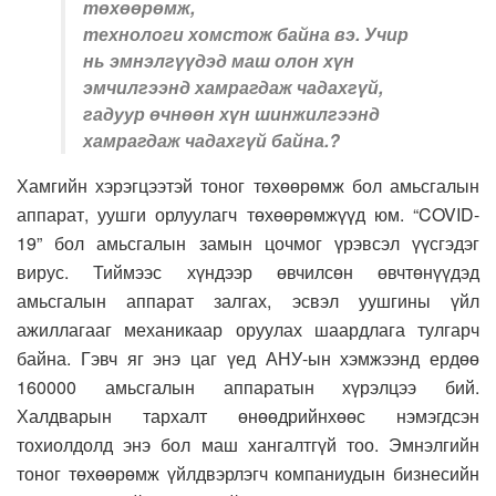
төхөөрөмж,
технологи хомстож байна вэ. Учир
нь эмнэлгүүдэд маш олон хүн
эмчилгээнд хамрагдаж чадахгүй,
гадуур өчнөөн хүн шинжилгээнд
хамрагдаж чадахгүй байна.?
Хамгийн хэрэгцээтэй тоног төхөөрөмж бол амьсгалын
аппарат, уушги орлуулагч төхөөрөмжүүд юм. “COVID-
19” бол амьсгалын замын цочмог үрэвсэл үүсгэдэг
вирус. Тиймээс хүндээр өвчилсөн өвчтөнүүдэд
амьсгалын аппарат залгах, эсвэл уушгины үйл
ажиллагааг механикаар оруулах шаардлага тулгарч
байна. Гэвч яг энэ цаг үед АНУ-ын хэмжээнд ердөө
160000 амьсгалын аппаратын хүрэлцээ бий.
Халдварын тархалт өнөөдрийнхөөс нэмэгдсэн
тохиолдолд энэ бол маш хангалтгүй тоо. Эмнэлгийн
тоног төхөөрөмж үйлдвэрлэгч компаниудын бизнесийн