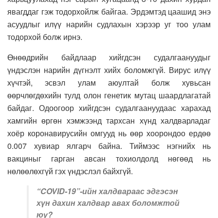
явагддаг гэж тодорхойлж байгаа. Эрдэмтэд цаашид энэ
асуудлыг илүү нарийн судлахын хэрээр уг тоо улам
тодорхой болж ирнэ.
Өнөөдрийн байдлаар хийгдсэн судалгаануудыг
үндэслэн нарийн дүгнэлт хийх боломжгүй. Вирус илүү
хүчтэй, эсвэл улам аюултай болж хувьсан
өөрчлөгдөхийн тулд олон генетик мутац шаардлагатай
байдаг. Одоогоор хийгдсэн судалгаануудаас харахад
хамгийн өргөн хэмжээнд тархсан хүнд халдварладаг
хоёр коронавирусийн омгууд нь өөр хоорондоо ердөө
0.007 хувиар ялгарч байна. Тиймээс нэгнийх нь
вакциныг гарган авсан тохиолдолд нөгөөд нь
нөлөөлөхгүй гэх үндэслэл байхгүй.
“COVID-19”
-ийн халдвараас эдгэсэн
хүн дахин халдвар авах боломжтой
юу?