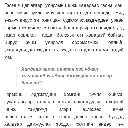
Гэсэн ч цаг агаар, улирлын шинж чанараас гадна маш
олон хүчин зүйлс вирусийн тархалтад нөлөөлдөг. Бид
энэхүү вирустэй танилцаж, судалж эхлээд ердөө гурван
сарын нүүрийг үзэж байгаа бөгөөд улирал солигдох үед
ямар өөрчлөлт гардаг болохыг огт хараагүй байгаа.
Вирус зуны улиралд саармагжиж, өвлийн
улиралд идэвхэждэг гэх асуудал нь ердөө таамаг төдий
юм.
Халдвар авсан өвчтөн хэр удаан
хугацаанд халдвар дамжуулагч хэвээр
байх вэ?
Германы эрдэмтдийн хамгийн сүүлд хийсэн
судалгаагаар халдвар авсан өвчтөнүүдэд тодорхой
шинж тэмдгүүд илэрч эхлэхээс өмнө
болон илэрч эхэлсэн эхний долоо хоногт бусдад
халдвар дамжуулах эрсдэл хамгийн өндөр гэж