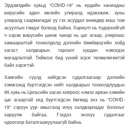
Эрдэмтдийн хувьд “COVID-19” нь ердийн ханиадны
вирусийн адил өвлийн улиралд идэвхжиж, зуны
улиралд саармагждаг уу гэх асуудал өнөөдөр маш том
асуултын тэмдэг болоод байна. Хариулт нь тодорхойгүй
ч хэрэв вирусийн шинж чанар нь цаг агаар, улирлаас
хамааралтай тохиолдолд дэлхийн бөмбөрцгийн хойд
хагаст халдварын тархалт хурдан нэмэгдэх
магадлалтай. Тиймээс бид үүний эсрэг төлөвлөгөөтэй
байх хэрэгтэй.
Хамгийн сүүлд хийгдсэн судалгаагаар дэлхийн
хэмжээнд бүртгэгдсэн нийт халдварын тохиолдлуудын
95 хувь нь Цельсийн хасах хоёроос нэмэх арван хэмийн
цаг агаартай үед бүртгэгдсэн бөгөөд энэ нь “COVID-
19” сэрүүн уур амьсгалд илүү халдварладаг болохыг
харуулж байгаа. Гэхдээ энэхүү судалгааг
одоогоор баталгаажуулаагүй байна.