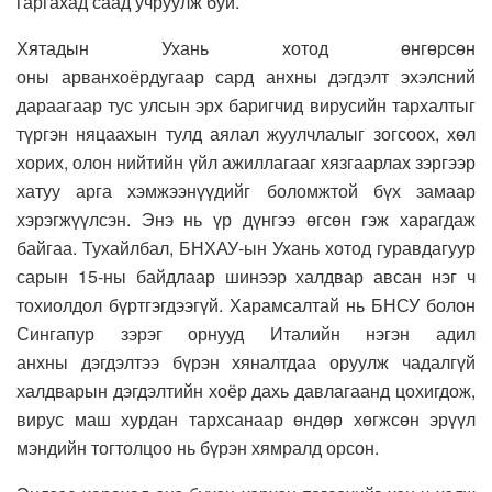
гаргахад саад учруулж буй.
Хятадын Ухань хотод өнгөрсөн
оны арванхоёрдугаар сард анхны дэгдэлт эхэлсний
дараагаар тус улсын эрх баригчид вирусийн тархалтыг
түргэн няцаахын тулд аялал жуулчлалыг зогсоох, хөл
хорих, олон нийтийн үйл ажиллагааг хязгаарлах зэргээр
хатуу арга хэмжээнүүдийг боломжтой бүх замаар
хэрэгжүүлсэн. Энэ нь үр дүнгээ өгсөн гэж харагдаж
байгаа. Тухайлбал, БНХАУ-ын Ухань хотод гуравдагуур
сарын 15-ны байдлаар шинээр халдвар авсан нэг ч
тохиолдол бүртгэгдээгүй. Харамсалтай нь БНСУ болон
Сингапур зэрэг орнууд Италийн нэгэн адил
анхны дэгдэлтээ бүрэн хяналтдаа оруулж чадалгүй
халдварын дэгдэлтийн хоёр дахь давлагаанд цохигдож,
вирус маш хурдан тархсанаар өндөр хөгжсөн эрүүл
мэндийн тогтолцоо нь бүрэн хямралд орсон.