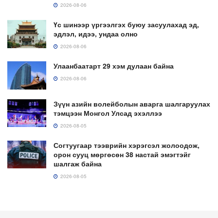
2026-08-06
Үс шинээр үргээлгэх буюу засуулахад эд,
эдлэл, идээ, ундаа олно
2026-08-06
Улаанбаатарт 29 хэм дулаан байна
2026-08-06
Зүүн азийн волейболын аварга шалгаруулах
тэмцээн Монгол Улсад эхэллээ
2026-08-05
Согтуугаар тээврийн хэрэгсэл жолоодож,
орон сууц мөргөсөн 38 настай эмэгтэйг
шалгаж байна
2026-08-05