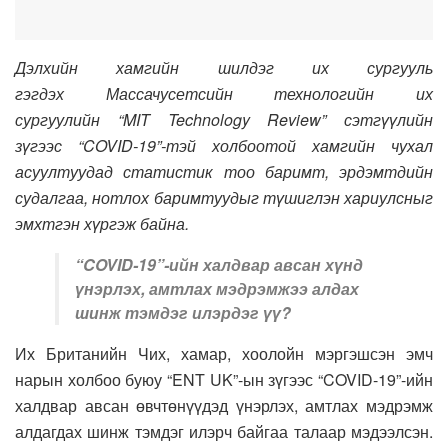
Дэлхийн хамгийн шилдэг их сургууль
гэгдэх Массачусетсийн технологийн их
сургуулийн “MIT Technology Review” сэтгүүлийн
зүгээс “COVID-19”-тэй холбоотой хамгийн чухал
асуултуудад статистик тоо баримт, эрдэмтдийн
судалгаа, нотлох баримтуудыг түшиглэн хариулсныг
эмхтгэн хүргэж байна.
“COVID-19”
-ийн халдвар авсан хүнд
үнэрлэх, амтлах мэдрэмжээ алдах
шинж тэмдэг илэрдэг үү?
Их Британийн Чих, хамар, хоолойн мэргэшсэн эмч
нарын холбоо буюу “ENT UK”-ын зүгээс “COVID-19”-ийн
халдвар авсан өвчтөнүүдэд үнэрлэх, амтлах мэдрэмж
алдагдах шинж тэмдэг илэрч байгаа талаар мэдээлсэн.