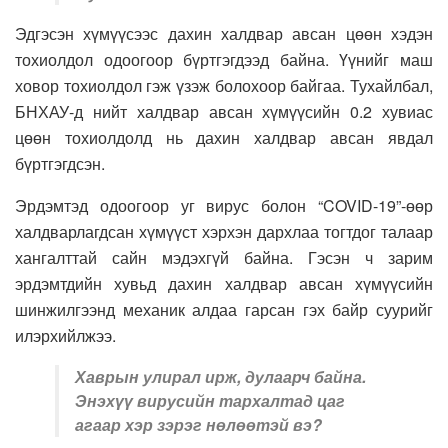
Эдгэсэн хүмүүсээс дахин халдвар авсан цөөн хэдэн
тохиолдол одоогоор бүртгэгдээд байна. Үүнийг маш
ховор тохиолдол гэж үзэж болохоор байгаа. Тухайлбал,
БНХАУ-д нийт халдвар авсан хүмүүсийн 0.2 хувиас
цөөн тохиолдолд нь дахин халдвар авсан явдал
бүртгэгдсэн.
Эрдэмтэд одоогоор уг вирус болон “COVID-19”-өөр
халдварлагдсан хүмүүст хэрхэн дархлаа тогтдог талаар
хангалттай сайн мэдэхгүй байна. Гэсэн ч зарим
эрдэмтдийн хувьд дахин халдвар авсан хүмүүсийн
шинжилгээнд механик алдаа гарсан гэх байр суурийг
илэрхийлжээ.
Хаврын улирал ирж, дулаарч байна.
Энэхүү вирусийн тархалтад цаг
агаар хэр зэрэг нөлөөтэй вэ?