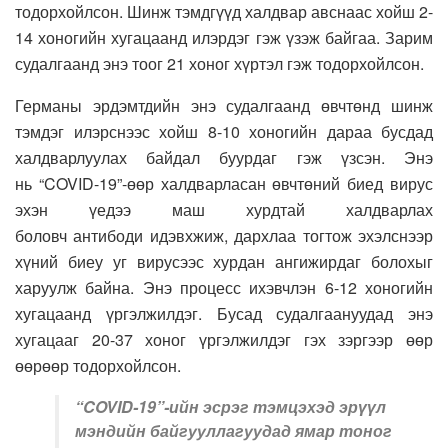
тодорхойлсон. Шинж тэмдгүүд халдвар авснаас хойш 2-
14 хоногийн хугацаанд илэрдэг гэж үзэж байгаа. Зарим
судалгаанд энэ тоог 21 хоног хүртэл гэж тодорхойлсон.
Германы эрдэмтдийн энэ судалгаанд өвчтөнд шинж
тэмдэг илэрснээс хойш 8-10 хоногийн дараа бусдад
халдварлуулах байдал буурдаг гэж үзсэн. Энэ
нь “COVID-19”-өөр халдварласан өвчтөний биед вирус
эхэн үедээ маш хурдтай халдварлах
боловч антибоди идэвхжиж, дархлаа тогтож эхэлснээр
хүний биеу уг вирусээс хурдан ангижирдаг болохыг
харуулж байна. Энэ процесс ихэвчлэн 6-12 хоногийн
хугацаанд үргэлжилдэг. Бусад судалгаануудад энэ
хугацааг 20-37 хоног үргэлжилдэг гэх зэргээр өөр
өөрөөр тодорхойлсон.
“COVID-19”-ийн эсрэг тэмцэхэд эрүүл
мэндийн байгууллагуудад ямар тоног