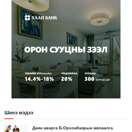
Шинэ мэдээ
Даян аварга Б.Орхонбаярын мялаалга