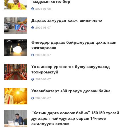
наадмын хөтөлбөр
2026-08-08
Дараах замуудыг хааж, шинэчлэнэ
2026-08-07
Өнөөдөр дараах байршлуудад цахилгаан
хязгаарлана
2026-08-07
Үс шинээр үргээлгэх буюу засуулахад
тохиромжгүй
2026-08-07
Улаанбаатарт +30 градус дулаан байна
2026-08-07
“Хотын дарга сонсож байна” 150150 тусгай
дугаарыг наймдугаар сарын 14-нөөс
ажиллуулж эхэлнэ