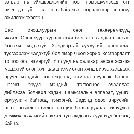
загвар нь үйлдвэрлэлийн тоог нэмэгдүүлэхэд огт
чиглэгдээгүй. Тэд энэ байдлыг өөрчлөхөөр шаргуу
ажиллаж эхэлсэн.
Бас оношлуурын тоног төхөөрөмжүүд
чухал. Оношлуур хүрэлцээгүй бол хэн халдвар авсан
болохыг мэдэхгүй. Халдвартай хүмүүсийг оношилж,
тусгаарлаж чадахгүй бол ямар ч хөл хорио, хязгаарлалт
тогтоогоод нэмэргүй. Үр дүнд нь халдвар авсан эсэхээ
мэдэхгүй олон хүн цааш илүү олон хүнд вирус халдааж
эрүүл мэндийн тогтолцоонд хямрал нүүрлэх болно.
Нэгэнт эрүүл мэндийн тогтолцоо ачааллаа
дийлэхээ боливол хэдэн ч амьсгалын аппарат, уушги
орлуулагч байгаад нэмэргүй. Бидэнд одоо вирусийн
эсрэг эмчилгээ болон вакцин боловсруулах ажлуудыг
дэмжих нь хамгийн чухал, тулгамдсан асуудлууд болоод
байна.