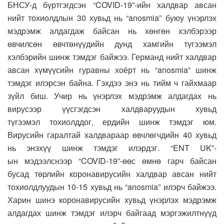
БНСУ-д бүртгэгдсэн “COVID-19”-ийн халдвар авсан
нийт тохиолдлын 30 хувьд нь “anosmia” буюу үнэрлэх
мэдрэмж алдагдаж байсан нь хөнгөн хэлбэрээр
өвчилсөн өвчтөнүүдийн дунд хамгийн түгээмэл
хэлбэрийн шинж тэмдэг байжээ. Германд нийт халдвар
авсан хүмүүсийн гуравны хоёрт нь “anosmia” шинж
тэмдэг илэрсэн байна. Гэхдээ энэ нь тийм ч гайхмаар
зүйл биш. Учир нь үнэрлэх мэдрэмж алдагдах нь
вирусээр үүсгэгдсэн халдваруудын хувьд
түгээмэл тохиолддог, ердийн шинж тэмдэг юм.
Вирусийн гаралтай халдвараар өвчлөгчдийн 40 хувьд
нь энэхүү шинж тэмдэг илэрдэг. “ENT UK”-
ын мэдээлснээр “COVID-19”-өөс өмнө гарч байсан
бусад төрлийн коронавирусийн халдвар авсан нийт
тохиолдлуудын 10-15 хувьд нь “anosmia” илэрч байжээ.
Харин шинэ коронавирусийн хувьд үнэрлэх мэдрэмж
алдагдах шинж тэмдэг илэрч байгаад мэргэжилтнүүд