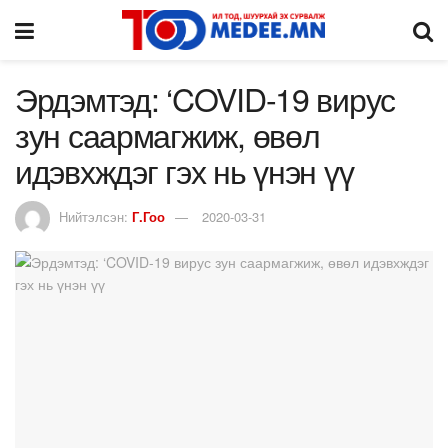
Эрдэмтэд: ‘COVID-19 вирус
зун саармагжиж, өвөл
идэвхждэг гэх нь үнэн үү
Нийтэлсэн:
Г.Гоо
2020-03-31