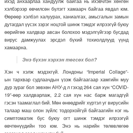
ихэд анхаарлаа хандуулж байгаа нь ихэвчлэн хөнгөн
хэлбэрээр өвчилсөн бүлэгт хамаарч байгаа явдал юм.
Өөрөөр хэлбэл халуурах, ханиалгах, амьсгалын замын
дутагдал үүсэх зэрэг ноцтой шинж тэмдэг илрээгүй буюу
өөрийгөө халдвар авсан болохоо мэдэлгүйгээр бусдад
вирус дамжуулах эрсдэл бүхий тохиолдлууд үүнд
хамаарна.
Энэ бүхэн хэрхэн төгсөх бол?
Хэн ч хэлж мэдэхгүй. Лондоны “Imperial Collage”-
ын тархвар судлаачдын үзэж байгаагаар хамгийн муу
дүр зураг бол зөвхөн АНУ-д л гэхэд 264 сая хүн “COVID-
19”-өөр халдварлаж, 2.2 сая хүн нас барж магадгүй
гэсэн таамаглал бий. Мөн өнөөдрийг хүртэл уг вирусийн
талаар маш олон зүйлс тодорхойгүй байгаагийн нэг нь
симптоматик бус буюу огт шинж тэмдэг илрээгүй
өвчтөнүүдийн тоо юм. Энэ нь нарийн төлөвлөгөө