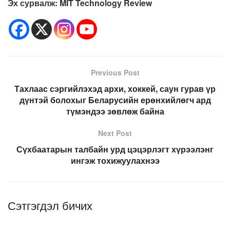
Эх сурвалж:
MIT Technology Review
Previous Post
Тахлаас сэргийлэхэд архи, хоккей, саун гурав үр
дүнтэй болохыг Беларусийн ерөнхийлөгч ард
түмэндээ зөвлөж байна
Next Post
Сүхбаатарын талбайн урд цэцэрлэгт хүрээлэнг
ингэж тохижуулахнээ
Сэтгэгдэл бичих