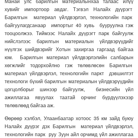
Манай улс барилгын материалынхаа талаас илүү
хувийг импортоор авдаг. Тэгвэл Налайх дүүрэгт
Барилгын материал үйлдвэрлэл, технологийн парк
байгуулагдсанаар импортыг 40 хувь бууруулна гэж
тооцоолжээ. Тиймээс Налайх дүүрэгт парк байгуулж
нийслэлээс барилгын материалын үйлдвэрүүдийг
нүүлгэх шийдвэрийг Хотын захиргаа гаргаад байгаа
юм. Барилгын материал үйлдвэрлэлийн салбарын
хөгжлийг тодорхойлно гэж төлөвлөсөн Барилгын
материал үйлдвэрлэл, технологийн паркт дэвшилтэт
технологи бүхий барилгын материалын үйлдвэрүүдийн
цогцолборыг шинээр байгуулж, бизнесийн үйл
ажиллагаа явуулах таатай орчинг бүрдүүлэхээр
төлөвлөөд байгаа аж.
Өөрөөр хэлбэл,
Улаанбаатар хотоос 35 км зайд буюу
Налайх дүүрэг дэх Барилгын материал үйлдвэрлэл,
технологийн парк руу Зуун айл орчимд үйл ажиллагаа