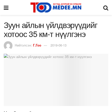
Зуун айлын үйлдвэрүүдийг
хотоос 35 км-т нүүлгэнэ
Нийтэлсэн:
Г.Гоо
2019-06-13