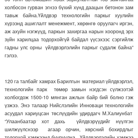
холбосон гурван эгнээ бүхий хүнд даацын бетонон зам
тавьж байна.Үйлдвэр технологийн паркыг хуулийн
хүрээнд ашиглалт менежмент, хөрөнгө оруулагч иргэн,
аж ахуйн нэгжүүд, паркын захиргаа нарын хооронд эрх
зүйн харилцаа тодорхойгүй байдал үүсэхээс сэргийлж
гадны улс орны үйлдвэрлэлийн паркыг судалж байна”
гэлээ.
120 га талбайг хамрах Барилгын материал үйлдвэрлэл,
технологийн парк төмөр замын нэгдсэн сүлжээтэй
холбогдож 1500-10 мянган ажлын байр бий болно гэж
үзжээ. Энэ талаар Нийслэлийн Инноваци технологийн
асуудал хариуцсан төслүүдийн удирдагч М.Халиунбат
“Улаанбаатар хот дахь үйлдвэрүүдийг нүүлгэн
шилжүүлснээр агаар орчин, хөрсний бохирдлыг
тодорхой хэмжээнд бууруулна. Үйлдвэрлэлийн хэмжээ