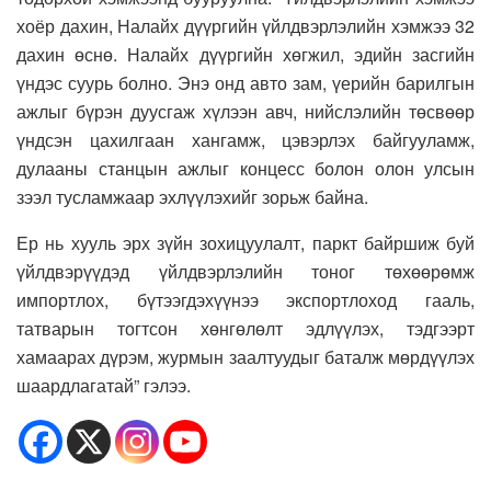
хоёр дахин, Налайх дүүргийн үйлдвэрлэлийн хэмжээ 32
дахин өснө. Налайх дүүргийн хөгжил, эдийн засгийн
үндэс суурь болно. Энэ онд авто зам, үерийн барилгын
ажлыг бүрэн дуусгаж хүлээн авч, нийслэлийн төсвөөр
үндсэн цахилгаан хангамж, цэвэрлэх байгууламж,
дулааны станцын ажлыг концесс болон олон улсын
зээл тусламжаар эхлүүлэхийг зорьж байна.
Ер нь хууль эрх зүйн зохицуулалт, паркт байршиж буй
үйлдвэрүүдэд үйлдвэрлэлийн тоног төхөөрөмж
импортлох, бүтээгдэхүүнээ экспортлоход гааль,
татварын тогтсон хөнгөлөлт эдлүүлэх, тэдгээрт
хамаарах дүрэм, журмын заалтуудыг баталж мөрдүүлэх
шаардлагатай” гэлээ.