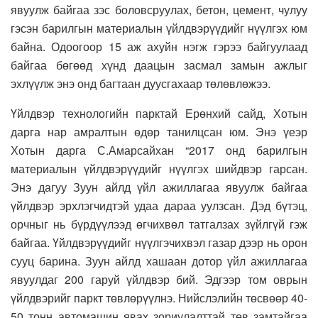
явуулж байгаа зэс боловсруулах, бетон, цемент, чулуу
гэсэн барилгын материалын үйлдвэрүүдийг нүүлгэх юм
байна. Одоогоор 15 аж ахуйн нэгж гэрээ байгуулаад
байгаа бөгөөд хүнд даацын засмал замын ажлыг
эхлүүлж энэ онд багтаан дуусгахаар төлөвлөжээ
.
Үйлдвэр технологийн парктай Ерөнхий сайд, Хотын
дарга нар амралтын өдөр танилцсан юм. Энэ үеэр
Хотын дарга С.Амарсайхан “2017 онд барилгын
материалын үйлдвэрүүдийг нүүлгэх шийдвэр гарсан.
Энэ дагуу Зуун айлд үйл ажиллагаа явуулж байгаа
үйлдвэр эрхлэгчидтэй удаа дараа уулзсан. Дэд бүтэц,
орчныг нь бүрдүүлээд өгчихвөл татгалзах зүйлгүй гэж
байгаа. Үйлдвэрүүдийг нүүлгэчихвэл газар дээр нь орон
сууц барина. Зуун айлд хашаан дотор үйл ажиллагаа
явуулдаг 200 гаруй үйлдвэр бий. Эдгээр том оврын
үйлдвэрийг паркт төвлөрүүлнэ. Нийслэлийн төсвөөр 40-
50 тонн автомашин явах зориулалттай төв замтайгаа