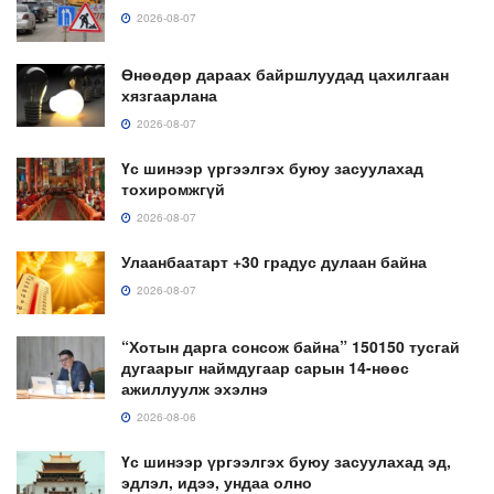
2026-08-07
Өнөөдөр дараах байршлуудад цахилгаан
хязгаарлана
2026-08-07
Үс шинээр үргээлгэх буюу засуулахад
тохиромжгүй
2026-08-07
Улаанбаатарт +30 градус дулаан байна
2026-08-07
“Хотын дарга сонсож байна” 150150 тусгай
дугаарыг наймдугаар сарын 14-нөөс
ажиллуулж эхэлнэ
2026-08-06
Үс шинээр үргээлгэх буюу засуулахад эд,
эдлэл, идээ, ундаа олно