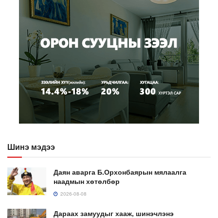
Шинэ мэдээ
Даян аварга Б.Орхонбаярын мялаалга
наадмын хөтөлбөр
2026-08-08
Дараах замуудыг хааж, шинэчлэнэ