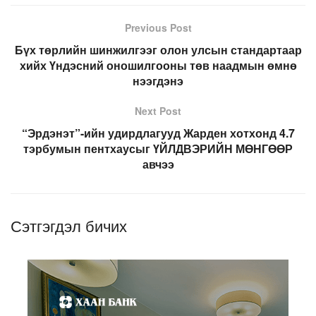
Previous Post
Бүх төрлийн шинжилгээг олон улсын стандартаар
хийх Үндэсний оношилгооны төв наадмын өмнө
нээгдэнэ
Next Post
“Эрдэнэт”-ийн удирдлагууд Жарден хотхонд 4.7
тэрбумын пентхаусыг ҮЙЛДВЭРИЙН МӨНГӨӨР
авчээ
Сэтгэгдэл бичих