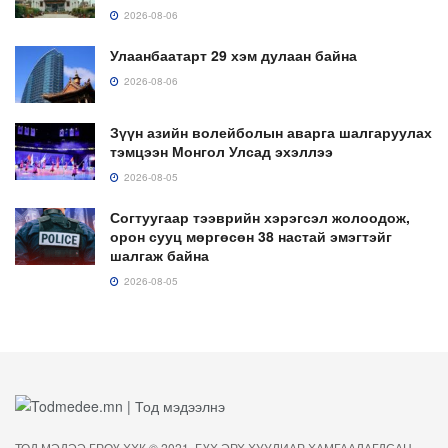
2026-08-06
Улаанбаатарт 29 хэм дулаан байна
2026-08-06
Зүүн азийн волейболын аварга шалгаруулах
тэмцээн Монгол Улсад эхэллээ
2026-08-05
Согтуугаар тээврийн хэрэгсэл жолоодож,
орон сууц мөргөсөн 38 настай эмэгтэйг
шалгаж байна
2026-08-05
ТОД МЭДЭЭ ГРӨҮ ХХК © 2021. БҮХ ЭРХ ХУУЛИАР ХАМГААЛАГДСАН.