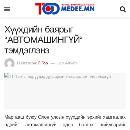
Хүүхдийн баярыг
“АВТОМАШИНГҮЙ“
тэмдэглэнэ
Нийтэлсэн:
Г.Гоо
2019-05-31
Маргааш буюу Олон улсын хүүхдийн эрхийг хамгаалах
өдрийг автомашингүй өдөр болгох шийдвэрийг