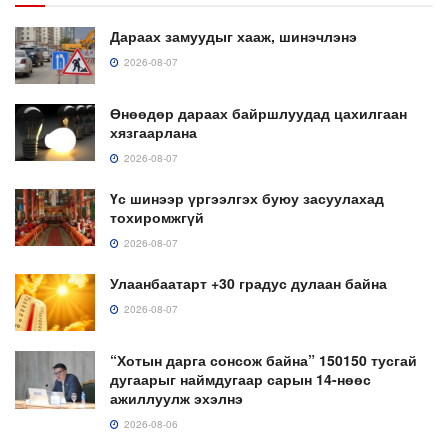
Дараах замуудыг хааж, шинэчлэнэ
2026-08-07
Өнөөдөр дараах байршлуудад цахилгаан
хязгаарлана
2026-08-07
Үс шинээр үргээлгэх буюу засуулахад
тохиромжгүй
2026-08-07
Улаанбаатарт +30 градус дулаан байна
2026-08-07
“Хотын дарга сонсож байна” 150150 тусгай
дугаарыг наймдугаар сарын 14-нөөс
ажиллуулж эхэлнэ
2026-08-06