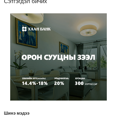
Сэтгэгдэл бичих
Шинэ мэдээ