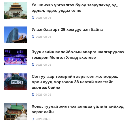
Үс шинээр үргээлгэх буюу засуулахад эд,
эдлэл, идээ, ундаа олно
2026-08-06
Улаанбаатарт 29 хэм дулаан байна
2026-08-06
Зүүн азийн волейболын аварга шалгаруулах
тэмцээн Монгол Улсад эхэллээ
2026-08-05
Согтуугаар тээврийн хэрэгсэл жолоодож,
орон сууц мөргөсөн 38 настай эмэгтэйг
шалгаж байна
2026-08-05
Хонь, туулай жилтнээ аливаа үйлийг хийхэд
эерэг сайн
2026-08-05