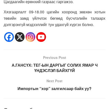
Цагдаагийн ерөнхий газраас гаргажээ.
Хязгаарлалт 09-18.00 цагийн хооронд зөвхөн хотын
төвийн замд үйлчлэх бөгөөд бүсчлэлийн талаарх
дэлгэрэнгүй мэдээллийг тун удахгүй хүргэх болно.
Previous Post
А.ГАНСҮХ: ТЕГ-ЫН ДАРГЫГ СОЛИХ ЯМАР Ч
ҮНДЭСЛЭЛ БАЙХГҮЙ
Next Post
Импортын “хор” залгилсаар байх уу?