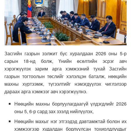
Засгийн газрын ээлжит бус хуралдаан 2026 оны 5-р
сарын 18-нд болж, Үнийн өсөлтийн эсрэг авч
хэрэгжүүлэх зарим арга хэмжээний тухай Засгийн
газрын тогтоолын төслийг хэлэлцэн баталж, нөөцийн
махны хүртээмж, түгээлтийг нэмэгдүүлэх чиглэлээр
дараах арга хэмжээг авч хэрэгжүүлнэ.
Нөөцийн махны борлуулагдаагүй үлдэгдлийг 2026
оны 5, 6-р сард зах зээлд нийлүүлэх,
Нөөцийн махыг нэг этгээдэд давтамжтай болон их
хэмжээгээр худалдан борлуулсан тохиолдлуудыг