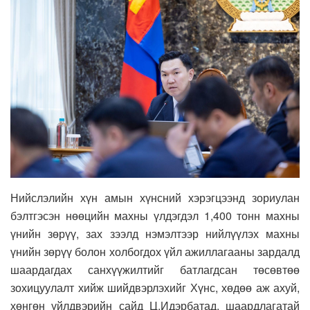
Нийслэлийн хүн амын хүнсний хэрэгцээнд зориулан
бэлтгэсэн нөөцийн махны үлдэгдэл 1,400 тонн махны
үнийн зөрүү, зах зээлд нэмэлтээр нийлүүлэх махны
үнийн зөрүү болон холбогдох үйл ажиллагааны зардалд
шаардагдах санхүүжилтийг батлагдсан төсөвтөө
зохицуулалт хийж шийдвэрлэхийг Хүнс, хөдөө аж ахуй,
хөнгөн үйлдвэрийн сайд Ц.Идэрбатад, шаардлагатай