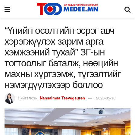
“Үнийн өсөлтийн эсрэг авч
хэрэгжүүлэх зарим арга
хэмжээний тухай” ЗГ-ын
тогтоолыг баталж, нөөцийн
махны хүртээмж, түгээлтийг
нэмэгдүүлэхээр боллоо
Нийтэлсэн:
Nansalmaa Tsevegsuren
2026-05-18