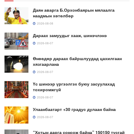
Даян аварга Б.Орхонбаярын мялаалга
наадмын хөтөлбөр
2026-08-08
Дараах замуудыг хааж, шинэчлэнэ
2026-08-07
Өнөөдөр дараах байршлуудад цахилгаан
хязгаарлана
2026-08-07
Үс шинээр үргээлгэх буюу засуулахад
тохиромжгүй
2026-08-07
Улаанбаатарт +30 градус дулаан байна
2026-08-07
“Хотын дарга сонсож байна” 150150 тусгай