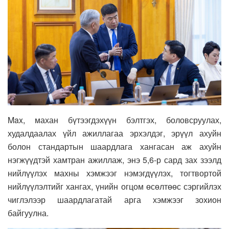
Max, махан бүтээгдэхүүн бэлтгэх, боловсруулах,
худалдаалах үйл ажиллагаа эрхэлдэг, эрүүл ахуйн
болон стандартын шаардлага хангасан аж ахуйн
нэгжүүдтэй хамтран ажиллаж, энэ 5,6-р сард зах зээлд
нийлүүлэх махны хэмжээг нэмэгдүүлэх, тогтвортой
нийлүүлэлтийг хангах, үнийн огцом өсөлтөөс сэргийлэх
чиглэлээр шаардлагатай арга хэмжээг зохион
байгуулна.