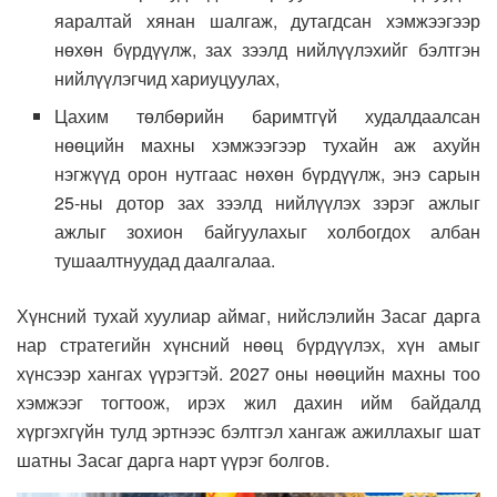
яаралтай хянан шалгаж, дутагдсан хэмжээгээр
нөхөн бүрдүүлж, зах зээлд нийлүүлэхийг бэлтгэн
нийлүүлэгчид хариуцуулах,
Цахим төлбөрийн баримтгүй худалдаалсан
нөөцийн махны хэмжээгээр тухайн аж ахуйн
нэгжүүд орон нутгаас нөхөн бүрдүүлж, энэ сарын
25-ны дотор зах зээлд нийлүүлэх зэрэг ажлыг
ажлыг зохион байгуулахыг холбогдох албан
тушаалтнуудад даалгалаа.
Хүнсний тухай хуулиар аймаг, нийслэлийн Засаг дарга
нар стратегийн хүнсний нөөц бүрдүүлэх, хүн амыг
хүнсээр хангах үүрэгтэй. 2027 оны нөөцийн махны тоо
хэмжээг тогтоож, ирэх жил дахин ийм байдалд
хүргэхгүйн тулд эртнээс бэлтгэл хангаж ажиллахыг шат
шатны Засаг дарга нарт үүрэг болгов.