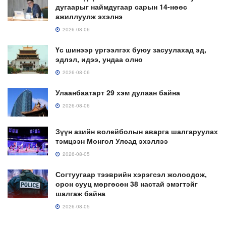
дугаарыг наймдугаар сарын 14-нөөс
ажиллуулж эхэлнэ
2026-08-06
Үс шинээр үргээлгэх буюу засуулахад эд,
эдлэл, идээ, ундаа олно
2026-08-06
Улаанбаатарт 29 хэм дулаан байна
2026-08-06
Зүүн азийн волейболын аварга шалгаруулах
тэмцээн Монгол Улсад эхэллээ
2026-08-05
Согтуугаар тээврийн хэрэгсэл жолоодож,
орон сууц мөргөсөн 38 настай эмэгтэйг
шалгаж байна
2026-08-05