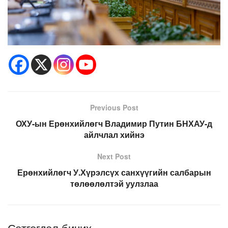
Previous Post
ОХУ-ын Ерөнхийлөгч Владимир Путин БНХАУ-д
айлчлал хийнэ
Next Post
Ерөнхийлөгч У.Хүрэлсүх санхүүгийн салбарын
төлөөлөлтэй уулзлаа
Сэтгэгдэл бичих