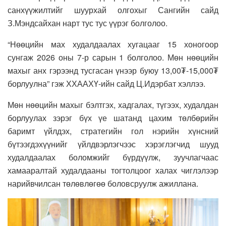
санхүүжилтийг шуурхай олгохыг Сангийн сайд
З.Мэндсайхан нарт тус тус үүрэг болголоо.
“Нөөцийн мах худалдаалах хугацааг 15 хоногоор
сунгаж 2026 оны 7-р сарын 1 болголоо. Мөн нөөцийн
махыг анх гэрээнд тусгасан үнээр буюу 13,00₮-15,000₮
борлуулна” гэж ХХААХҮ-ийн сайд Ц.Идэрбат хэллээ.
Мөн нөөцийн махыг бэлтгэх, хадгалах, түгээх, худалдан
борлуулах зэрэг бүх үе шатанд цахим төлбөрийн
баримт үйлдэх, стратегийн гол нэрийн хүнсний
бүтээгдэхүүнийг үйлдвэрлэгчээс хэрэглэгчид шууд
худалдаалах боломжийг бүрдүүлж, зуучлагчаас
хамааралтай худалдааны тогтолцоог халах чиглэлээр
нарийвчилсан төлөвлөгөө боловсруулж ажиллана.