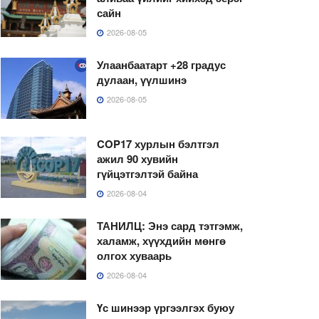
сайн
2026-08-05
Улаанбаатарт +28 градус
дулаан, үүлшинэ
2026-08-05
COP17 хурлын бэлтгэл
ажил 90 хувийн
гүйцэтгэлтэй байна
2026-08-04
ТАНИЛЦ: Энэ сард тэтгэмж,
халамж, хүүхдийн мөнгө
олгох хуваарь
2026-08-04
Үс шинээр үргээлгэх буюу