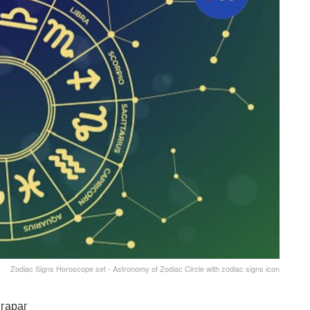
Zodiac Signs Horoscope set - Astronomy of Zodiac Circle with zodiac signs icon
гараг