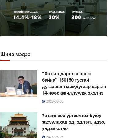
Шинэ мэдээ
“Хотын дарга сонсож
байна” 150150 тусгай
дугаарыг наймдугаар сарын
14-нөөс ажиллуулж эхэлнэ
2026-08-06
Үс шинээр үргээлгэх буюу
засуулахад эд, эдлэл, идээ,
ундаа олно
2026-08-06