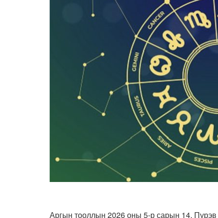
Аргын тооллын 2026 оны 5-р сарын 14, Пүрэв 