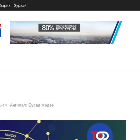
барих
Зурхай
5-14
Ангилал:
Бусад мэдээ