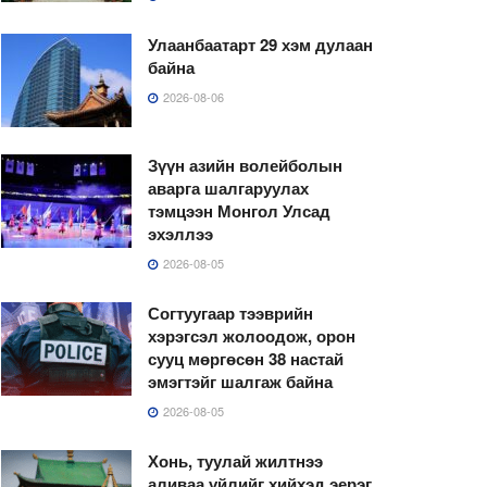
Улаанбаатарт 29 хэм дулаан
байна
2026-08-06
Зүүн азийн волейболын
аварга шалгаруулах
тэмцээн Монгол Улсад
эхэллээ
2026-08-05
Согтуугаар тээврийн
хэрэгсэл жолоодож, орон
сууц мөргөсөн 38 настай
эмэгтэйг шалгаж байна
2026-08-05
Хонь, туулай жилтнээ
аливаа үйлийг хийхэд эерэг