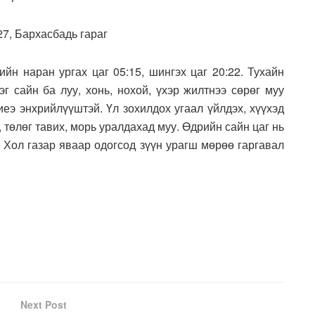
27, Бархасбадь гараг
йн наран ургах цаг 05:15, шингэх цаг 20:22. Тухайн
г сайн ба луу, хонь, нохой, үхэр жилтнээ сөрөг муу
иеэ энхрийлүүштэй. Үл зохилдох угаал үйлдэх, хүүхэд
, төлөг тавих, морь уралдахад муу. Өдрийн сайн цаг нь
й. Хол газар яваар одогсод зүүн урагш мөрөө гаргавал
Next Post