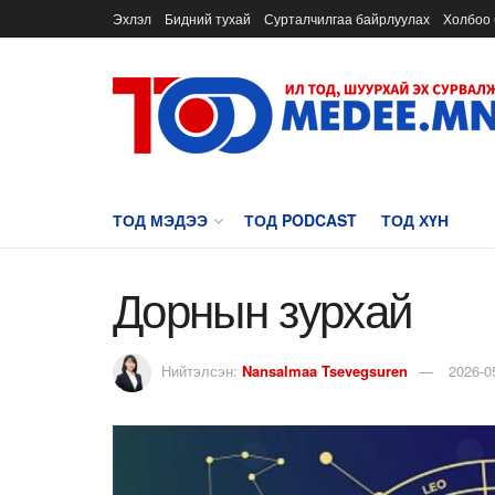
Эхлэл
Бидний тухай
Сурталчилгаа байрлуулах
Холбоо 
ТОД МЭДЭЭ
ТОД PODCAST
ТОД ХҮН
Дорнын зурхай
Нийтэлсэн:
Nansalmaa Tsevegsuren
2026-0