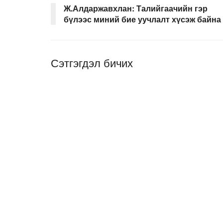
Ж.Алдаржавхлан: Талийгаачийн гэр
бүлээс миний бие уучлалт хүсэж байна
Сэтгэгдэл бичих