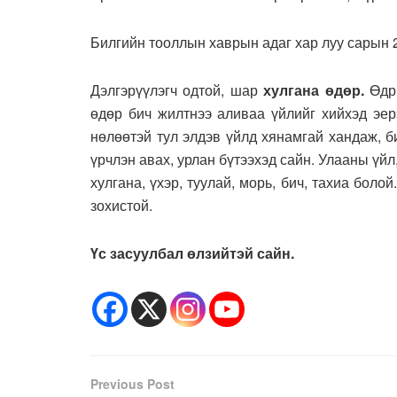
Билгийн тооллын хаврын адаг хар луу сарын 
Дэлгэрүүлэгч одтой, шар
хулгана өдөр.
Өдри
өдөр бич жилтнээ аливаа үйлийг хийхэд эерэ
нөлөөтэй тул элдэв үйлд хянамгай хандаж, б
үрчлэн авах, урлан бүтээхэд сайн. Улааны үйл
хулгана, үхэр, туулай, морь, бич, тахиа боло
зохистой.
Үс засуулбал өлзийтэй сайн.
Previous Post