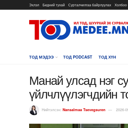
Эхлэл
Бидний тухай
Сурталчилгаа байрлуулах
Холбоо 
ТОД МЭДЭЭ
ТОД PODCAST
ТОД ХҮН
Манай улсад нэг с
үйлчлүүлэгчдийн т
Нийтэлсэн:
Nansalmaa Tsevegsuren
2026-0