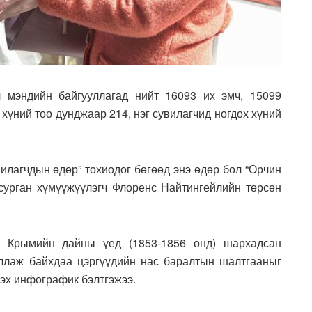
 мэндийн байгууллагад нийт 16093 их эмч, 15099
 хүний тоо дунджаар 214, нэг сувилагчид ногдох хүний
илагчдын өдөр” тохиодог бөгөөд энэ өдөр бол “Орчин
 сурган хүмүүжүүлэгч Флоренс Найтингейлийн төрсөн
л Крымийн дайны үед (1853-1856 онд) шархадсан
иллаж байхдаа цэргүүдийн нас баралтын шалтгааныг
эх инфографик бэлтгэжээ.