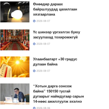
Өнөөдөр дараах
байршлуудад цахилгаан
хязгаарлана
2026-08-07
Үс шинээр үргээлгэх буюу
засуулахад тохиромжгүй
2026-08-07
Улаанбаатарт +30 градус
дулаан байна
2026-08-07
“Хотын дарга сонсож
байна” 150150 тусгай
дугаарыг наймдугаар сарын
14-нөөс ажиллуулж эхэлнэ
2026-08-06