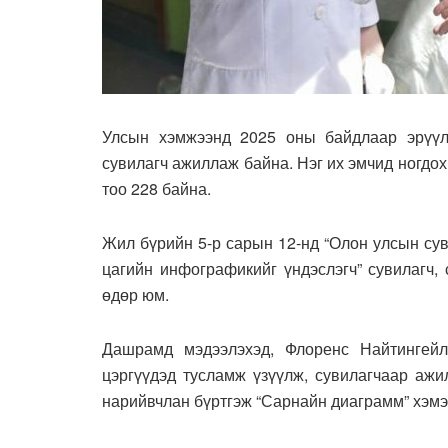
Улсын хэмжээнд 2025 оны байдлаар эрүүл
сувилагч ажиллаж байна. Нэг их эмчид ногдох
тоо 228 байна.
Жил бүрийн 5-р сарын 12-нд “Олон улсын сув
цагийн инфографикийг үндэслэгч” сувилагч,
өдөр юм.
Дашрамд мэдээлэхэд, Флоренс Найтингей
цэргүүдэд тусламж үзүүлж, сувилагчаар аж
нарийвчлан бүртгэж “Сарнайн диаграмм” хэмэ