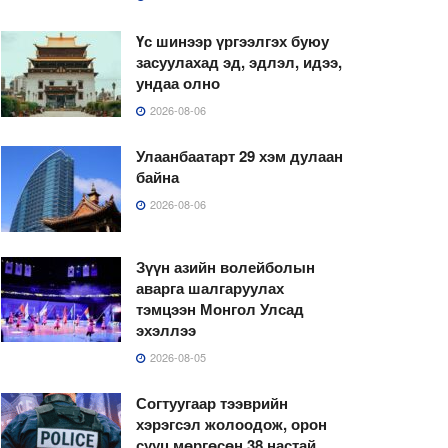
Үс шинээр үргээлгэх буюу
засуулахад эд, эдлэл, идээ,
ундаа олно
2026-08-06
Улаанбаатарт 29 хэм дулаан
байна
2026-08-06
Зүүн азийн волейболын
аварга шалгаруулах
тэмцээн Монгол Улсад
эхэллээ
2026-08-05
Согтуугаар тээврийн
хэрэгсэл жолоодож, орон
сууц мөргөсөн 38 настай