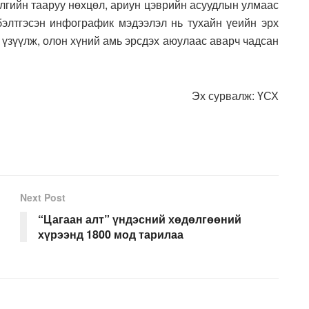
лгийн тааруу нөхцөл, ариун цэврийн асуудлын улмаас
бэлтгэсэн инфографик мэдээлэл нь тухайн үеийн эрх
 үзүүлж, олон хүний амь эрсдэх аюулаас аварч чадсан
Эх сурвалж: ҮСХ
Next Post
“Цагаан алт” үндэсний хөдөлгөөний
хүрээнд 1800 мод тарилаа