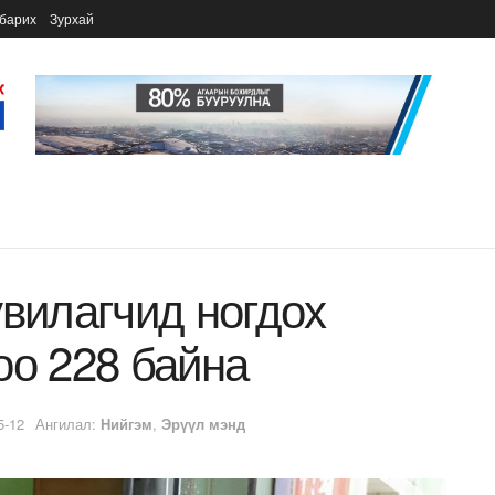
барих
Зурхай
увилагчид ногдох
оо 228 байна
5-12
Ангилал:
Нийгэм
,
Эрүүл мэнд