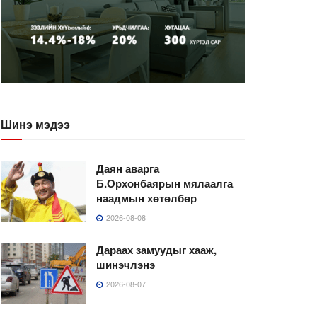
Шинэ мэдээ
Даян аварга
Б.Орхонбаярын мялаалга
наадмын хөтөлбөр
2026-08-08
Дараах замуудыг хааж,
шинэчлэнэ
2026-08-07