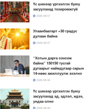
Үс шинээр үргээлгэх буюу
засуулахад тохиромжгүй
2026-08-07
Улаанбаатарт +30 градус
дулаан байна
2026-08-07
“Хотын дарга сонсож
байна” 150150 тусгай
дугаарыг наймдугаар сарын
14-нөөс ажиллуулж эхэлнэ
2026-08-06
Үс шинээр үргээлгэх буюу
засуулахад эд, эдлэл, идээ,
ундаа олно
2026-08-06