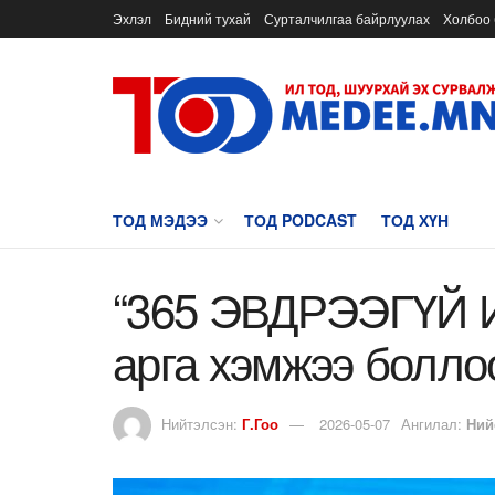
Эхлэл
Бидний тухай
Сурталчилгаа байрлуулах
Холбоо 
ТОД МЭДЭЭ
ТОД PODCAST
ТОД ХҮН
“365 ЭВДРЭЭГҮЙ
арга хэмжээ болло
Нийтэлсэн:
Г.Гоо
2026-05-07
Ангилал:
Ний