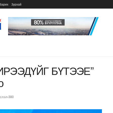
барих
Зурхай
 ИРЭЭДҮЙГ БҮТЭЭЕ”
о
слэл-380