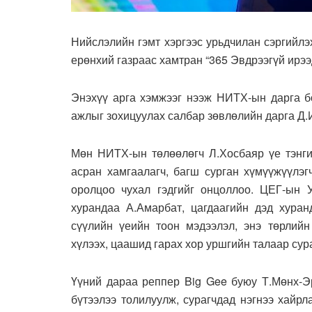
Нийслэлийн гэмт хэргээс урьдчилан сэргийл
ерөнхий газраас хамтран “365 Эвдрээгүй ирээд
Энэхүү арга хэмжээг нээж НИТХ-ын дарга бө
ажлыг зохицуулах салбар зөвлөлийн дарга Д.И
Мөн НИТХ-ын төлөөлөгч Л.Хосбаяр үе тэнгий
асран хамгаалагч, багш сурган хүмүүжүүлэг
оролцоо чухал гэдгийг онцоллоо. ЦЕГ-ын У
хурандаа А.Амарбат, цагдаагийн дэд хуран
сүүлийн үеийн тоон мэдээлэл, энэ төрлийн
хүлээх, цаашид гарах хор уршгийн талаар сур
Үүний дараа реппер Big Gee буюу Т.Мөнх-Эр
бүтээлээ толилуулж, сурагчдад нэгнээ хайрл