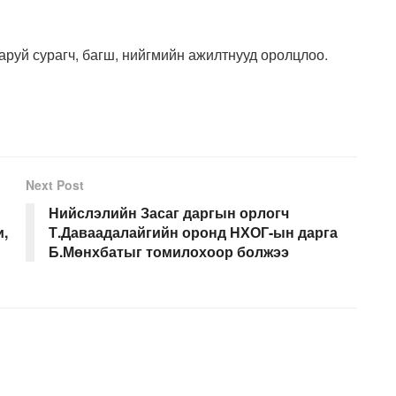
аруй сурагч, багш, нийгмийн ажилтнууд оролцлоо.
Next Post
Нийслэлийн Засаг даргын орлогч
и,
Т.Даваадалайгийн оронд НХОГ-ын дарга
Б.Мөнхбатыг томилохоор болжээ