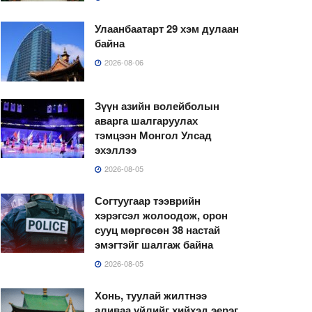
Улаанбаатарт 29 хэм дулаан
байна
2026-08-06
Зүүн азийн волейболын
аварга шалгаруулах
тэмцээн Монгол Улсад
эхэллээ
2026-08-05
Согтуугаар тээврийн
хэрэгсэл жолоодож, орон
сууц мөргөсөн 38 настай
эмэгтэйг шалгаж байна
2026-08-05
Хонь, туулай жилтнээ
аливаа үйлийг хийхэд эерэг