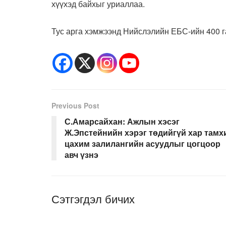
хүүхэд байхыг уриаллаа.
Тус арга хэмжээнд Нийслэлийн ЕБС-ийн 400 г
Previous Post
С.Амарсайхан: Ажлын хэсэг
Ж.Эпстейнийн хэрэг төдийгүй хар тамх
цахим залилангийн асуудлыг цогцоор
авч үзнэ
Сэтгэгдэл бичих