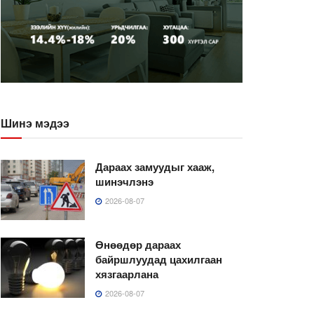
Шинэ мэдээ
Дараах замуудыг хааж,
шинэчлэнэ
2026-08-07
Өнөөдөр дараах
байршлуудад цахилгаан
хязгаарлана
2026-08-07