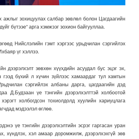
эх ажлыг зохицуулах салбар зөвлөл болон Цагдаагийн
үйг бүтээе” арга хэмжээг зохион байгууллаа.
гөөд Нийслэлийн гэмт хэргээс урьдчилан сэргийлэх
хбаяр үг хэллээ.
н дээрэлхэлт зөвхөн хүүхдийн асуудал бус эцэг эх,
ч гээд бүхий л хүчин зүйлээс хамаардаг тул хамтын
рьдчилан сэргийлэх албаны дарга, цагдаагийн дэд
даа Д.Будзаан үе тэнгийн дээрэлхэлттэй холбоотой
 хэрэгт холбогдсон тохиолдолд хуулийн хариуцлага
агчдад мэдээлэл өглөө.
дэнэ үе тэнгийн дээрэлхэлтийн эсрэг гаргасан уран
ах, хүндлэх, хэл амаар доромжилж, дээрэлхэхгүй зөв