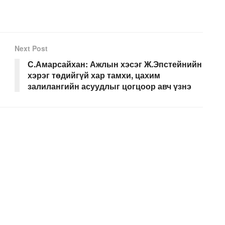
Next Post
С.Амарсайхан: Ажлын хэсэг Ж.Эпстейнийн
хэрэг төдийгүй хар тамхи, цахим
залилангийн асуудлыг цогцоор авч үзнэ