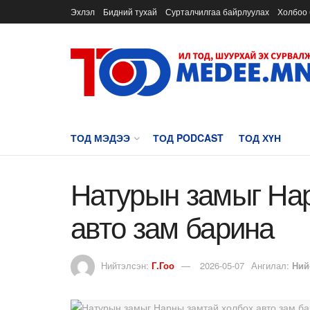
Эхлэл
Бидний тухай
Сурталчилгаа байрлуулах
Холбоо 
ТОД МЭДЭЭ
ТОД PODCAST
ТОД ХҮН
Натурын замыг На
авто зам барина
Нийтэлсэн:
Г.Гоо
2026-05-07
Ангилал:
Ний