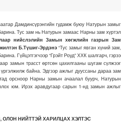
баатар Дамдинсүрэнгийн гудамж буюу Натурын замыг
барина. Тус зам нь Натурын замаас Нарны зам хүртэл
лаар нийслэлийн Замын хөгжлийн газрын Зам
жилтэн Б.Түшиг-Эрдэнэ
“Тус замыг явган хүний зам,
арина. Гүйцэтгэгчээр “Грэйт Роуд” ХХК шалгарч, гэрээ
аар замын трасст өртсөн цахилгааны шугам сүлжээг
 үргэлжилж байна. Эдгээр ажлыг дууссаны дараа зам
лтад орсноор Нарны замын ачаалал буурч, Натурын
олох юм. Ирэх аравдугаар сарын 1-нд замын ажлыг
, ОЛОН НИЙТТЭЙ ХАРИЛЦАХ ХЭЛТЭС