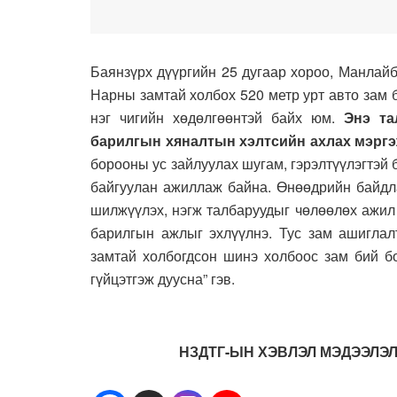
Баянзүрх дүүргийн 25 дугаар хороо, Манлай
Нарны замтай холбох 520 метр урт авто зам 
нэг чигийн хөдөлгөөнтэй байх юм.
Энэ та
барилгын хяналтын хэлтсийн ахлах мэргэ
борооны ус зайлуулах шугам, гэрэлтүүлэгтэй б
байгуулан ажиллаж байна. Өнөөдрийн байдл
шилжүүлэх, нэгж талбаруудыг чөлөөлөх ажил
барилгын ажлыг эхлүүлнэ. Тус зам ашигла
замтай холбогдсон шинэ холбоос зам бий б
гүйцэтгэж дуусна” гэв.
НЗДТГ-ЫН ХЭВЛЭЛ МЭДЭЭЛЭЛ