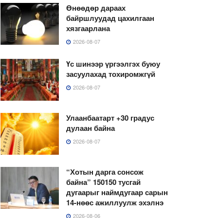
Өнөөдөр дараах
байршлуудад цахилгаан
хязгаарлана
2026-08-07
Үс шинээр үргээлгэх буюу
засуулахад тохиромжгүй
2026-08-07
Улаанбаатарт +30 градус
дулаан байна
2026-08-07
“Хотын дарга сонсож
байна” 150150 тусгай
дугаарыг наймдугаар сарын
14-нөөс ажиллуулж эхэлнэ
2026-08-06