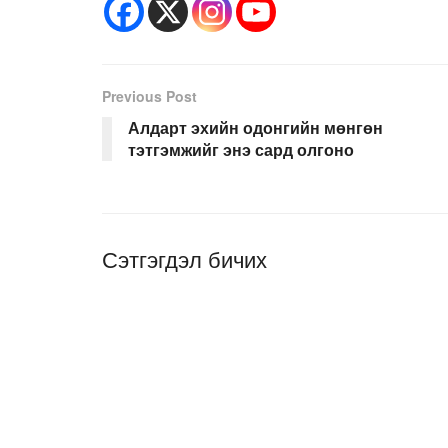
Previous Post
Алдарт эхийн одонгийн мөнгөн
тэтгэмжийг энэ сард олгоно
Сэтгэгдэл бичих