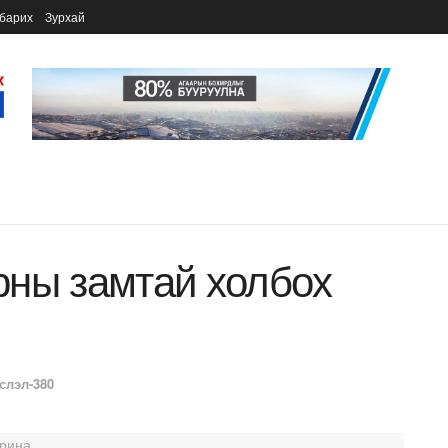
барих
Зурхай
рны замтай холбох
слэл-380