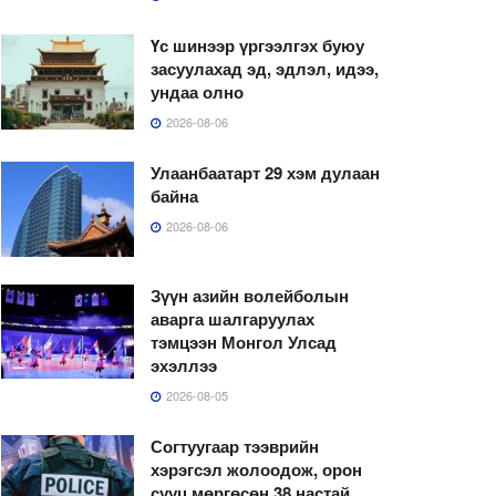
Үс шинээр үргээлгэх буюу
засуулахад эд, эдлэл, идээ,
ундаа олно
2026-08-06
Улаанбаатарт 29 хэм дулаан
байна
2026-08-06
Зүүн азийн волейболын
аварга шалгаруулах
тэмцээн Монгол Улсад
эхэллээ
2026-08-05
Согтуугаар тээврийн
хэрэгсэл жолоодож, орон
сууц мөргөсөн 38 настай