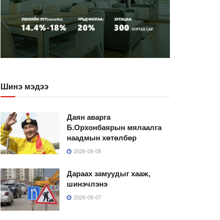
Шинэ мэдээ
Даян аварга
Б.Орхонбаярын мялаалга
наадмын хөтөлбөр
2026-08-08
Дараах замуудыг хааж,
шинэчлэнэ
2026-08-07