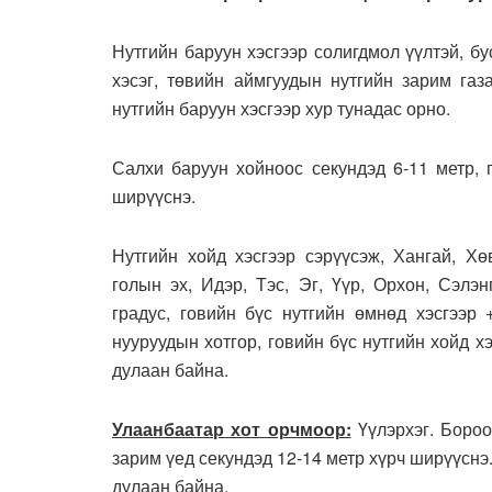
Нутгийн баруун хэсгээр солигдмол үүлтэй, бу
хэсэг, төвийн аймгуудын нутгийн зарим газ
нутгийн баруун хэсгээр хур тунадас орно.
Салхи баруун хойноос секундэд 6-11 метр, г
ширүүснэ.
Нутгийн хойд хэсгээр сэрүүсэж, Хангай, Хө
голын эх, Идэр, Тэс, Эг, Үүр, Орхон, Сэлэ
градус, говийн бүс нутгийн өмнөд хэсгээр 
нууруудын хотгор, говийн бүс нутгийн хойд 
дулаан байна.
Улаанбаатар хот орчмоор:
Үүлэрхэг. Бороо
зарим үед секундэд 12-14 метр хүрч ширүүсн
дулаан байна.