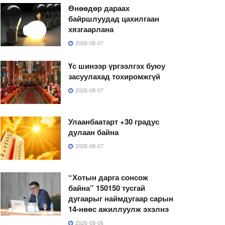
Өнөөдөр дараах
байршлуудад цахилгаан
хязгаарлана
2026-08-07
Үс шинээр үргээлгэх буюу
засуулахад тохиромжгүй
2026-08-07
Улаанбаатарт +30 градус
дулаан байна
2026-08-07
“Хотын дарга сонсож
байна” 150150 тусгай
дугаарыг наймдугаар сарын
14-нөөс ажиллуулж эхэлнэ
2026-08-06