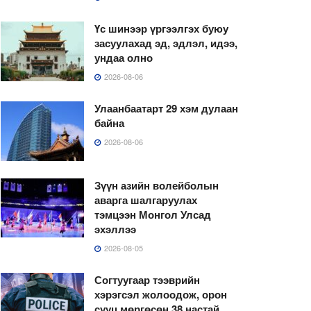
Үс шинээр үргээлгэх буюу
засуулахад эд, эдлэл, идээ,
ундаа олно
2026-08-06
Улаанбаатарт 29 хэм дулаан
байна
2026-08-06
Зүүн азийн волейболын
аварга шалгаруулах
тэмцээн Монгол Улсад
эхэллээ
2026-08-05
Согтуугаар тээврийн
хэрэгсэл жолоодож, орон
сууц мөргөсөн 38 настай