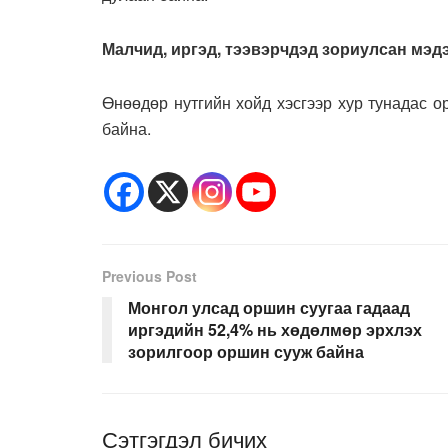
Малчид, иргэд, тээвэрчдэд зориулсан мэдэ
Өнөөдөр нутгийн хойд хэсгээр хур тунадас о
байна.
Previous Post
Монгол улсад оршин суугаа гадаад
иргэдийн 52,4% нь хөдөлмөр эрхлэх
зорилгоор оршин сууж байна
Сэтгэгдэл бичих