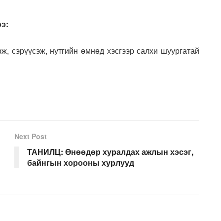
э:
рж, сэрүүсэж, нутгийн өмнөд хэсгээр салхи шуургатай
Next Post
ТАНИЛЦ: Өнөөдөр хуралдах ажлын хэсэг,
байнгын хорооны хурлууд