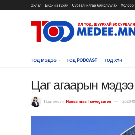
Эхлэл
Бидний тухай
Сурталчилгаа байрлуулах
Холбоо 
ТОД МЭДЭЭ
ТОД PODCAST
ТОД ХҮН
Цаг агаарын мэдээ
Нийтэлсэн:
Nansalmaa Tsevegsuren
2026-0