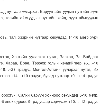
сад нутгаар үүлэрхэг. Баруун аймгуудын нутгийн зүүн
ар, говийн аймгуудын нутгийн хойд, зүүн аймгуудын
овь, тал, хээрийн нутгаар секундэд 14-16 метр хүрч
всгөл, Хэнтийн уулархаг нутаг, Завхан, Заг-Байдраг
нгэ, Хараа, Ерөө, Тэрэлж голын хөндийгөөр +5…+10
+18…+23 градус, Монгол-Алтайн уулархаг нутаг, Их
хэсгээр +14…+19 градус, бусад нутгаар +9…+14 градус
 орохгүй. Салхи баруун хойноос секундэд 5-10 метр,
э. Өмнөх өдрөөс 9 градусаар сэрүүсэж +10…+12 градус