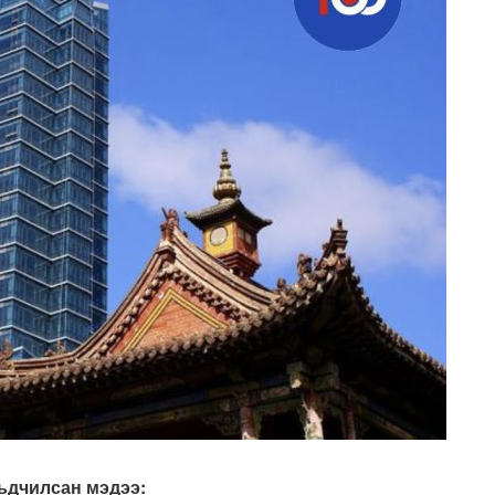
ьдчилсан мэдээ: