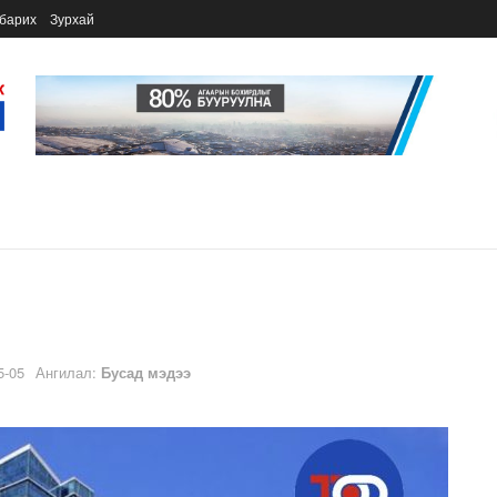
барих
Зурхай
5-05
Ангилал:
Бусад мэдээ