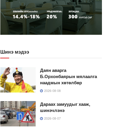
Шинэ мэдээ
Даян аварга
Б.Орхонбаярын мялаалга
наадмын хөтөлбөр
2026-08-08
Дараах замуудыг хааж,
шинэчлэнэ
2026-08-07