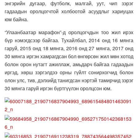
энгэрийн дугаар, футболк, малгай, уут, чип зэрэг
гадаадын оролцогчтой холбоотой асуудлыг хариуцах
юм байна.
“Улаанбаатар марафон”-д оролцогчдын тоо жил ирэх
бүр нэмэгдсээр байгаа. Тухайлбал, 2014 онд 16 мянга
гаруй, 2015 онд 18 мянга, 2016 онд 27 мянга, 2017 онд
30 мянга иргэн хамрагдсан бол өнгөрсөн жил мөн хотод
болон орон нутагт ажиллаж, амьдарч байгаа гадаадын
иргэд, хөрш зэргэлдээ орны гүйлт сонирхогчид болон
олон улс, тив, дэлхийд танигдсан нэртэй тамирчид зэрэг
30 мянга гаруй иргэн бүртгүүлэн оролцсон юм.