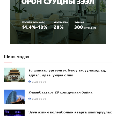
Шинэ мэдээ
Үс шинээр үргээлгэх буюу засуулахад эд,
эдлэл, идээ, ундаа олно
2026-08-06
Улаанбаатарт 29 хэм дулаан байна
2026-08-06
Зүүн азийн волейболын аварга шалгаруулах