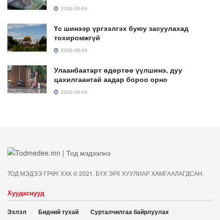
2026-08-04
Үс шинээр үргээлгэх буюу засуулахад
тохиромжгүй
2026-08-04
Улаанбаатарт өдөртөө үүлшинэ, дуу
цахилгаантай аадар бороо орно
2026-08-04
ТОД МЭДЭЭ ГРӨҮ ХХК © 2021. БҮХ ЭРХ ХУУЛИАР ХАМГААЛАГДСАН.
Хуудаснууд
Эхлэл
Бидний тухай
Сурталчилгаа байрлуулах