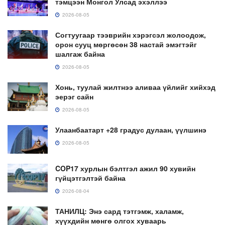
тэмцээн Монгол Улсад эхэллээ
2026-08-05
Согтуугаар тээврийн хэрэгсэл жолоодож,
орон сууц мөргөсөн 38 настай эмэгтэйг
шалгаж байна
2026-08-05
Хонь, туулай жилтнээ аливаа үйлийг хийхэд
эерэг сайн
2026-08-05
Улаанбаатарт +28 градус дулаан, үүлшинэ
2026-08-05
COP17 хурлын бэлтгэл ажил 90 хувийн
гүйцэтгэлтэй байна
2026-08-04
ТАНИЛЦ: Энэ сард тэтгэмж, халамж,
хүүхдийн мөнгө олгох хуваарь