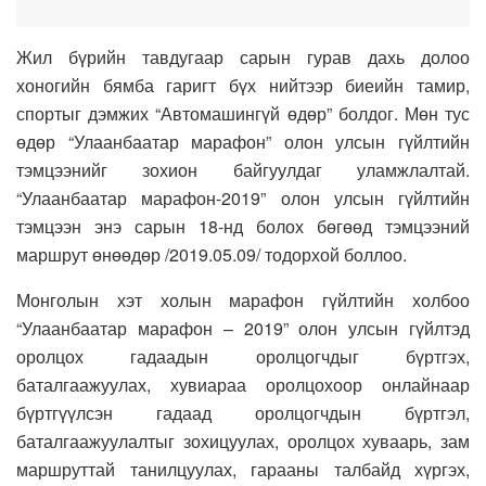
Жил бүрийн тавдугаар сарын гурав дахь долоо
хоногийн бямба гаригт бүх нийтээр биеийн тамир,
спортыг дэмжих “Автомашингүй өдөр” болдог. Мөн тус
өдөр “Улаанбаатар марафон” олон улсын гүйлтийн
тэмцээнийг зохион байгуулдаг уламжлалтай.
“Улаанбаатар марафон-2019” олон улсын гүйлтийн
тэмцээн энэ сарын 18-нд болох бөгөөд тэмцээний
маршрут өнөөдөр /2019.05.09/ тодорхой боллоо.
Монголын хэт холын марафон гүйлтийн холбоо
“Улаанбаатар марафон – 2019” олон улсын гүйлтэд
оролцох гадаадын оролцогчдыг бүртгэх,
баталгаажуулах, хувиараа оролцохоор онлайнаар
бүртгүүлсэн гадаад оролцогчдын бүртгэл,
баталгаажуулалтыг зохицуулах, оролцох хуваарь, зам
маршруттай танилцуулах, гарааны талбайд хүргэх,