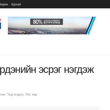
барих
Зурхай
рдэнийн эсрэг нэгдэж
гэм
,
Тод мэдээ
,
Улс төр