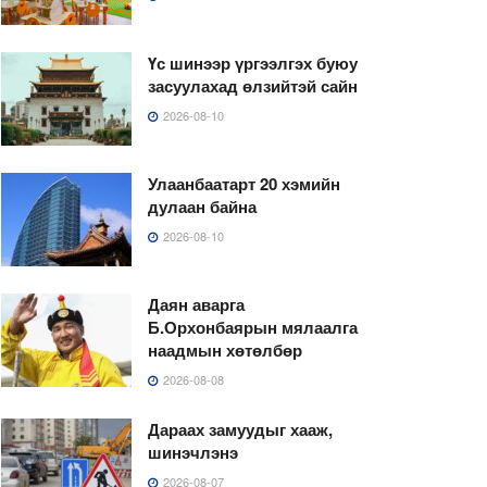
Үс шинээр үргээлгэх буюу
засуулахад өлзийтэй сайн
2026-08-10
Улаанбаатарт 20 хэмийн
дулаан байна
2026-08-10
Даян аварга
Б.Орхонбаярын мялаалга
наадмын хөтөлбөр
2026-08-08
Дараах замуудыг хааж,
шинэчлэнэ
2026-08-07