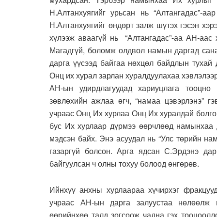
Н.Алтанхуягийг урьсан нь “Алтангадас”-аар
Н.Алтанхуягийг өндөрт залж шүтэх гэсэн хэр
хүлээж аваагүй нь “Алтангадас”-аа АН-аас 
Магадгүй, боломж олдвол намын даргад сана
дарга үүсээд байгаа нөхцөл байдлын тухай 
Онц их хурал зарлан хуралдуулахаа хэвлэлээ
АН-ын удирдлагуудад хариуцлага тооцно 
зөвлөхийн ажлаа өгч, “намаа цэвэрлэнэ” гэ
учраас Онц Их хурлаа Онц Их хуралдай болго
бус Их хурлаар дүрмээ өөрчлөөд намынхаа д
мэдсэн байх. Энэ асуудал нь “Улс төрийн на
газаргүй болсон. Арга ядсан С.Эрдэнэ да
байгуулсан ч олны тохуу болоод өнгөрөв.
Ийнхүү анхны хурлаараа хүчирхэг фракцууда
учраас АН-ын дарга залуустаа нөлөөлж м
өөрийнхөө талд зогсоож чадна гэх тооцоолл