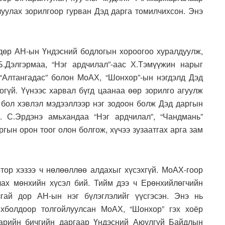
луулах зорилгоор гурван Дэд дарга томилчихсон. Энэ
дөр АН-ын Үндэсний бодлогын хороогоо хуралдуулж,
.Дэлгэрмаа, “Нэг ардчилал”-аас Х.Тэмүүжин нарыг
“Алтангадас” болон МоАХ, “Шонхор”-ын нэгдэлд Дэд
оогүй. Үүнээс харвал бүгд цаанаа өөр зорилго агуулж
 бол хэвлэл мэдээллээр нэг зодоон болж Дэд даргын
 С.Эрдэнэ амьхандаа “Нэг ардчилал”, “Чандмань”
гын орон тоог олон болгож, хүчээ зузаатгах арга зам
тор хэзээ ч нөлөөллөө алдахыг хүсэхгүй. МоАХ-гоор
ах мөнхийн хүсэл бий. Тийм дээ ч Ерөнхийлөгчийн
гай дор АН-ын нэг бүлэглэлийг үүсгэсэн. Энэ нь
хболдоор толгойлуулсан МоАХ, “Шонхор” гэх хоёр
арийн бичгийн даргаар Үндэсний Аюулгүй Байдлын