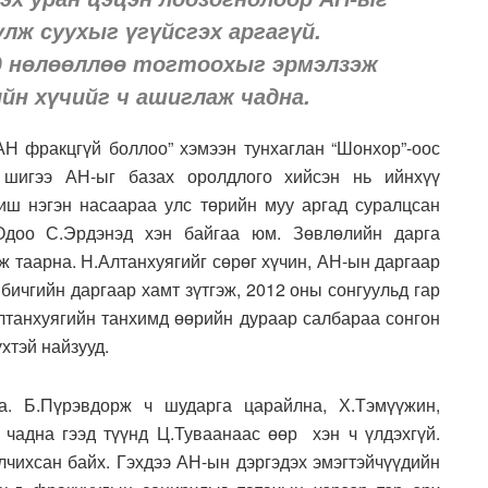
лж суухыг үгүйсгэх аргагүй.
д нөлөөллөө тогтоохыг эрмэлзэж
йн хүчийг ч ашиглаж чадна.
Н фракцгүй боллоо” хэмээн тунхаглан “Шонхор”-оос
н шигээ АН-ыг базах оролдлого хийсэн нь ийнхүү
биш нэгэн насаараа улс төрийн муу аргад суралцсан
 Одоо С.Эрдэнэд хэн байгаа юм. Зөвлөлийн дарга
ж таарна. Н.Алтанхуягийг сөрөг хүчин, АН-ын даргаар
бичгийн даргаар хамт зүтгэж, 2012 оны сонгуульд гар
Алтанхуягийн танхимд өөрийн дураар салбараа сонгон
хтэй найзууд.
а. Б.Пүрэвдорж ч шударга царайлна, Х.Тэмүүжин,
 чадна гээд түүнд Ц.Туваанаас өөр хэн ч үлдэхгүй.
лчихсан байх. Гэхдээ АН-ын дэргэдэх эмэгтэйчүүдийн