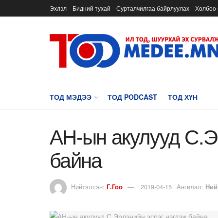
Эхлэл
Бидний тухай
Сурталчилгаа байрлуулах
Холбоо 
ТОД МЭДЭЭ
ТОД PODCAST
ТОД ХҮН
АН-ын акулууд С.Э
байна
Нийтэлсэн:
Г.Гоо
2019-04-15
Ангилал:
Ний