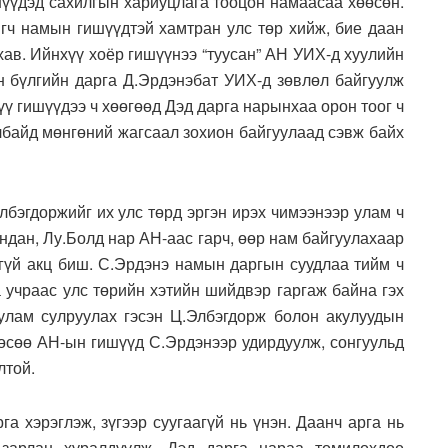
үүдэд сахилгын хариуцлага тооцон намаасаа хөөсөн.
игч намын гишүүдтэй хамтран улс төр хийж, бие даан
хав. Ийнхүү хоёр гишүүнээ “туусан” АН УИХ-д хуулийн
ан бүлгийн дарга Д.Эрдэнэбат УИХ-д зөвлөл байгуулж
үү гишүүдээ ч хөөгөөд Дэд дарга нарынхаа орон тоог ч
албайд мөнгөний жагсаал зохион байгуулаад сэвж байх
лбэгдоржийг их улс төрд эргэн ирэх чимээнээр улам ч
ндан, Лу.Болд нар АН-аас гарч, өөр нам байгуулахаар
огүй акц биш. С.Эрдэнэ намын даргын суудлаа тийм ч
а учраас улс төрийн хэтийн шийдвэр гаргаж байна гэх
улам сулруулах гэсэн Ц.Элбэгдорж болон акулуудын
рөөсөө АН-ын гишүүд С.Эрдэнээр удирдуулж, сонгуульд
лтой.
га хэрэглэж, зүгээр суугаагүй нь үнэн. Даанч арга нь
зарлан хуралдуулж, Дэд дарга нараа томилохдоо