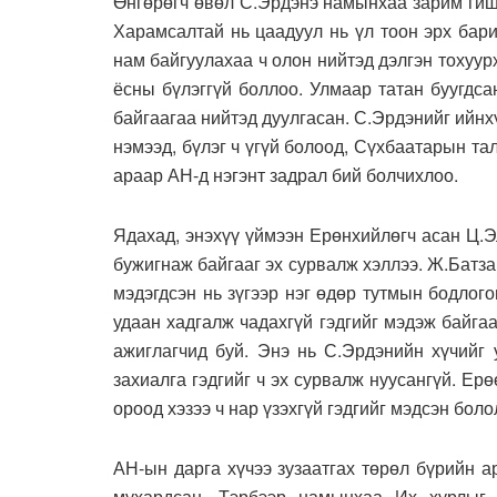
Өнгөрөгч өвөл С.Эрдэнэ намынхаа зарим гиш
Харамсалтай нь цаадуул нь үл тоон эрх бар
нам байгуулахаа ч олон нийтэд дэлгэн тохуур
ёсны бүлэггүй боллоо. Улмаар татан буугдс
байгаагаа нийтэд дуулгасан. С.Эрдэнийг ийнх
нэмээд, бүлэг ч үгүй болоод, Сүхбаатарын т
араар АН-д нэгэнт задрал бий болчихлоо.
Ядахад, энэхүү үймээн Ерөнхийлөгч асан Ц.Э
бужигнаж байгааг эх сурвалж хэллээ. Ж.Батза
мэдэгдсэн нь зүгээр нэг өдөр тутмын бодлог
удаан хадгалж чадахгүй гэдгийг мэдэж байга
ажиглагчид буй. Энэ нь С.Эрдэнийн хүчийг 
захиалга гэдгийг ч эх сурвалж нуусангүй. Е
ороод хэзээ ч нар үзэхгүй гэдгийг мэдсэн боло
АН-ын дарга хүчээ зузаатгах төрөл бүрийн ар
мухардсан. Тэрбээр намынхаа Их хурлыг 