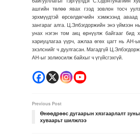
байгууллагыг тэргүүлдэг С.Одонтуяагийн х
ашгийн төлөө явах гээд зовлон тосч уул
эрхмүүдтэй өрсөлдөгчийн хэмжээнд аваад 
зангараг алга. Ц.Элбэгдоржийн энэ үймээн н
унах нэгэн том акц өрнүүлж байгааг бид 
хариуцлагаа үүрч, ажлаа өгөх цагт нь АН-ы
эхэлснийг ч дуулгасан. Магадгүй Ц.Элбэгдор
АН-ыг золиосилж байхыг ч үгүйсгэхгүй.
Previous Post
Өнөөдрөөс дугаарын хязгаарлалт зуны
хуваарьт шилжлээ