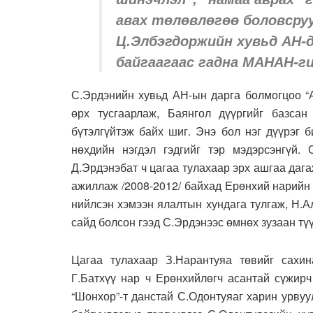
авах төлөвлөгөө боловсруу
Ц.Элбэгдоржийн хувьд АН-
байгаагаас гадна МАНАН-ги
С.Эрдэнийн хувьд АН-ын дарга болмогцоо “А
өрх тусгаарлаж, Баянгол дүүргийг базса
бүтэлгүйтэж байх шиг. Энэ бол нэг дүүрэг 
нөхдийн нэгдэл гэдгийг тэр мэдэрсэнгүй.
Д.Эрдэнэбат ч цагаа тулахаар эрх ашгаа дага
ажиллаж /2008-2012/ байхад Ерөнхий нарийн 
нийлсэн хэмээн ялалтын хундага тулгаж, Н.
сайд болсон гээд С.Эрдэнээс өмнөх зузаан түү
Цагаа тулахаар З.Нарантуяа төвийг сахин
Г.Батхүү нар ч Ерөнхийлөгч асантай сүжирч
“Шонхор”-т данстай С.Одонтуяаг харин урвуу