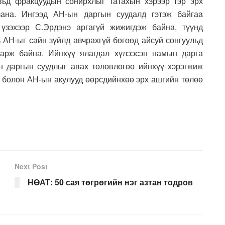
увьд фракцуудын сонирхлыг татахын хэрээр тэр эрх
зана. Ингээд АН-ын даргын суудалд гэтэж байгаа
үзэхээр С.Эрдэнэ аргагүй жижигдэж байна, түүнд
ь АН-ыг сайн зүйлд авчрахгүй бөгөөд айсуй сонгуульд
харж байна. Ийнхүү ялагдал хүлээсэн намын дарга
н даргын суудлыг авах төлөвлөгөө ийнхүү хэрэгжиж
ж болон АН-ын акулууд өөрсдийнхөө эрх ашгийн төлөө
Next Post
НӨАТ: 50 сая төгрөгийн нэг азтан тодров