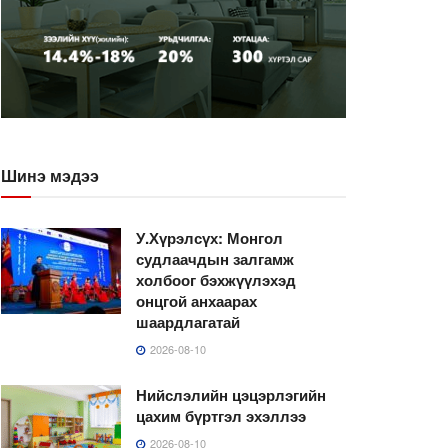
Шинэ мэдээ
У.Хүрэлсүх: Монгол
судлаачдын залгамж
холбоог бэхжүүлэхэд
онцгой анхаарах
шаардлагатай
2026-08-10
Нийслэлийн цэцэрлэгийн
цахим бүртгэл эхэллээ
2026-08-10