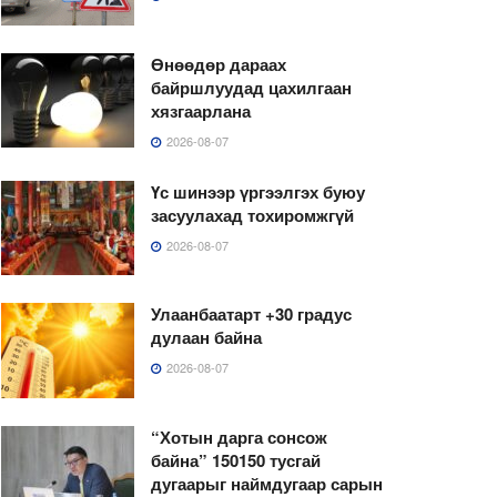
Өнөөдөр дараах
байршлуудад цахилгаан
хязгаарлана
2026-08-07
Үс шинээр үргээлгэх буюу
засуулахад тохиромжгүй
2026-08-07
Улаанбаатарт +30 градус
дулаан байна
2026-08-07
“Хотын дарга сонсож
байна” 150150 тусгай
дугаарыг наймдугаар сарын