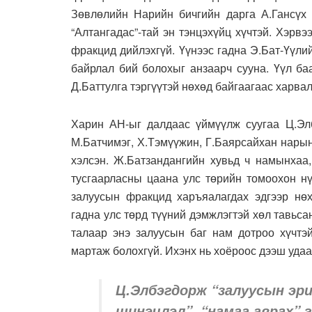
Зөвлөлийн Нарийн бичгийн дарга А.Гансүх 
“Алтангадас”-тай эн тэнцэхүйц хүчтэй. Хэрвэ
фракцид дийлэхгүй. Үүнээс гадна Э.Бат-Үүли
байрлал бий болохыг анзаарч сууна. Үүл б
Д.Баттулга тэргүүтэй нөхөд байгаагаас харвал
Харин АН-ыг далдаас үймүүлж суугаа Ц.Эл
М.Батчимэг, Х.Тэмүүжин, Г.Баярсайхан нарын
хэлсэн. Ж.Батзандангийн хувьд ч намынхаа
тусгаарласны цаана улс төрийн томоохон нү
залуусын фракцид харъяалагдах эдгээр нөх
гадна улс төрд түүний дэмжлэгтэй хөл тавьсан
талаар энэ залуусын баг нам дотроо хүчтэй
мартаж болохгүй. Ихэнх нь хоёроос дээш удаа
Ц.Элбэгдорж “залуусын эри
шинэчлэл”, “намаа аврах” 