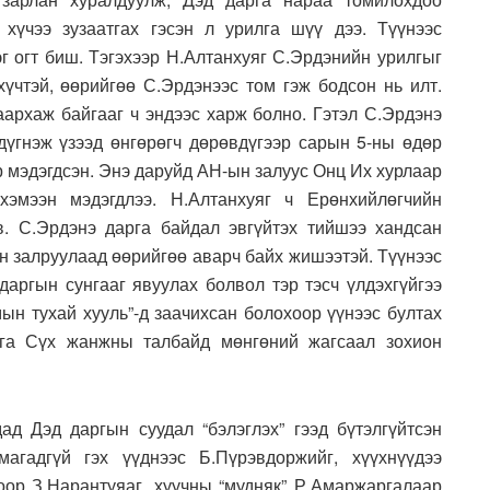
 хүчээ зузаатгах гэсэн л урилга шүү дээ. Түүнээс
эг огт биш. Тэгэхээр Н.Алтанхуяг С.Эрдэнийн урилгыг
хүчтэй, өөрийгөө С.Эрдэнээс том гэж бодсон нь илт.
архаж байгааг ч эндээс харж болно. Гэтэл С.Эрдэнэ
дүгнэж үзээд өнгөрөгч дөрөвдүгээр сарын 5-ны өдөр
р мэдэгдсэн. Энэ даруйд АН-ын залуус Онц Их хурлаар
хэмээн мэдэгдлээ. Н.Алтанхуяг ч Ерөнхийлөгчийн
в. С.Эрдэнэ дарга байдал эвгүйтэх тийшээ хандсан
н залруулаад өөрийгөө аварч байх жишээтэй. Түүнээс
аргын сунгааг явуулах болвол тэр тэсч үлдэхгүйгээ
мын тухай хууль”-д заачихсан болохоор үүнээс бултах
рга Сүх жанжны талбайд мөнгөний жагсаал зохион
д Дэд даргын суудал “бэлэглэх” гээд бүтэлгүйтсэн
агадгүй гэх үүднээс Б.Пүрэвдоржийг, хүүхнүүдээ
оор З.Нарантуяаг, хуучны “мудняк” Р.Амар­жаргалаар