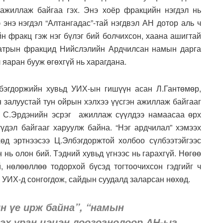
ажиллаж байгаа гэх. Энэ хоёр фракцийн нэгдэл нь
э энэ нэгдэл “Алтангадас”-тай нэгдвэл АН дотор аль ч
йн фракц гэж нэг бүлэг бий болчихсон, хаана ашигтай
аатрын фракцид Нийслэлийн Ардчилсан намын дарга
 яаран бууж өгөхгүй нь харагдана.
бэгдоржийн хувьд УИХ-ын гишүүн асан Л.Гантөмөр,
 залуустай тун ойрын хэлхээ үүсгэн ажиллаж байгааг
, С.Эрдэнийн эсрэг ажиллаж сүүлдээ намаасаа өрх
үдэл байгааг харуулж байна. “Нэг ардчилал” хэмээх
өд эртнээсээ Ц.Элбэгдоржтой холбоо сүлбээтэйгээс
 нь олон бий. Тэдний хувьд үгнээс нь гарахгүй. Нөгөө
, нөлөөллөө тодорхой бүсэд тогтоочихсон гэдгийг ч
 УИХ-д сонгогдож, сайдын суудалд заларсан нөхөд.
н үе ирж байна”, “намын
гэх уран цэцэн лоозогнолоор АН-ыг