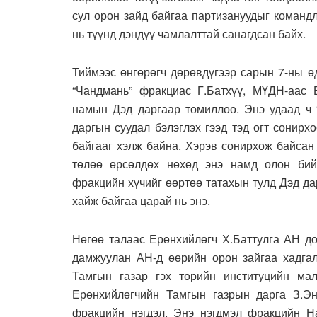
сул орон зайд байгаа партизануудыг команд
нь түүнд дэндүү чамлалттай санагдсан байх.
Тиймээс өнгөрөгч дөрөвдүгээр сарын 7-ны ө
“Чандмань” фракциас Г.Батхүү, МҮДН-аас Б
намын Дэд даргаар томиллоо. Энэ удаад ч 
даргын суудал бэлэглэх гээд тэд огт сонирх
байгааг хэлж байна. Хэрэв сонирхож байсан
төлөө өрсөлдөх нөхөд энэ намд олон бий.
фракцийн хүчийг өөртөө татахын тулд Дэд дар
хайж байгаа царай нь энэ.
Нөгөө талаас Ерөнхийлөгч Х.Баттулга АН до
дамжуулан АН-д өөрийн орон зайгаа хадгал
Тамгын газар гэх төрийн институцийн мал
Ерөнхийлөгчийн Тамгын газрын дарга З.Эн
фракцийн нэгдэл. Энэ нэгдмэл фракцийн Н