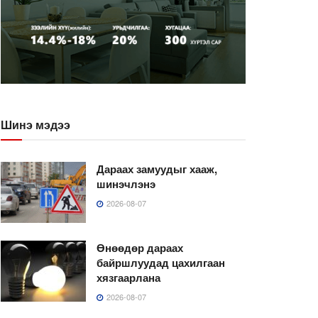
Шинэ мэдээ
Дараах замуудыг хааж,
шинэчлэнэ
2026-08-07
Өнөөдөр дараах
байршлуудад цахилгаан
хязгаарлана
2026-08-07