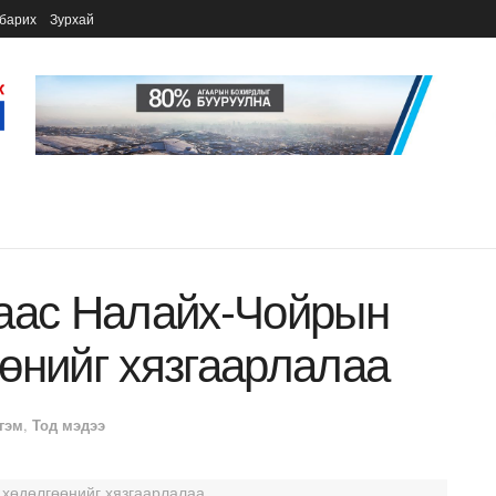
барих
Зурхай
раас Налайх-Чойрын
өнийг хязгаарлалаа
гэм
,
Тод мэдээ