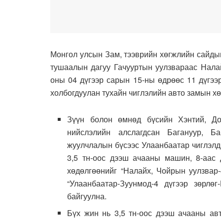
Монгол улсын Зам, тээврийн хөгжлийн сайды
тушаалын дагуу Гачууртын уулзвараас Налай
оны 04 дүгээр сарын 15-ны өдрөөс 11 дүгээ
холбогдуулан тухайн чиглэлийн авто замын х
Зүүн болон өмнөд бүсийн Хэнтий, Дор
нийслэлийн алслагдсан Багануур, Ба
жуулчлалын бүсээс Улаанбаатар чиглэлд
3,5 тн-оос дээш ачааны машин, 8-аас 
хөдөлгөөнийг “Налайх, Чойрын уулзвар-
“Улаанбаатар-Зуунмод-4 дүгээр зөрлөг
байгуулна.
Бүх жин нь 3,5 тн-оос дээш ачааны ав