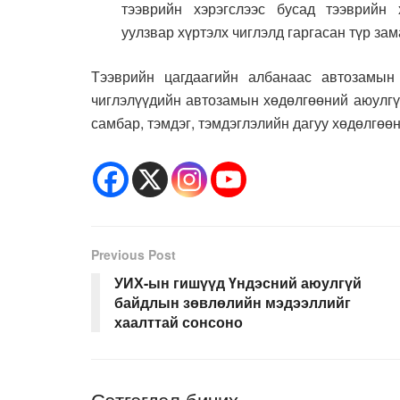
тээврийн хэрэгслээс бусад тээврийн 
уулзвар хүртэлх чиглэлд гаргасан түр зам
Тээврийн цагдаагийн албанаас автозамын 
чиглэлүүдийн автозамын хөдөлгөөний аюулгү
самбар, тэмдэг, тэмдэглэлийн дагуу хөдөлгөө
Previous Post
УИХ-ын гишүүд Үндэсний аюулгүй
байдлын зөвлөлийн мэдээллийг
хаалттай сонсоно
Сэтгэгдэл бичих