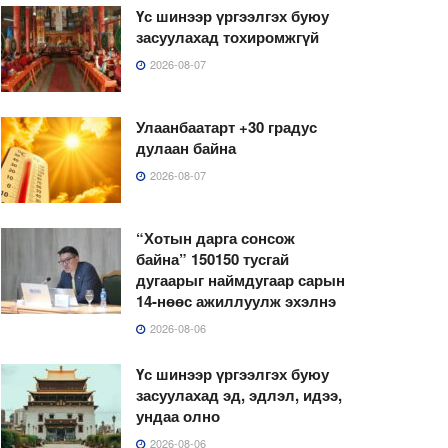
Үс шинээр үргээлгэх буюу
засуулахад тохиромжгүй
2026-08-07
Улаанбаатарт +30 градус
дулаан байна
2026-08-07
“Хотын дарга сонсож
байна” 150150 тусгай
дугаарыг наймдугаар сарын
14-нөөс ажиллуулж эхэлнэ
2026-08-06
Үс шинээр үргээлгэх буюу
засуулахад эд, эдлэл, идээ,
ундаа олно
2026-08-06