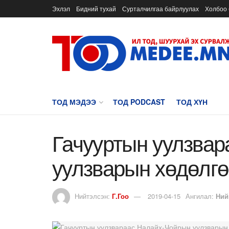
Эхлэл
Бидний тухай
Сурталчилгаа байрлуулах
Холбоо 
ТОД МЭДЭЭ
ТОД PODCAST
ТОД ХҮН
Гачууртын уулзва
уулзварын хөдөлгө
Нийтэлсэн:
Г.Гоо
2019-04-15
Ангилал:
Ний