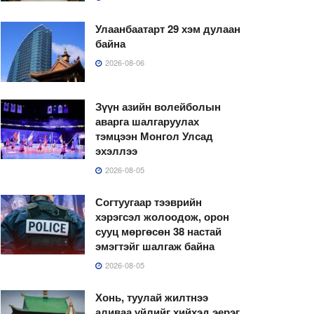
Улаанбаатарт 29 хэм дулаан
байна
2026-08-06
Зүүн азийн волейболын
аварга шалгаруулах
тэмцээн Монгол Улсад
эхэллээ
2026-08-05
Согтуугаар тээврийн
хэрэгсэл жолоодож, орон
сууц мөргөсөн 38 настай
эмэгтэйг шалгаж байна
2026-08-05
Хонь, туулай жилтнээ
аливаа үйлийг хийхэд эерэг