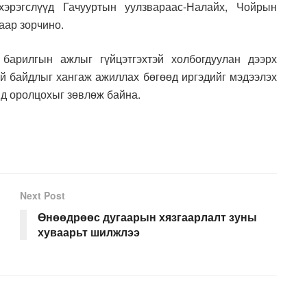
хэрэгслүүд Гачууртын уулзвараас-Налайх, Чойрын
аар зорчино.
барилгын ажлыг гүйцэтгэхтэй холбогдуулан дээрх
й байдлыг хангаж ажиллах бөгөөд иргэдийг мэдээлэх
нд оролцохыг зөвлөж байна.
Next Post
Өнөөдрөөс дугаарын хязгаарлалт зуны
хуваарьт шилжлээ