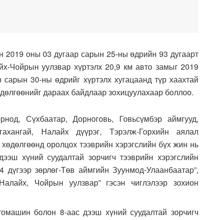
н 2019 оны 03 дугаар сарын 25-ны өдрийн 93 дугаарт
х-Чойрын уулзвар хүртэлх 20,9 км авто замыг 2019
р сарын 30-ны өдрийг хүртэлх хугацаанд түр хаахтай
өдөлгөөнийг дараах байдлаар зохицуулахаар боллоо.
нод, Сүхбаатар, Дорноговь, Говьсүмбэр аймгууд,
гахангай, Налайх дүүрэг, Тэрэлж-Горхийн аялал
 хөдөлгөөнд оролцох тээврийн хэрэгслийн бүх жин нь
дээш хүний суудалтай зорчигч тээврийн хэрэгслийн
4 дүгээр зөрлөг-Төв аймгийн Зуунмод-Улаанбаатар”,
-Налайх, Чойрын уулзвар” гэсэн чиглэлээр зохион
томашин болон 8-аас дээш хүний суудалтай зорчигч