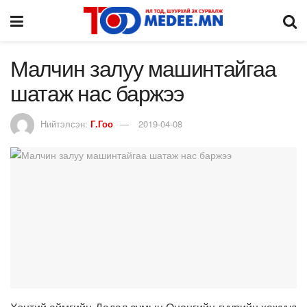
Малчин залуу машинтайгаа
шатаж нас баржээ
Нийтэлсэн:
Г.Гоо
2019-04-08