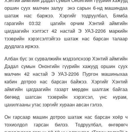
Хэнтий аймгийн Дадал сумын Ононгийн гүүрийн хажууд
оршин суух малчин залуу энэ сарын 6-нд машиндаа
шатаж нас баржээ. Хэргийг тодруулбал, Бямба
гарагийн 03:32 цагийн орчим Хэнтий аймгийн
цагдаагийн хэлтэст 42 настай Э УАЗ-2206 маркийн
тээврийн хэрэгсэлтэйгээ шатаж нас барсан талаар
дуудлага иржээ.
Албан бус эх сурвалжийн мэдээлснээр Хэнтий аймгийн
Дадал сумын Ононгийн гүүрийн хажууд оршин суух
малчин 42 настай Э УАЗ-2206 Пургон машиныхаа
кабин дотроо нас барсан байжээ. Хэргийг Хэнтий
аймгийн цагдаагийн газарт мөрдөн шалгаж байгаа
бөгөөд шатсан тээврийн хэрэгсэл, үнс нурам,
цахилгааны утас зэргийг хураан авсан гэлээ.
Он гарсаар машин дотроо шатаж нас барсан хоёр ч
тохиолдол гарсан билээ. Тодруулбал, өнгөрөгч