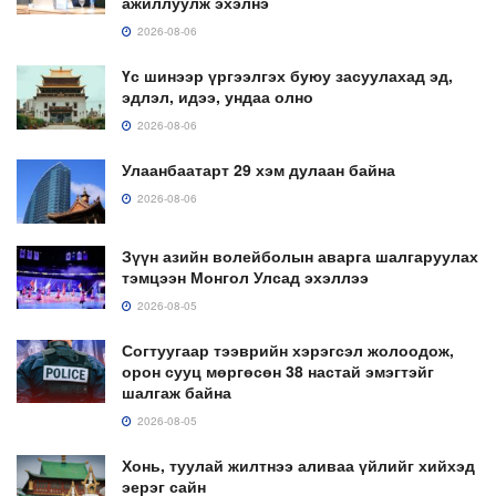
ажиллуулж эхэлнэ
2026-08-06
Үс шинээр үргээлгэх буюу засуулахад эд,
эдлэл, идээ, ундаа олно
2026-08-06
Улаанбаатарт 29 хэм дулаан байна
2026-08-06
Зүүн азийн волейболын аварга шалгаруулах
тэмцээн Монгол Улсад эхэллээ
2026-08-05
Согтуугаар тээврийн хэрэгсэл жолоодож,
орон сууц мөргөсөн 38 настай эмэгтэйг
шалгаж байна
2026-08-05
Хонь, туулай жилтнээ аливаа үйлийг хийхэд
эерэг сайн