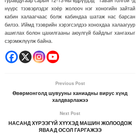
гуравдугаар сарын 12-13-ны өдрүүдэд “Таван толгой”-д
нүүрс тээвэрлэдэг хоёр жолооч нэг хоногийн зайтай
кабин халаагчаас болж кабиндаа шатаж нас барсан
билээ. Иймд тээврийн хэрэгсэлдээ хонохдаа халаагуур
ашиглах болон цахилгааны аюулгүй байдлыг хангахыг
сэрэмжлүүлж байна.
Previous Post
Өвөрмонголд шувууны ханиадны вирус хүнд
халдварлажээ
Next Post
НАСАНД ХҮРЭЭГҮЙ ХҮҮХЭД МАШИН ЖОЛООДОЖ
ЯВААД ОСОЛ ГАРГАЖЭЭ