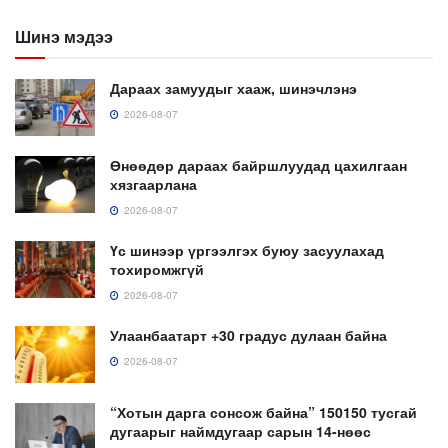
Шинэ мэдээ
Дараах замуудыг хааж, шинэчлэнэ
2026-08-07
Өнөөдөр дараах байршлуудад цахилгаан
хязгаарлана
2026-08-07
Үс шинээр үргээлгэх буюу засуулахад
тохиромжгүй
2026-08-07
Улаанбаатарт +30 градус дулаан байна
2026-08-07
“Хотын дарга сонсож байна” 150150 тусгай
дугаарыг наймдугаар сарын 14-нөөс