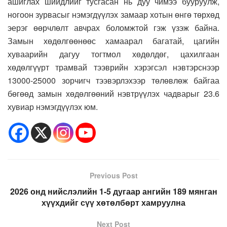
ашиглах шийдлийг тусгасан нь дуу чимээ бууруулж,
ногоон зурвасыг нэмэгдүүлэх замаар хотын өнгө төрхөд
эерэг өөрчлөлт авчрах боломжтой гэж үзэж байна.
Замын хөдөлгөөнөөс хамаарал багатай, цагийн
хуваарийн дагуу тогтмол хөдөлдөг, цахилгаан
хөдөлгүүрт трамвай тээврийн хэрэгсэл нэвтэрснээр
13000-25000 зорчигч тээвэрлэхээр төлөвлөж байгаа
бөгөөд замын хөдөлгөөний нэвтрүүлэх чадварыг 23.6
хувиар нэмэгдүүлэх юм.
Previous Post
2026 онд нийслэлийн 1-5 дугаар ангийн 189 мянган
хүүхдийг сүү хөтөлбөрт хамруулна
Next Post