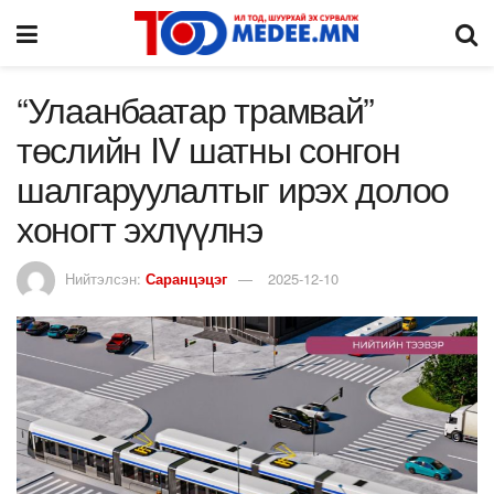
“Улаанбаатар трамвай”
төслийн IV шатны сонгон
шалгаруулалтыг ирэх долоо
хоногт эхлүүлнэ
Нийтэлсэн:
Саранцэцэг
2025-12-10