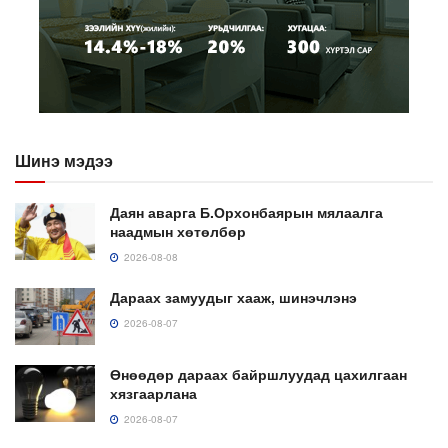
Шинэ мэдээ
Даян аварга Б.Орхонбаярын мялаалга
наадмын хөтөлбөр
2026-08-08
Дараах замуудыг хааж, шинэчлэнэ
2026-08-07
Өнөөдөр дараах байршлуудад цахилгаан
хязгаарлана
2026-08-07