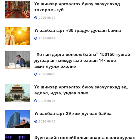
Үс шинээр үргээлгэх буюу засуулахад
тохиромжгүй
2026-08-07
Улаанбаатарт +30 градус дулаан байна
2026-08-07
“Хотын дарга сонсож байна” 150150 тусгай
дугаарыг наймдугаар сарын 14-нөөс
ажиллуулж эхэлнэ
2026-08-06
Үс шинээр үргээлгэх буюу засуулахад эд,
эдлэл, идээ, ундаа олно
2026-08-06
Улаанбаатарт 29 хэм дулаан байна
2026-08-06
Зүүн азийн волейболын аварга шалгаруулах