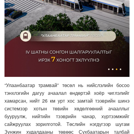
“Улаанбаатар трамвай” төсөл нь нийслэлийн босоо
тэнхлэгийн дагуу ачаалал өндөртэй хоёр чиглэлийг
хамарсан, нийт 26 км урт хос замтай тээврийн шинэ
системээр хотын төвийн хөдөлгөөний ачааллыг
бууруулж, нийтийн тээврийн чанар, хүртээмжийг
сайжруулах зорилготой. Төслийн нэгдүгээр шугам
Зунжин худалдааны төвөөс Сүхбаатарын талбай