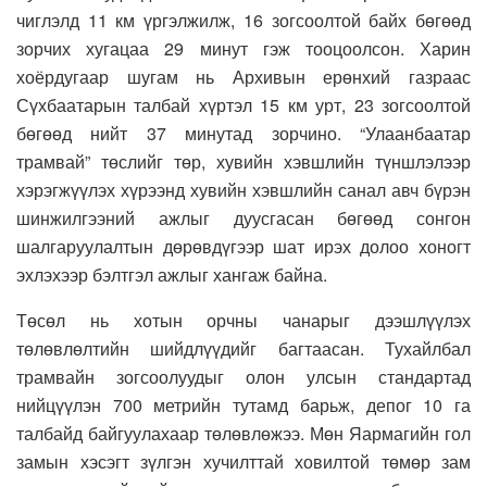
чиглэлд 11 км үргэлжилж, 16 зогсоолтой байх бөгөөд
зорчих хугацаа 29 минут гэж тооцоолсон. Харин
хоёрдугаар шугам нь Архивын ерөнхий газраас
Сүхбаатарын талбай хүртэл 15 км урт, 23 зогсоолтой
бөгөөд нийт 37 минутад зорчино. “Улаанбаатар
трамвай” төслийг төр, хувийн хэвшлийн түншлэлээр
хэрэгжүүлэх хүрээнд хувийн хэвшлийн санал авч бүрэн
шинжилгээний ажлыг дуусгасан бөгөөд сонгон
шалгаруулалтын дөрөвдүгээр шат ирэх долоо хоногт
эхлэхээр бэлтгэл ажлыг хангаж байна.
Төсөл нь хотын орчны чанарыг дээшлүүлэх
төлөвлөлтийн шийдлүүдийг багтаасан. Тухайлбал
трамвайн зогсоолуудыг олон улсын стандартад
нийцүүлэн 700 метрийн тутамд барьж, депог 10 га
талбайд байгуулахаар төлөвлөжээ. Мөн Яармагийн гол
замын хэсэгт зүлгэн хучилттай ховилтой төмөр зам