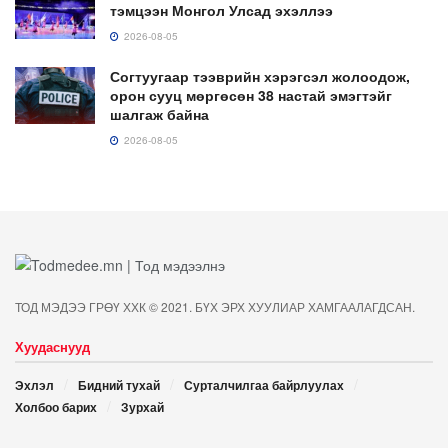
тэмцээн Монгол Улсад эхэллээ
2026-08-05
Согтуугаар тээврийн хэрэгсэл жолоодож,
орон сууц мөргөсөн 38 настай эмэгтэйг
шалгаж байна
2026-08-05
ТОД МЭДЭЭ ГРӨҮ ХХК © 2021. БҮХ ЭРХ ХУУЛИАР ХАМГААЛАГДСАН.
Хуудаснууд
Эхлэл
Бидний тухай
Сурталчилгаа байрлуулах
Холбоо барих
Зурхай