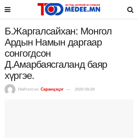
Б.Жаргалсайхан: Монгол
Ардын Намын даргаар
сонгогдсон
Д.Амарбаясгаланд баяр
хүргэе.
Нийтэлсэн:
Саранцэцэг
2025-09-29