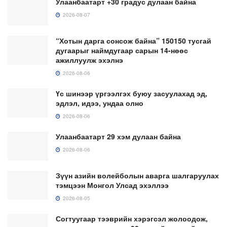
Улаанбаатарт +30 градус дулаан байна
2026-08-07
“Хотын дарга сонсож байна” 150150 тусгай
дугаарыг наймдугаар сарын 14-нөөс
ажиллуулж эхэлнэ
2026-08-06
Үс шинээр үргээлгэх буюу засуулахад эд,
эдлэл, идээ, ундаа олно
2026-08-06
Улаанбаатарт 29 хэм дулаан байна
2026-08-06
Зүүн азийн волейболын аварга шалгаруулах
тэмцээн Монгол Улсад эхэллээ
2026-08-05
Согтуугаар тээврийн хэрэгсэл жолоодож,