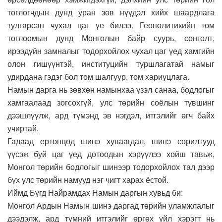
тоглогчдын дунд уран зөв нүүдэл хийх шаардлага
тулгарсан чухал цаг үе билээ. Геополитикийн том
тоглоомын дунд Монголын байр суурь, сонголт,
ирээдүйн замналыг тодорхойлох чухал цаг үед хамгийн
олон гишүүнтэй, институцийн туршлагатай намыг
удирдана гэдэг бол том шалгуур, том хариуцлага.
Намын дарга нь зөвхөн намынхаа үзэл санаа, бодлогыг
хамгаалаад зогсохгүй, улс төрийн соёлын түвшинг
дээшлүүлж, ард түмэнд эв нэгдэл, итгэлийг өгч байх
учиртай.
Гадаад ертөнцөд шинэ хуваагдал, шинэ сорилтууд
үүсэж буй цаг үед дотоодын хэрүүлээ хойш тавьж,
Монгол төрийн бодлогыг шинээр тодорхойлох тал дээр
бүх улс төрийн намууд нэг чигт харах ёстой.
Иймд Бүгд Найрамдах Намын даргын хувьд би:
Монгол Ардын Намын шинэ даргад төрийн уламжлалыг
дээдэлж, ард түмний итгэлийг өргөх үйл хэрэгт нь