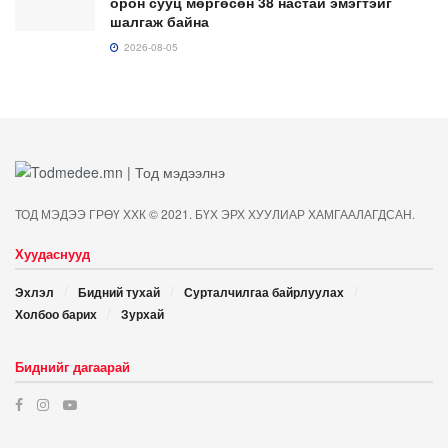
орон сууц мөргөсөн 38 настай эмэгтэйг
шалгаж байна
2026-08-05
ТОД МЭДЭЭ ГРӨҮ ХХК © 2021. БҮХ ЭРХ ХУУЛИАР ХАМГААЛАГДСАН.
Хуудаснууд
Эхлэл
Бидний тухай
Сурталчилгаа байрлуулах
Холбоо барих
Зурхай
Биднийг дагаарай