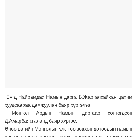
Бүгд Найрамдах Намын дарга Б.Жаргалсайхан цахим
хуудсаараа дамжуулан баяр хүргэлээ.
Монгол Ардын Намын даргаар сонгогдсон
Д.Амарбаясгаланд баяр хүргэе.
Өнөө цагийн Монголын улс төр зөвхөн дотоодын намын
өрсөлдөөнөөр хэмжигдэхгүй, дэлхийн улс төрийн гол