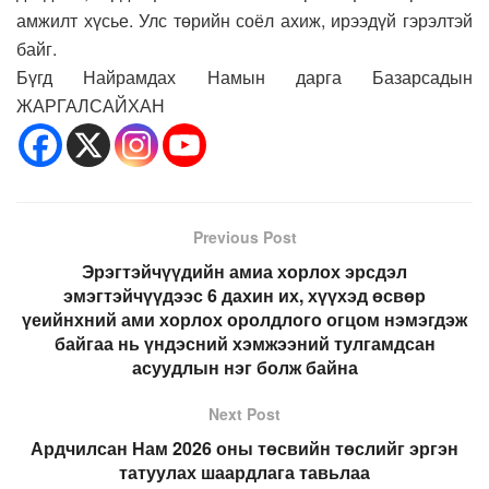
амжилт хүсье. Улс төрийн соёл ахиж, ирээдүй гэрэлтэй
байг.
Бүгд Найрамдах Намын дарга Базарсадын
ЖАРГАЛСАЙХАН
Previous Post
Эрэгтэйчүүдийн амиа хорлох эрсдэл
эмэгтэйчүүдээс 6 дахин их, хүүхэд өсвөр
үеийнхний ами хорлох оролдлого огцом нэмэгдэж
байгаа нь үндэсний хэмжээний тулгамдсан
асуудлын нэг болж байна
Next Post
Ардчилсан Нам 2026 оны төсвийн төслийг эргэн
татуулах шаардлага тавьлаа