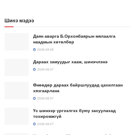
Шинэ мэдээ
Даян аварга Б.Орхонбаярын мялаалга
наадмын хөтөлбөр
2026-08-08
Дараах замуудыг хааж, шинэчлэнэ
2026-08-07
Өнөөдөр дараах байршлуудад цахилгаан
хязгаарлана
2026-08-07
Үс шинээр үргээлгэх буюу засуулахад
тохиромжгүй
2026-08-07