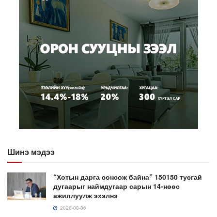
Шинэ мэдээ
“Хотын дарга сонсож байна” 150150 тусгай
дугаарыг наймдугаар сарын 14-нөөс
ажиллуулж эхэлнэ
2026-08-06