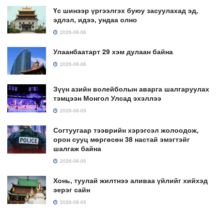
Үс шинээр үргээлгэх буюу засуулахад эд,
эдлэл, идээ, ундаа олно
2026-08-06
Улаанбаатарт 29 хэм дулаан байна
2026-08-06
Зүүн азийн волейболын аварга шалгаруулах
тэмцээн Монгол Улсад эхэллээ
2026-08-05
Согтуугаар тээврийн хэрэгсэл жолоодож,
орон сууц мөргөсөн 38 настай эмэгтэйг
шалгаж байна
2026-08-05
Хонь, туулай жилтнээ аливаа үйлийг хийхэд
эерэг сайн
2026-08-05