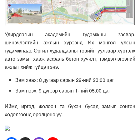
Удирдлагын академийн гудамжны засвар,
шинэчлэлтийн ажлын хүрээнд Их монгол улсын
гудамжнаас Оргил худалдааны төвийн уулзвар хүртэлх
авто замыг хааж асфальтбетон хучилт, тэмдэглэгээний
ажлыг хийж гүйцэтгэнэ.
Зам хаах: 8 дугаар сарын 29-ний 23:00 цаг
Зам нээх: 9 дүгээр сарын 1-ний 05:00 цаг
Иймд иргэд, жолооч та бүхэн бусад замыг сонгон
хөдөлгөөнд оролцоно уу.