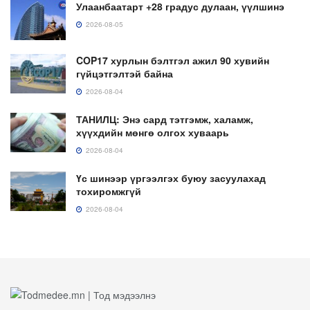
Улаанбаатарт +28 градус дулаан, үүлшинэ
2026-08-05
COP17 хурлын бэлтгэл ажил 90 хувийн
гүйцэтгэлтэй байна
2026-08-04
ТАНИЛЦ: Энэ сард тэтгэмж, халамж,
хүүхдийн мөнгө олгох хуваарь
2026-08-04
Үс шинээр үргээлгэх буюу засуулахад
тохиромжгүй
2026-08-04