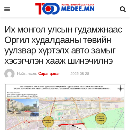
Их монгол улсын гудамжнаас
Оргил худалдааны төвийн
уулзвар хүртэлх авто замыг
хэсэгчлэн хааж шинэчилнэ
Нийтэлсэн:
Саранцэцэг
2025-08-28