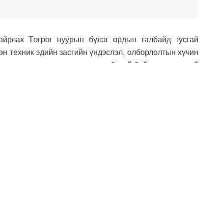
айрлах Төгрөг нуурын бүлэг ордын талбайд тусгай
н техник эдийн засгийн үндэслэл, олборлолтын хүчин
угацаанд өргөдөл гаргаж, эрх бүхий байгууллагуудтай
рөгнуурын энержи” ХХК-т олгосон хайгуулын тусгай
ийн 56.1.8-д заасныг үндэслэн хүчингүй болгож
шигт малтмал, газрын тосны газарт даалгалаа.
дугаар хавсралтад заасны дагуу Төгрөг нуурын ордыг
алын ордод хамааруулах, ордын талбайн хил заагийг
оловсруулж, 2025 оны 09 дүгээр сард багтаан Засгийн
дэс баялгийн сайд Г.Дамдиннямд мөн үүрэг болголоо.
 хэмжээтэй, гурван тэрбум тонн хүрэх хүрэн нүүрсний
атай, ашигт малтмалын томоохон ордуудын нэг юм.
нгөөр долоон удаа урьдчилсан хайгуул хийсэн байдаг.
 албан тушаалтан нь “Төгрөгнуурын энержи” ХХК-ийн
дал бий болгож, ашигт малтмалын тусгай зөвшөөрөл