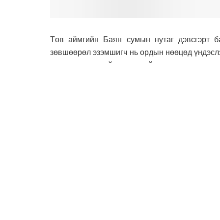
Төв аймгийн Баян сумын нутаг дэвсгэрт б
зөвшөөрөл эзэмшигч нь ордын нөөцөд үндэслэ
чадлаа тодорхойлсон хэдий ч хуульд заасан х
гэрээ байгуулаагүй хууль зөрчсөн тул “Төг
зөвшөөрлийг Ашигт малтмалын тухай хуул
шийдвэрлэхийг Ерөнхий сайд Г.Занданшатар А
Мөн УИХ-ын 2007 оны 27 дугаар тогтоолын 2 
стратегийн ач холбогдол бүхий ашигт малтм
Засгийн газраас тогтоох асуудлыг яаралтай б
газрын хуралдаанд оруулахыг Аж үйлдвэр, эр
Төгрөг нуурын бүлэг орд нь 20-30 км талбайн
нөөцтэй гэсэн урьдчилсан тооцоо судалга
Энэхүү бүлэг ордод 1951-1986 онд улсын хөрө
УИХ-ын гишүүнээр сонгогдон ажиллаж байсан
хувьцааг эзэмшиж байхдаа өөртөө давуу бай