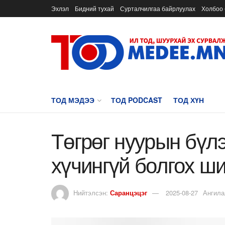
Эхлэл
Бидний тухай
Сурталчилгаа байрлуулах
Холбоо 
ТОД МЭДЭЭ
ТОД PODCAST
ТОД ХҮН
Төгрөг нуурын бүл
хүчингүй болгох ш
Нийтэлсэн:
Саранцэцэг
2025-08-27
Ангила