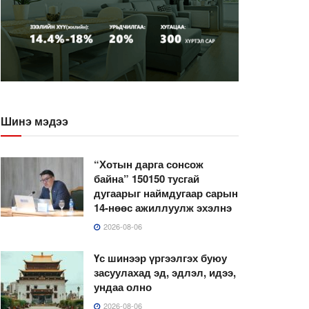
Шинэ мэдээ
“Хотын дарга сонсож
байна” 150150 тусгай
дугаарыг наймдугаар сарын
14-нөөс ажиллуулж эхэлнэ
2026-08-06
Үс шинээр үргээлгэх буюу
засуулахад эд, эдлэл, идээ,
ундаа олно
2026-08-06