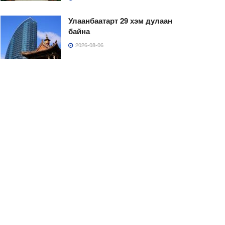
Улаанбаатарт 29 хэм дулаан
байна
2026-08-06
Зүүн азийн волейболын
аварга шалгаруулах
тэмцээн Монгол Улсад
эхэллээ
2026-08-05
Согтуугаар тээврийн
хэрэгсэл жолоодож, орон
сууц мөргөсөн 38 настай
эмэгтэйг шалгаж байна
2026-08-05
Хонь, туулай жилтнээ
аливаа үйлийг хийхэд эерэг