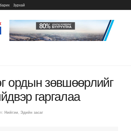
барих
Зурхай
эг ордын зөвшөөрлийг
ийдвэр гаргалаа
л:
Нийгэм
,
Эдийн засаг