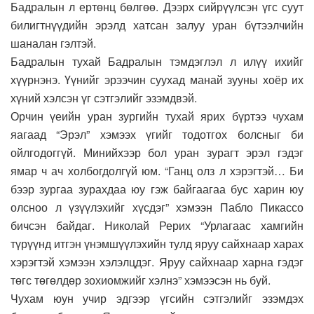
Бадралын л ертөнц бөлгөө. Дээрх сийрүүлсэн үгс суут
билигтнүүдийн эрэлд хатсан залуу уран бүтээлчийн
шаналан гэлтэй.
Бадралын тухай Бадралын тэмдэглэл л илүү ихийг
хүүрнэнэ. Үүнийг эрээчин суухад манай зууны хоёр их
хүний хэлсэн үг сэтгэлийг эзэмдвэй.
Орчин үеийн уран зургийн тухай ярих бүртээ чухам
яагаад “Эрэл” хэмээх үгийг тодотгох болсныг би
ойлгодоггүй. Минийхээр бол уран зурагт эрэл гэдэг
ямар ч ач холбогдолгүй юм. “Ганц олз л хэрэгтэй… Би
бээр зургаа зурахдаа юу гэж байгаагаа бус харин юу
олсноо л үзүүлэхийг хүсдэг” хэмээн Пабло Пикассо
бичсэн байдаг. Николай Рерих “Урлагаас хамгийн
түрүүнд итгэн үнэмшүүлэхийн тулд яруу сайхнаар харах
хэрэгтэй хэмээн хэлэлцдэг. Яруу сайхнаар харна гэдэг
төгс төгөлдөр зохиомжийг хэлнэ” хэмээсэн нь буй.
Чухам юун учир эдгээр үгсийн сэтгэлийг эзэмдэх