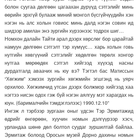
болон суугаа дөлгөөн цагаахан дүрүүд сэтгэлийг минь
өөрийн эрхгүй булааж миний монгол бүсгүйчүүдийн хэн
нэгэн нь алс холын говиос минь далд нэгэн совин ид
шидээр амилан энэ зургийн хүрээнээс тодрох шиг…
Номхон далайн Тайти арал дээрх хөрслөг бор царайтай
намуун дөлгөөн сэтгэлт тэр хүмүүс… харь холын говь
нутгийн хөвгүүний сэтгэлийг хөдөлгөн төрөлх хонгор
нутгаа мөрөөдөх сэтгэл хийгээд хүүхэд насны
дурдатгалд аваачих нь юу вэ? Тэгтэл бас Матиссын
“Хөгжим” хэмээх зургийн хөгжмийн эгшгэнд нь уярч
орхилоо. Хөгжимчид утсан дээрх болжмор хийгээд хаа
нэгтээ нисэн одох гэж буй нэгэн аялгуу мэт харагдах нь
юун. (барималчийн тэмдэглэлээс) 1990.12.10”
Ингэж л тэрбээр зургаан оныг үдсэн Тэр Эрмитажид
өдрийг өнгөрөөн, хуучин номын дэлгүүрээр хэсч,
урландаа шөнө дөл болтол суудаг зуршилтай байлаа.
Эрмитаж болоод Оросын музей Дорно дахины номын