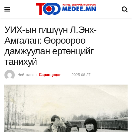
УИХ-ын гишүүн Л.Энх-
Амгалан: Өөрөөрөө
дамжуулан ертөнцийг
танихуй
Нийтэлсэн:
Саранцэцэг
2025-08-27