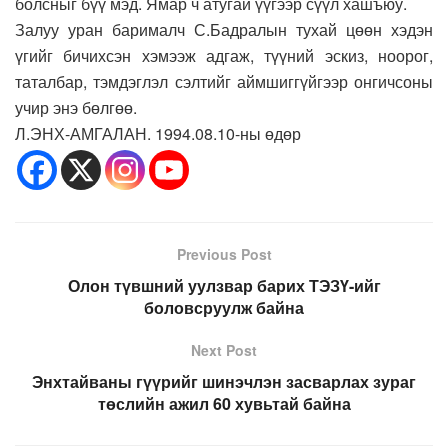
болсныг бүү мэд. Ямар ч атугай үүгээр сүүл хашъюу.
Залуу уран барималч С.Бадралын тухай цөөн хэдэн
үгийг бичихсэн хэмээж адгаж, түүний эскиз, ноорог,
таталбар, тэмдэглэл сэлтийг аймшиггүйгээр онгичсоны
учир энэ бөлгөө.
Л.ЭНХ-АМГАЛАН. 1994.08.10-ны өдөр
Previous Post
Олон түвшний уулзвар барих ТЭЗҮ-ийг
боловсруулж байна
Next Post
Энхтайваны гүүрийг шинэчлэн засварлах зураг
төслийн ажил 60 хувьтай байна