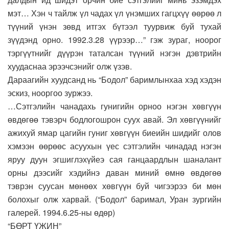
мэт… Хэн ч тайлж үл чадах үл үнэмших гагцхүү өөрөө л
түүний үнэн зөвд итгэх бүтээл туурвиж буй тухай
зүүдэнд орно. 1992.3.28 үүрээр…” гэж зураг, ноорог
тэргүүтнийг дүүрэн таталсан түүний нэгэн дэвтрийн
хуудаснаа эрээчсэнийг олж үзэв.
Дараагийн хуудсанд нь “Бодол” баримлынхаа хэд хэдэн
эскиз, нооргоо зуржээ.
…Сэтгэлийн чанадахь гунигийн орноо нэгэн хөвгүүн
өвдөгөө тэвэрч бодлогошрон суух авай. Эл хөвгүүнийг
ажихуй ямар цагийн гуниг хөвгүүн биеийн шидийг олов
хэмээн өөрөөс асуухын үес сэтгэлийн чинадад нэгэн
яруу дуун эгшиглэхүйеэ сая ганцаардлын шаналант
орны дээсийг хэдийнэ даван миний өмнө өвдөгөө
тэврэн суусан мөнөөх хөвгүүн буй чигээрээ би мөн
болохыг олж харвай. (“Бодол” баримал, Уран зургийн
галерей. 1994.6.25-ны өдөр)
“БӨРТ ҮЖИН”