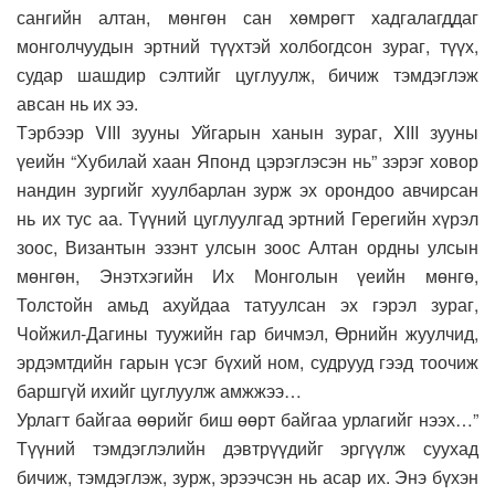
сангийн алтан, мөнгөн сан хөмрөгт хадгалагддаг
монголчуудын эртний түүхтэй холбогдсон зураг, түүх,
судар шашдир сэлтийг цуглуулж, бичиж тэмдэглэж
авсан нь их ээ.
Тэрбээр VIII зууны Уйгарын ханын зураг, XIII зууны
үеийн “Хубилай хаан Японд цэрэглэсэн нь” зэрэг ховор
нандин зургийг хуулбарлан зурж эх орондоо авчирсан
нь их тус аа. Түүний цуглуулгад эртний Герегийн хүрэл
зоос, Византын эзэнт улсын зоос Алтан ордны улсын
мөнгөн, Энэтхэгийн Их Монголын үеийн мөнгө,
Толстойн амьд ахуйдаа татуулсан эх гэрэл зураг,
Чойжил-Дагины туужийн гар бичмэл, Өрнийн жуулчид,
эрдэмтдийн гарын үсэг бүхий ном, судрууд гээд тоочиж
баршгүй ихийг цуглуулж амжжээ…
Урлагт байгаа өөрийг биш өөрт байгаа урлагийг нээх…”
Түүний тэмдэглэлийн дэвтрүүдийг эргүүлж суухад
бичиж, тэмдэглэж, зурж, эрээчсэн нь асар их. Энэ бүхэн