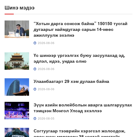
Шинэ мэдээ
“Хотын дарга сонсож байна” 150150 тусгай
дугаарыг наймдугаар сарын 14-нөөс
ажиллуулж эхэлнэ
2026-08-06
Үс шинээр үргээлгэх буюу засуулахад эд,
эдлэл, идээ, ундаа олно
2026-08-06
Улаанбаатарт 29 хэм дулаан байна
2026-08-06
Зүүн азийн волейболын аварга шалгаруулах
тэмцээн Монгол Улсад эхэллээ
2026-08-05
Согтуугаар тээврийн хэрэгсэл жолоодож,
орон сууц мөргөсөн 38 настай эмэгтэйг