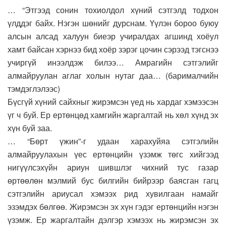
… “Этгээд сонин тохиолдол хүний сэтгэлд тодхон
үлддэг байх. Нэгэн шөнийг дурснам. Үүлэн бороо буюу
алсын алсад халуун биеэр учиралдах агшинд хоёул
хамт байсан хэрнээ бид хоёр зэрэг цочин сэрээд тэгснээ
учиргүй инээлдэж билээ… Амрагийн сэтгэлийг
алмайруулан аглаг холын нутаг даа… (барималчийн
тэмдэглэлээс)
Бүсгүй хүний сайхныг жирэмсэн үед нь хардаг хэмээсэн
үг ч буй. Ер ертөнцөд хамгийн жаргалтай нь хөл хүнд эх
хүн буй заа.
… “Бөрт үжин”-г удаан харахуйяа сэтгэлийн
алмайруулахын үес ертөнцийн үзэмж төгс хийгээд
нигүүлсэхүйн ариун шившлэг чихний тус газар
өртөөлөн мэлмий бус билгийн бийрээр баясган гагц
сэтгэлийн ариусал хэмээх рид хувилгаан намайг
эзэмдэх бөлгөө. Жирэмсэн эх хүн гэдэг ертөнцийн нэгэн
үзэмж. Ер жаргалтайн дэлгэр хэмээх нь жирэмсэн эх