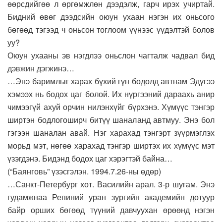
өөрсдийгөө л өргөмжлөн дээдэлж, гарч ирэх учиртай.
Бидний өвөг дээдсийн оюун ухаан нэгэн их оньсого
бөгөөд тэгээд ч оньсон тоглоом үүнээс үүдэлтэй болов
уу?
Оюун ухааны эв нэгдлээ оньслон чагталж чадвал бид
дэвжин дэгжинэ…
…Энэ баримлыг харах бүхий гүн бодолд автнам Эдүгээ
хэмээх нь бодох цаг болой. Их нүргээний дараахь анир
чимээгүй ахуй орчин нилэнхүйг бүрхэнэ. Хүмүүс тэнгэр
ширтэн бодлогоширч битүү шаналанд автмуу. Энэ бол
гэгээн шаналан авай. Нэг харахад тэнгэрт зүүрмэглэх
морьд мэт, нөгөө харахад тэнгэр ширтэх их хүмүүс мэт
үзэгдэнэ. Бидэнд бодох цаг хэрэгтэй байна…
(“Баянговь” үзэсгэлэн. 1994.7.26-ны өдөр)
…Санкт-Петербург хот. Василийн арал. 3-р шугам. Энэ
гудамжнаа Репиний уран зургийн академийн дотуур
байр орших бөгөөд түүний давчуухан өрөөнд нэгэн