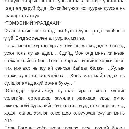
хөвгүүн хаврын ногоог зургаантаа дэлгэрч, зургаантаа
гандтал даруй будаг бэхсийн үнэрт согтууран суусан нь
шадархан ажгуу.
“ТЭМЭЭНИЙ УРАЛДААН”
“Харь холын энэ хотод юм бүхэн дүнсгэр цог золбоо ч
үгүй. Бүгд эс хөдлөн алгуурлах мэт ээ.
Нева мөрөн хүртэл урсаж буй нь үл мэдэгдэх бөгөөд
усан толь лугаа адил… Өдийд Монголд минь хичнээн
сайхан байгаа бол! Голын харгиа булгийн хоржигноон
чих мялаах нь юутай сайхан байдаг билээ. …Уулын
салхи хүнгэнэн хөөмийлөх… Хонь мал майлалдах нь
сүлдлэг амьд ахуй орчин буюу…”
“Өнөөдөр эрмитажид нутгаас ирсэн хоёр хүнийг
урлагийн ертөнцөөр замчлан явахдаа урьд өмнө
ажиглаагүй зураачийн бүтээлээс нуугдан хоцорсон хэд
хэдэн санаа хэллэг олсондоо олзуурхан суугаа минь
энэ.
Поль Гогены хоёр зураг нүднээ тусч, түүний бодол