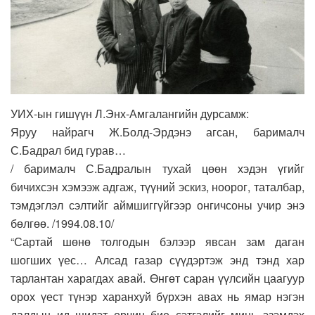
УИХ-ын гишүүн Л.Энх-Амгалангийн дурсамж:
Яруу найрагч Ж.Болд-Эрдэнэ агсан, барималч
С.Бадрал бид гурав…
/ барималч С.Бадралын тухай цөөн хэдэн үгийг
бичихсэн хэмээж адгаж, түүний эскиз, ноорог, таталбар,
тэмдэглэл сэлтийг аймшиггүйгээр онгичсоны учир энэ
бөлгөө. /1994.08.10/
“Сартай шөнө толгодын бэлээр явсан зам даган
шогших үес… Алсад газар сүүдэртэж энд тэнд хар
тарлантан харагдах авай. Өнгөт саран үүлсийн цаагуур
орох үест түнэр харанхуй бүрхэн авах нь ямар нэгэн
далдын ид шидэт орчин бие сэтгэлийг минь эзэмдэх