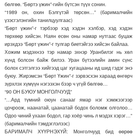
бөлгөө. “Бөртэ үжин”-гийн бүтсэн түүх сонин.
“1989 он, охин Бэлгүтэй төрсөн…” (барималчийн
үзэсгэлэнгийн танилцуулгаас)
“Бөрт үжин”-г тэрбээр хэд хэдэн хэлбэр, хэд хэдэн
төрхөөр хийсэн. Наян есөн оны намар нутгаас буцаж
ирэхдээ “Бөрт үжин”-г тулгар биетэйгээ хийсэн байлаа.
Хожим мэдэхнээ тэр намар эхнэр Уранбилэг нь хөл
хүнд болсон байж билээ. Уран бүтээлийн амин сүнс
болох сэтгэлгээ хийгээд цаг хугацааны ид шид гэдэг энэ
буюу. Жирэмсэн “Бөрт Үжин”-г зэрвэсхэн хараад өнгөрч
зүрхлэх хүмүүн нэгээхэн бээр ч үгүй бөлгөө…
“90 ОН БУЮУ МОНГОЛЧУУД”
“…Ард түмний оюун санааг ямар нэг хэмжээгээр
цочроож, наанатай, цаанатай бодох боломж олголоо…
Одоо чиний ухаан бодол, гар хоёр чинь л мэдэх хэрэг…”
(барималчийн тэмдэглэлээс)
БАРИМАЛЧ ХҮҮРНЭХҮЙ: Монголчууд бид өөрөө