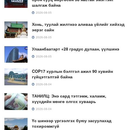
шалгаж байна
2026-08-05
Хонь, туулай жилтнээ аливаа үйлийг хийхэд
эерэг сайн
2026-08-05
Улаанбаатарт +28 градус дулаан, үүлшинэ
2026-08-05
COP17 хурлын бэлтгэл ажил 90 хувийн
гүйцэтгэлтэй байна
2026-08-04
ТАНИЛЦ: Энэ сард тэтгэмж, халамж,
хүүхдийн мөнгө олгох хуваарь
2026-08-04
Үс шинээр үргээлгэх буюу засуулахад
тохиромжгүй