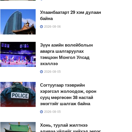
Улаанбаатарт 29 хэм дулаан
байна
2026-08-06
Зүүн азийн волейболын
аварга шалгаруулах
тэмцээн Монгол Улсад
эхэллээ
2026-08-05
Согтуугаар тээврийн
хэрэгсэл жолоодож, орон
сууц мөргөсөн 38 настай
эмэгтэйг шалгаж байна
2026-08-05
Хонь, туулай жилтнээ
аливаа үйлийг хийхэд эерэг