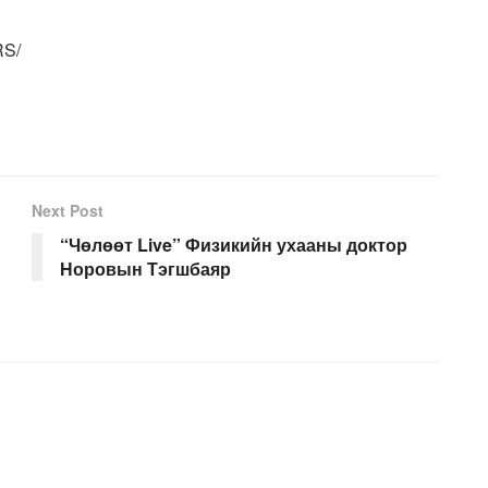
RS/
Next Post
“Чөлөөт Live” Физикийн ухааны доктор
Норовын Тэгшбаяр