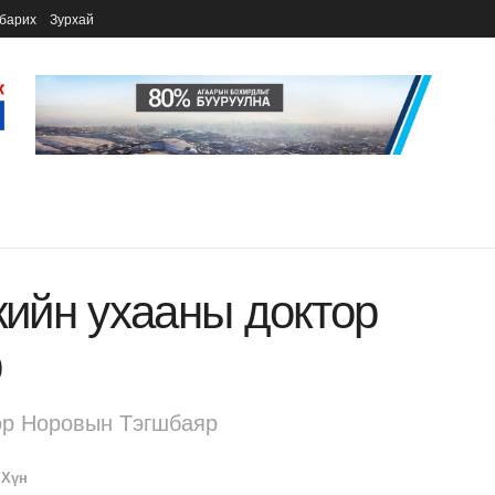
барих
Зурхай
кийн ухааны доктор
р
тор Норовын Тэгшбаяр
 Хүн