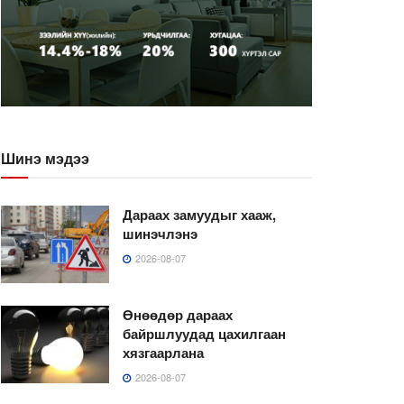
Шинэ мэдээ
Дараах замуудыг хааж,
шинэчлэнэ
2026-08-07
Өнөөдөр дараах
байршлуудад цахилгаан
хязгаарлана
2026-08-07