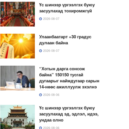
Үс шинээр үргээлгэх буюу
засуулахад тохиромжгүй
2026-08-07
Улаанбаатарт +30 градус
дулаан байна
2026-08-07
“Хотын дарга сонсож
байна” 150150 тусгай
дугаарыг наймдугаар сарын
14-нөөс ажиллуулж эхэлнэ
2026-08-06
Үс шинээр үргээлгэх буюу
засуулахад эд, эдлэл, идээ,
ундаа олно
2026-08-06