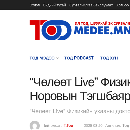
Эхлэл
Бидний тухай
Сурталчилгаа байрлуулах
Холбоо 
ТОД МЭДЭЭ
ТОД PODCAST
ТОД ХҮН
“Чөлөөт Live” Физи
Норовын Тэгшбая
"Чөлөөт Live" Физикийн ухааны док
Нийтэлсэн:
Г.Гоо
2025-08-20
Ангилал:
Тод