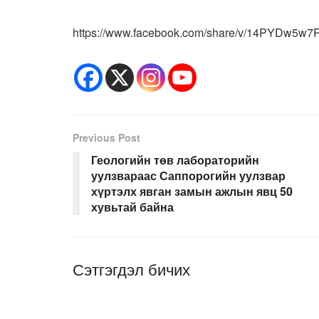
https://www.facebook.com/share/v/14PYDw5w7
Previous Post
Геологийн төв лабораторийн
уулзвараас Саппорогийн уулзвар
хүртэлх явган замын ажлын явц 50
хувьтай байна
Сэтгэгдэл бичих