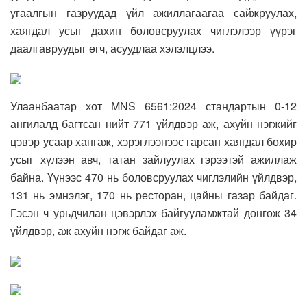
угаалгын газруудад үйл ажиллагаагаа сайжруулах,
хаягдал усыг дахин боловсруулах чиглэлээр үүрэг
даалгавруудыг өгч, асуудлаа хэлэлцлээ.
Улаанбаатар хот MNS 6561:2024 стандартын 0-12
ангилалд багтсан нийт 771 үйлдвэр аж, ахуйн нэгжийг
цэвэр усаар хангаж, хэрэглээнээс гарсан хаягдал бохир
усыг хүлээн авч, татан зайлуулах гэрээтэй ажиллаж
байна. Үүнээс 470 нь боловсруулах чиглэлийн үйлдвэр,
131 нь эмнэлэг, 170 нь ресторан, цайны газар байдаг.
Гэсэн ч урьдчилан цэвэрлэх байгууламжтай дөнгөж 34
үйлдвэр, аж ахуйн нэгж байдаг аж.