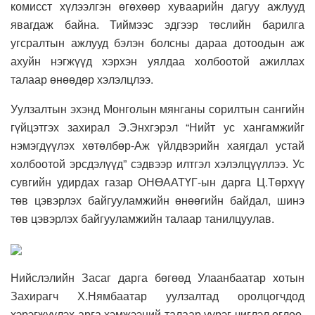
комисст хүлээлгэн өгөхөөр хуваарийн дагуу ажлууд
явагдаж байна. Тиймээс эдгээр төслийн барилга
угсралтын ажлууд бэлэн болсны дараа дотоодын аж
ахуйн нэгжүүд хэрхэн уялдаа холбоотой ажиллах
талаар өнөөдөр хэлэлцлээ.
Уулзалтын эхэнд Монголын мянганы сорилтын сангийн
гүйцэтгэх захирал Э.Энхгэрэл “Нийт ус хангамжийг
нэмэгдүүлэх хөтөлбөр-Аж үйлдвэрийн хаягдал устай
холбоотой эрсдэлүүд” сэдвээр илтгэл хэлэлцүүллээ. Ус
сувгийн удирдах газар ОНӨААТҮГ-ын дарга Ц.Төрхүү
төв цэвэрлэх байгууламжийн өнөөгийн байдал, шинэ
төв цэвэрлэх байгууламжийн талаар танилцуулав.
Нийслэлийн Засаг дарга бөгөөд Улаанбаатар хотын
Захирагч Х.Нямбаатар уулзалтад оролцогчдод
хэрэгжүүлэх арга хэмжээний талаар үүрэг чиглэл өглөө.