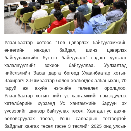
Улаанбаатар хотоос “Төв цэвэрлэх байгууламжийн
өнөөгийн нөхцөл байдал, шинэ цэвэрлэх
байгууламжийн бүтээн байгуулалт” сэдэвт уулзалт
хэлэлцүүлгийг зохион байгууллаа. Уулзалтад
нийслэлийн Засаг дарга бөгөөд Улаанбаатар хотын
Захирагч Х.Нямбаатар болон холбогдох албаныхан, 70
гаруй аж ахуйн нэгжийн төлөөлөл оролцлоо.
Улаанбаатар хотын нийт ус хангамжийг нэмэгдүүлэх
хөтөлбөрийн хүрээнд Ус хангамжийн баруун эх
үүсвэрийг шинээр байгуулах төсөл, Хаягдал ус дахин
боловсруулах төсөл, Усны салбарын тогтвортой
байдлыг хангах төсөл гэсэн 3 төслийг 2025 онд улсын