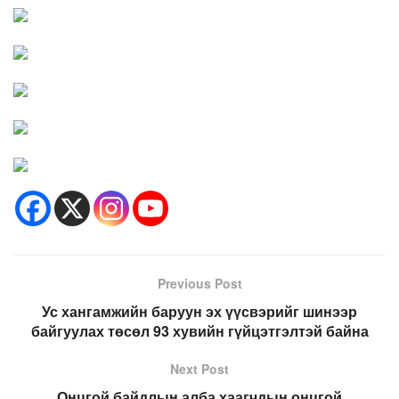
Previous Post
Ус хангамжийн баруун эх үүсвэрийг шинээр
байгуулах төсөл 93 хувийн гүйцэтгэлтэй байна
Next Post
Онцгой байдлын алба хаагчдын онцгой