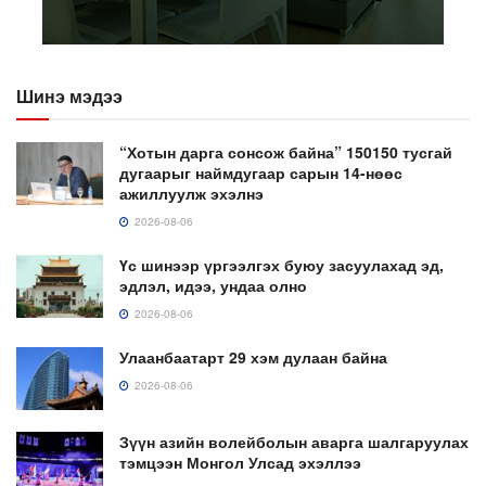
Шинэ мэдээ
“Хотын дарга сонсож байна” 150150 тусгай
дугаарыг наймдугаар сарын 14-нөөс
ажиллуулж эхэлнэ
2026-08-06
Үс шинээр үргээлгэх буюу засуулахад эд,
эдлэл, идээ, ундаа олно
2026-08-06
Улаанбаатарт 29 хэм дулаан байна
2026-08-06
Зүүн азийн волейболын аварга шалгаруулах
тэмцээн Монгол Улсад эхэллээ