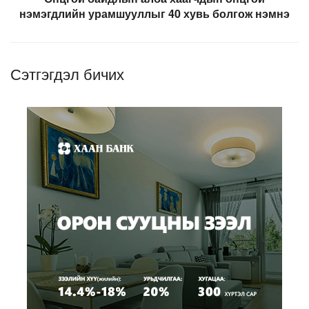
нэмэгдлийн урамшууллыг 40 хувь болгож нэмнэ
Сэтгэгдэл бичих