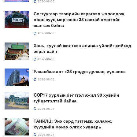
2026-08-05
Согтуугаар тээврийн хэрэгсэл жолоодож,
орон сууц мөргөсөн 38 настай эмэгтэйг
шалгаж байна
2026-08-05
Хонь, туулай жилтнээ аливаа үйлийг хийхэд
эерэг сайн
2026-08-05
Улаанбаатарт +28 градус дулаан, үүлшинэ
2026-08-05
COP17 хурлын бэлтгэл ажил 90 хувийн
гүйцэтгэлтэй байна
2026-08-04
ТАНИЛЦ: Энэ сард тэтгэмж, халамж,
хүүхдийн мөнгө олгох хуваарь
2026-08-04