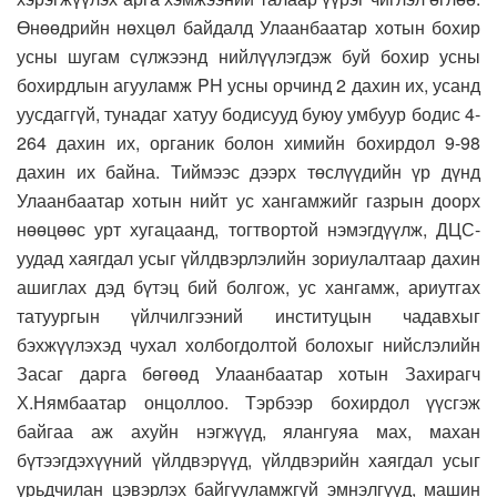
Өнөөдрийн нөхцөл байдалд Улаанбаатар хотын бохир
усны шугам сүлжээнд нийлүүлэгдэж буй бохир усны
бохирдлын агууламж PH усны орчинд 2 дахин их, усанд
уусдаггүй, тунадаг хатуу бодисууд буюу умбуур бодис 4-
264 дахин их, органик болон химийн бохирдол 9-98
дахин их байна. Тиймээс дээрх төслүүдийн үр дүнд
Улаанбаатар хотын нийт ус хангамжийг газрын доорх
нөөцөөс урт хугацаанд, тогтвортой нэмэгдүүлж, ДЦС-
уудад хаягдал усыг үйлдвэрлэлийн зориулалтаар дахин
ашиглах дэд бүтэц бий болгож, ус хангамж, ариутгах
татуургын үйлчилгээний институцын чадавхыг
бэхжүүлэхэд чухал холбогдолтой болохыг нийслэлийн
Засаг дарга бөгөөд Улаанбаатар хотын Захирагч
Х.Нямбаатар онцоллоо. Тэрбээр бохирдол үүсгэж
байгаа аж ахуйн нэгжүүд, ялангуяа мах, махан
бүтээгдэхүүний үйлдвэрүүд, үйлдвэрийн хаягдал усыг
урьдчилан цэвэрлэх байгууламжгүй эмнэлгүүд, машин