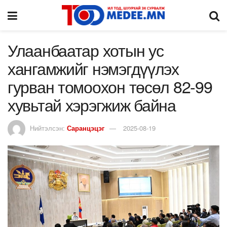
Улаанбаатар хотын ус
хангамжийг нэмэгдүүлэх
гурван томоохон төсөл 82-99
хувьтай хэрэгжиж байна
Нийтэлсэн:
Саранцэцэг
2025-08-19