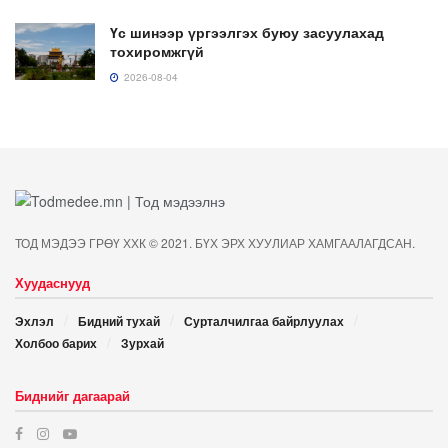
Үс шинээр үргээлгэх буюу засуулахад
тохиромжгүй
2026-08-04
ТОД МЭДЭЭ ГРӨҮ ХХК © 2021. БҮХ ЭРХ ХУУЛИАР ХАМГААЛАГДСАН.
Хуудаснууд
Эхлэл
Бидний тухай
Сурталчилгаа байрлуулах
Холбоо барих
Зурхай
Биднийг дагаарай