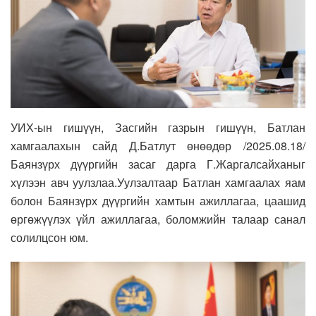
УИХ-ын гишүүн, Засгийн газрын гишүүн, Батлан
хамгаалахын сайд Д.Батлут өнөөдөр /2025.08.18/
Баянзүрх дүүргийн засаг дарга Г.Жаргалсайханыг
хүлээн авч уулзлаа.Уулзалтаар Батлан хамгаалах яам
болон Баянзүрх дүүргийн хамтын ажиллагаа, цаашид
өргөжүүлэх үйл ажиллагаа, боломжийн талаар санал
солилцсон юм.