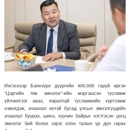
Ингэснээр Баянзүрх дүүргийн 400,000 гаруй иргэн
“Цэргийн төв эмнэлэг”-ийн мэргэшсэн тусламж
үйлчилгээг авах, яаралтай тусламжийн хүртээмж
нэмэгдэж, ачаалал ихтэй бусад улсын эмнэлгүүдийн
ачаалал буурах, шинэ, хуучин байрыг нэгтгэсэн цогц
эмнэлэг бий болох зэрэг олон талын үр дүн гарах