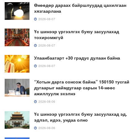
Өнөөдөр дараах байршлуудад цахилгаан
хязгаарлана
2026-08-07
Үс шинээр үргээлгэх буюу засуулахад
тохиромжгүй
2026-08-07
Улаанбаатарт +30 градус дулаан байна
2026-08-07
“Хотын дарга сонсож байна” 150150 тусгай
дугаарыг наймдугаар сарын 14-нөөс
ажиллуулж эхэлнэ
2026-08-06
Үс шинээр үргээлгэх буюу засуулахад эд,
эдлэл, идээ, ундаа олно
2026-08-06