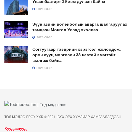
Улаанбаатарт 29 хэм дулаан байна
2026-08-06
Зүүн азийн волейболын аварга шалгаруулах
тэмцээн Монгол Улсад эхэллээ
2026-08-05
Согтуугаар тээврийн хэрэгсэл жолоодож,
орон сууц мөргөсөн 38 настай эмэгтэйг
шалгаж байна
2026-08-05
ТОД МЭДЭЭ ГРӨҮ ХХК © 2021. БҮХ ЭРХ ХУУЛИАР ХАМГААЛАГДСАН.
Хуудаснууд