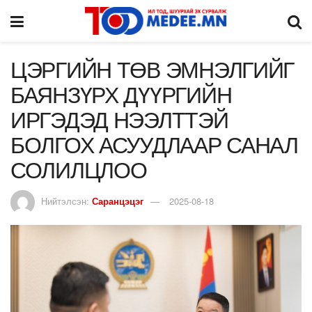
ЦЭРГИЙН ТӨВ ЭМНЭЛГИЙГ
БАЯНЗҮРХ ДҮҮРГИЙН
ИРГЭДЭД НЭЭЛТТЭЙ
БОЛГОХ АСУУДЛААР САНАЛ
СОЛИЛЦЛОО
Нийтэлсэн:
Саранцэцэг
2025-08-18