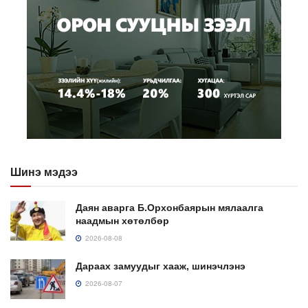
Шинэ мэдээ
Даян аварга Б.Орхонбаярын мялаалга
наадмын хөтөлбөр
2026-08-08
Дараах замуудыг хааж, шинэчлэнэ
2026-08-07