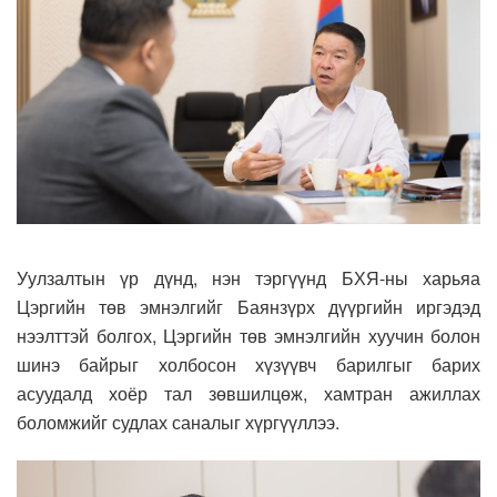
Уулзалтын үр дүнд, нэн тэргүүнд БХЯ-ны харьяа
Цэргийн төв эмнэлгийг Баянзүрх дүүргийн иргэдэд
нээлттэй болгох, Цэргийн төв эмнэлгийн хуучин болон
шинэ байрыг холбосон хүзүүвч барилгыг барих
асуудалд хоёр тал зөвшилцөж, хамтран ажиллах
боломжийг судлах саналыг хүргүүллээ.