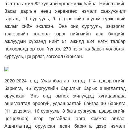
бэлтгэл ажил 82 хувьтай үргэлжилж байна. Нийслэлийн
Засаг даргын нөөц хөрөнгөөс нэмэлт санхүүжилт
гаргаж, 11 сургууль, 9 цэцэрлэгийн шугам сүлжээний
ажлыг хийж эхэлсэн. Энэ онд сургууль, цэцэрлэг,
тэдгээрийн зогсоол зэрэг нийгмийн дэд бүтцийн
ажлуудын хүрээнд нийт 51 ажилд 624 нэгж талбар
нөлөөлөлд өртсөн. Үүнээс 273 нэгж талбарыг чөлөөлж,
сургууль, цэцэрлэг, зогсоол барьсан.
2020-2024 онд Улаанбаатар хотод 114 цэцэрлэгийн
барилга, 45 сургуулийн барилгыг барьж ашиглалтад
оруулсан. Энэ онд өмнөх жилүүдэд хугацаандаа
ашиглалтад ороогүй, удаашралтай байгаа 30 барилга
(11 цэцэрлэг, 16 сургууль, 3 бага сургууль, цэцэрлэгийн
цогцолбор) дээр тусгайлан арга хэмжээ авлаа.
Ашиглалтад оруулсан есөн барилга дээр нэмэлт