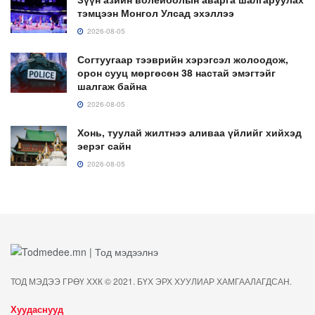
тэмцээн Монгол Улсад эхэллээ
2026-08-05
Согтуугаар тээврийн хэрэгсэл жолоодож,
орон сууц мөргөсөн 38 настай эмэгтэйг
шалгаж байна
2026-08-05
Хонь, туулай жилтнээ аливаа үйлийг хийхэд
эерэг сайн
2026-08-05
ТОД МЭДЭЭ ГРӨҮ ХХК © 2021. БҮХ ЭРХ ХУУЛИАР ХАМГААЛАГДСАН.
Хуудаснууд