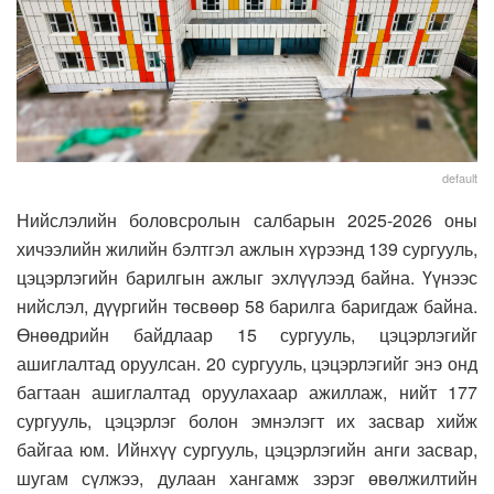
default
Нийслэлийн боловсролын салбарын 2025-2026 оны
хичээлийн жилийн бэлтгэл ажлын хүрээнд 139 сургууль,
цэцэрлэгийн барилгын ажлыг эхлүүлээд байна. Үүнээс
нийслэл, дүүргийн төсвөөр 58 барилга баригдаж байна.
Өнөөдрийн байдлаар 15 сургууль, цэцэрлэгийг
ашиглалтад оруулсан. 20 сургууль, цэцэрлэгийг энэ онд
багтаан ашиглалтад оруулахаар ажиллаж, нийт 177
сургууль, цэцэрлэг болон эмнэлэгт их засвар хийж
байгаа юм. Ийнхүү сургууль, цэцэрлэгийн анги засвар,
шугам сүлжээ, дулаан хангамж зэрэг өвөлжилтийн