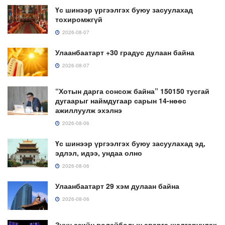
Үс шинээр үргээлгэх буюу засуулахад
тохиромжгүй
2026-08-07
Улаанбаатарт +30 градус дулаан байна
2026-08-07
“Хотын дарга сонсож байна” 150150 тусгай
дугаарыг наймдугаар сарын 14-нөөс
ажиллуулж эхэлнэ
2026-08-06
Үс шинээр үргээлгэх буюу засуулахад эд,
эдлэл, идээ, ундаа олно
2026-08-06
Улаанбаатарт 29 хэм дулаан байна
2026-08-06
Зүүн азийн волейболын аварга шалгаруулах