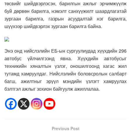
төсвийг шийдвэрлэсэн, барилгын ажлыг эрчимжүүлж
буй дөрвөн барилга, нэмэлт санхүүжилт шаардлагатай
зургаан барилга, газрын асуудалтай нэг барилга,
шүүхээр шийдвэрлэх зургаан барилга байна.
Энэ онд нийслэлийн ЕБ-ын сургуулиудад хүүхдийн 296
автобус үйлчилгээнд явна. Хүүхдийн автобусыг
техникийн хяналтын үзлэг, оношилгоонд хагас жил
тутамд хамруулдаг. Нийслэлийн боловсролын салбарт
багш, ажилтныг эрүүл мэндийн үзлэгт хамруулах
бэлтгэл ажлыг зохион байгуулж ажиллалаа.
Previous Post