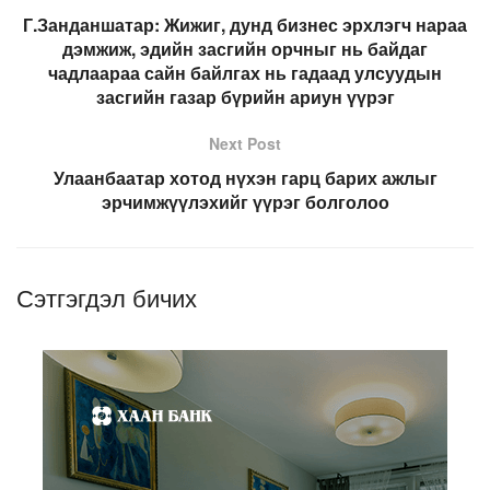
Г.Занданшатар: Жижиг, дунд бизнес эрхлэгч нараа
дэмжиж, эдийн засгийн орчныг нь байдаг
чадлаараа сайн байлгах нь гадаад улсуудын
засгийн газар бүрийн ариун үүрэг
Next Post
Улаанбаатар хотод нүхэн гарц барих ажлыг
эрчимжүүлэхийг үүрэг болголоо
Сэтгэгдэл бичих