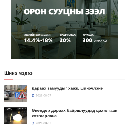
Шинэ мэдээ
Дараах замуудыг хааж, шинэчлэнэ
2026-08-07
Өнөөдөр дараах байршлуудад цахилгаан
хязгаарлана
2026-08-07