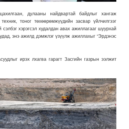
 цахилгаан, дулааны найдвартай байдлыг хангаж
техник, тоног төхөөрөмжүүдийн засвар үйлчилгээг
й сэлбэг хэрэгсэл худалдан авах ажиллагааг шуурхай
уудад, энэ ажилд дэмжлэг үзүүлж ажиллахыг “Эрдэнэс
суудлыг ирэх лхагва гарагт Засгийн газрын ээлжит