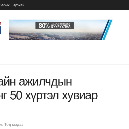
барих
Зурхай
хайн ажилчдын
нг 50 хүртэл хувиар
л:
Тод мэдээ