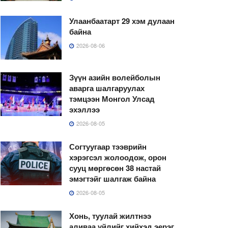
Улаанбаатарт 29 хэм дулаан
байна
2026-08-06
Зүүн азийн волейболын
аварга шалгаруулах
тэмцээн Монгол Улсад
эхэллээ
2026-08-05
Согтуугаар тээврийн
хэрэгсэл жолоодож, орон
сууц мөргөсөн 38 настай
эмэгтэйг шалгаж байна
2026-08-05
Хонь, туулай жилтнээ
аливаа үйлийг хийхэд эерэг