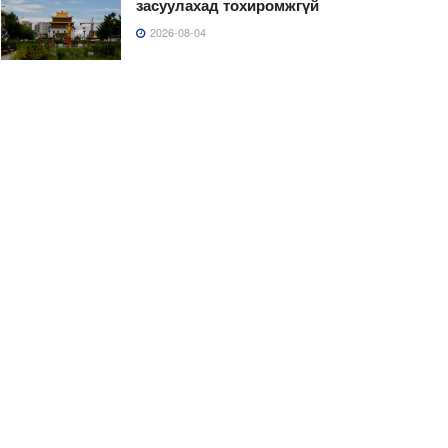
засуулахад тохиромжгүй
2026-08-04