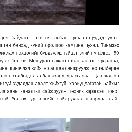
цөл байдлыг сонсож, албан тушаалтнуудад үүрэг
гштай байхад хүний оролцоо хамгийн чухал. Тиймээс
иллах нөхцөлийг бүрдүүлж, гүйцэтгэлийн үнэлгээг 50
үүрэг болгов. Мөн уулын ажлын төлөвлөгөөг судалгаа,
кийн шинэчлэл хийх, үр ашгаа сайжруулж, өр төлбөрөө
болон холбогдох албаныханд даалгалаа. Цаашид өр
шиггүй худалдан авалт хийхгүй, хариуцлагатай байхыг
лагааны хяналтыг сайжруулж, техник хэрэгсэл, тоног
ттай болгох, үр ашгийг сайжруулах шаардлагатайг