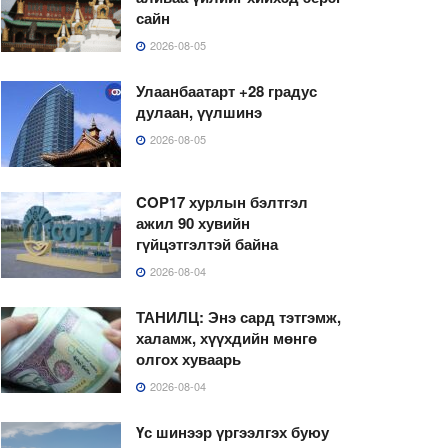
сайн
2026-08-05
Улаанбаатарт +28 градус
дулаан, үүлшинэ
2026-08-05
COP17 хурлын бэлтгэл
ажил 90 хувийн
гүйцэтгэлтэй байна
2026-08-04
ТАНИЛЦ: Энэ сард тэтгэмж,
халамж, хүүхдийн мөнгө
олгох хуваарь
2026-08-04
Үс шинээр үргээлгэх буюу