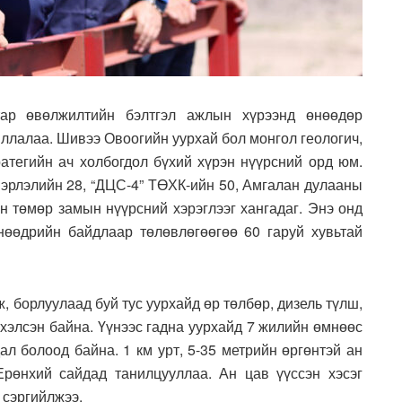
ар өвөлжилтийн бэлтгэл ажлын хүрээнд өнөөдөр
иллалаа. Шивээ Овоогийн уурхай бол монгол геологич,
атегийн ач холбогдол бүхий хүрэн нүүрсний орд юм.
вэрлэлийн 28, “ДЦС-4” ТӨХК-ийн 50, Амгалан дулааны
он төмөр замын нүүрсний хэрэглээг хангадаг. Энэ онд
нөөдрийн байдлаар төлөвлөгөөгөө 60 гаруй хувьтай
, борлуулаад буй тус уурхайд өр төлбөр, дизель түлш,
эхэлсэн байна. Үүнээс гадна уурхайд 7 жилийн өмнөөс
ал болоод байна. 1 км урт, 5-35 метрийн өргөнтэй ан
Ерөнхий сайдад танилцууллаа. Ан цав үүссэн хэсэг
 сэргийлжээ.