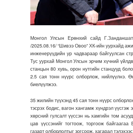
Монгол Улсын Ерөнхий сайд Г.Занданшат
/2025.08.16/ “Шивээ Овоо” ХК-ийн уурхайд аж
инженерүүдийн ур чадвараар байгуулсан стр
Тус уурхай Монгол Улсын эрчим хүчний үйлд
станцын 80 хувь, орон нутгийн станцууд бол
2.5 сая тонн нүүрс олборлож, нийлүүлнэ. Ө
биелүүлжээ.
35 жилийн түүхэнд 45 сая тонн нүүрс олборлож
тэсрэх бодис, вагон хангамж хүндрэл үүсгэж 
хөрсний гулсалт үүссэн нь хамгийн том асууд
цав үүссэнийг тогтоож, торгоож байгаагаа 
газарт олборлолтыг зогсоож, хагарал тэлэхээс