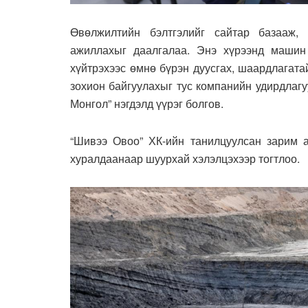
Өвөлжилтийн бэлтгэлийг сайтар базааж,
ажиллахыг даалгалаа. Энэ хүрээнд машин 
хүйтрэхээс өмнө бүрэн дуусгах, шаардлагата
зохион байгуулахыг тус компанийн удирдлаг
Монгол” нэгдэлд үүрэг болгов.
“Шивээ Овоо” ХК-ийн танилцуулсан зарим а
хуралдаанаар шуурхай хэлэлцэхээр тогтлоо.