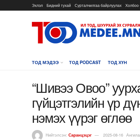
Эхлэл
Бидний тухай
Сурталчилгаа байрлуулах
Холбоо 
ТОД МЭДЭЭ
ТОД PODCAST
ТОД ХҮН
“Шивээ Овоо” уур
гүйцэтгэлийн үр дү
нэмэх үүрэг өглөө
Нийтэлсэн:
Саранцэцэг
2025-08-16
Ангила