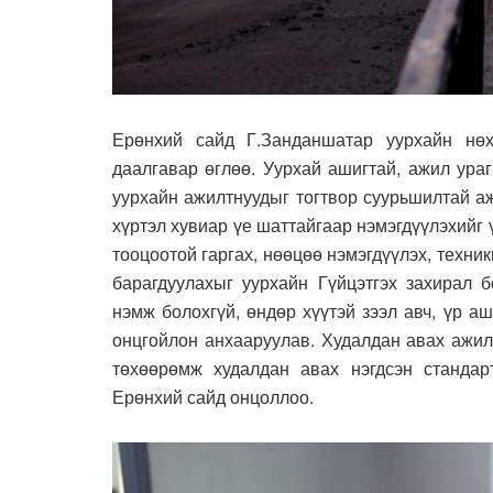
Ерөнхий сайд Г.Занданшатар уурхайн нөх
даалгавар өглөө. Уурхай ашигтай, ажил ура
уурхайн ажилтнуудыг тогтвор суурьшилтай аж
хүртэл хувиар үе шаттайгаар нэмэгдүүлэхийг 
тооцоотой гаргах, нөөцөө нэмэгдүүлэх, техни
барагдуулахыг уурхайн Гүйцэтгэх захирал 
нэмж болохгүй, өндөр хүүтэй зээл авч, үр а
онцгойлон анхааруулав. Худалдан авах ажил
төхөөрөмж худалдан авах нэгдсэн стандар
Ерөнхий сайд онцоллоо.