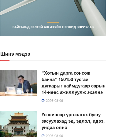
Шинэ мэдээ
“Хотын дарга сонсож
байна” 150150 тусгай
дугаарыг наймдугаар сарын
14-нөөс ажиллуулж эхэлнэ
2026-08-06
Үс шинээр үргээлгэх буюу
засуулахад эд, эдлэл, идээ,
ундаа олно
2026-08-06