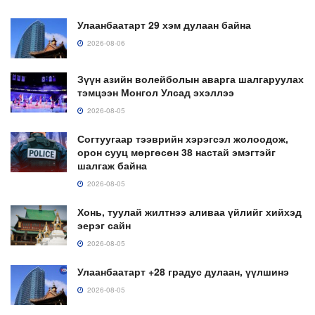
Улаанбаатарт 29 хэм дулаан байна
2026-08-06
Зүүн азийн волейболын аварга шалгаруулах
тэмцээн Монгол Улсад эхэллээ
2026-08-05
Согтуугаар тээврийн хэрэгсэл жолоодож,
орон сууц мөргөсөн 38 настай эмэгтэйг
шалгаж байна
2026-08-05
Хонь, туулай жилтнээ аливаа үйлийг хийхэд
эерэг сайн
2026-08-05
Улаанбаатарт +28 градус дулаан, үүлшинэ
2026-08-05