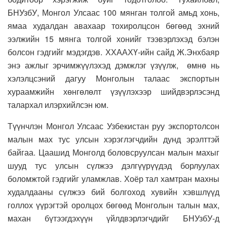
БНУзбУ, Монгол Улсаас 100 мянган толгой амьд хонь,
ямаа худалдан авахаар тохиролцсон бөгөөд эхний
ээлжийн 15 мянга толгой хонийг тээвэрлэхэд бэлэн
болсон гэдгийг мэдэгдэв. ХХААХҮ-ийн сайд Ж.Энхбаяр
энэ ажлыг эрчимжүүлэхэд дэмжлэг үзүүлж, өмнө нь
хэлэлцсэний дагуу Монголын талаас экспортын
хураамжийн хөнгөлөлт үзүүлэхээр шийдвэрлэсэнд
талархал илэрхийлсэн юм.
Түүнчлэн Монгол Улсаас Узбекистан руу экспортолсон
малын мах тус улсын хэрэглэгчдийн дунд эрэлттэй
байгаа. Цаашид Монголд боловсруулсан малын махыг
шууд тус улсын сүлжээ дэлгүүрүүдэд борлуулах
боломжтой гэдгийг уламжлав. Хоёр тал хамтран махны
худалдааны сүлжээ бий болгоход хувийн хэвшлүүд
голлох үүрэгтэй оролцох бөгөөд Монголын талын мах,
махан бүтээгдэхүүн үйлдвэрлэгчдийг БНУзбУ-д