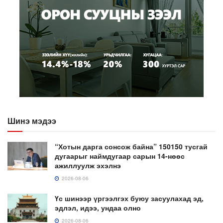
Шинэ мэдээ
“Хотын дарга сонсож байна” 150150 тусгай
дугаарыг наймдугаар сарын 14-нөөс
ажиллуулж эхэлнэ
2026-08-06
Үс шинээр үргээлгэх буюу засуулахад эд,
эдлэл, идээ, ундаа олно
2026-08-06