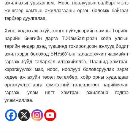
ажиллахыг урьсан юм. Ноос, ноолуурын салбарт ч энэ
жишгээр хамтын ажиллагааны өргөн боломж байгааг
тэрбээр дуулгалаа.
Хүнс, хөдөө аж ахуй, хөнгөн үйлдвэрийн яамны Төрийн
нарийн бичгийн дарга Т.Жамбалцэрэн хоёр улсын
төрийн өндөр дээд түвшинд тохиролцсон ажлууд бодит
ажил хэрэг болоход БНУзбУ-ын талаас хүчин чармайлт
гаргаж буйд талархал илэрхийллээ. Цаашид хамтран
хэрэгжүүлэх мах, ноос, ноолуур боловсруулах зэрэг
хөдөө аж ахуйн төсөл хөтөлбөр, хоёр орны худалдааг
өргөжүүлэх арга хэмжээний төлөвлөгөөг нарийвчлан
гаргаж, улам нягт хамтран ажиллана гэдгээ
уламжиллаа.