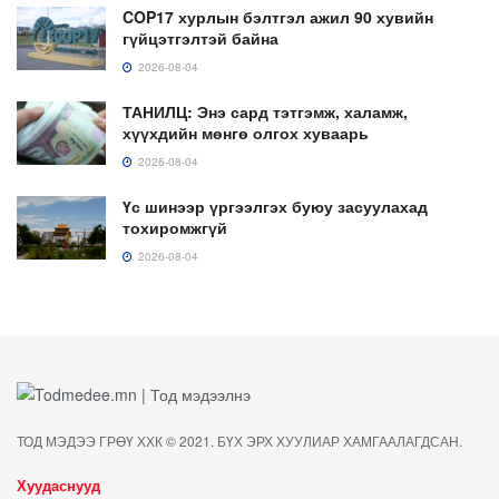
COP17 хурлын бэлтгэл ажил 90 хувийн
гүйцэтгэлтэй байна
2026-08-04
ТАНИЛЦ: Энэ сард тэтгэмж, халамж,
хүүхдийн мөнгө олгох хуваарь
2026-08-04
Үс шинээр үргээлгэх буюу засуулахад
тохиромжгүй
2026-08-04
ТОД МЭДЭЭ ГРӨҮ ХХК © 2021. БҮХ ЭРХ ХУУЛИАР ХАМГААЛАГДСАН.
Хуудаснууд