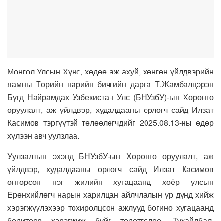
Монгол Улсын Хүнс, хөдөө аж ахуй, хөнгөн үйлдвэрийн
яамны Төрийн нарийн бичгийн дарга Т.Жамбалцэрэн
Бүгд Найрамдах Узбекистан Улс (БНУзбУ)-ын Хөрөнгө
оруулалт, аж үйлдвэр, худалдааны орлогч сайд Илзат
Касимов тэргүүтэй төлөөлөгчдийг 2025.08.13-ны өдөр
хүлээн авч уулзлаа.
Уулзалтын эхэнд БНУзбУ-ын Хөрөнгө оруулалт, аж
үйлдвэр, худалдааны орлогч сайд Илзат Касимов
өнгөрсөн нэг жилийн хугацаанд хоёр улсын
Ерөнхийлөгч нарын харилцан айлчлалын үр дүнд хийж
хэрэгжүүлэхээр тохиролцсон ажлууд богино хугацаанд
бодитоор хэрэгжиж буйг тодотголоо. Тухайлбал,