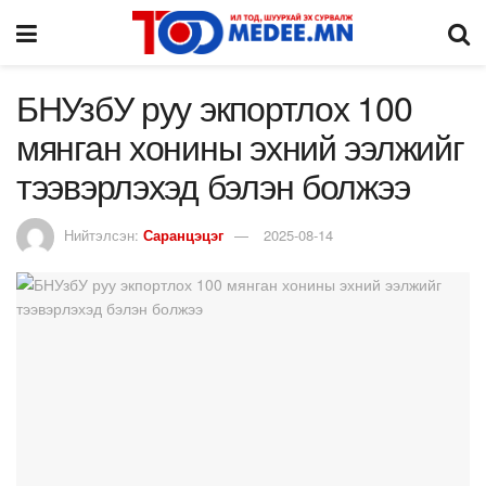
БНУзбУ руу экпортлох 100
мянган хонины эхний ээлжийг
тээвэрлэхэд бэлэн болжээ
Нийтэлсэн:
Саранцэцэг
2025-08-14