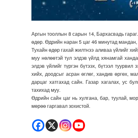
Аргын тооллын 8 сарын 14, Бархасвадь гараг
өдөр. Өдрийн наран 5 цаг 46 минутад мандан,
Тухайн өдөр гахай жилтнээ аливаа үйлийг хийх
муу нөлөөтэй тул элдэв үйлд хянамгай ханд
элдэв үйлийг түргэн бүтээх, бүтээл туурвил э
хийх, доодсыг асран өглөг, хандив өргөх, м
дарцаг хатгахад сайн. Газар хагалах, ус бул
тахихад муу.
Өдрийн сайн цаг нь хулгана, бар, туулай, мо
мөрөө гаргавал зохистой.