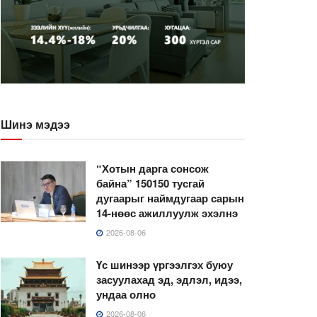
Шинэ мэдээ
“Хотын дарга сонсож
байна” 150150 тусгай
дугаарыг наймдугаар сарын
14-нөөс ажиллуулж эхэлнэ
2026-08-06
Үс шинээр үргээлгэх буюу
засуулахад эд, эдлэл, идээ,
ундаа олно
2026-08-06