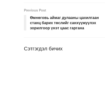
Previous Post
Өмнөговь аймаг дулааны цахилгаан
станц барих төслийг санхүүжүүлэх
зорилгоор үнэт цаас гаргана
Сэтгэгдэл бичих