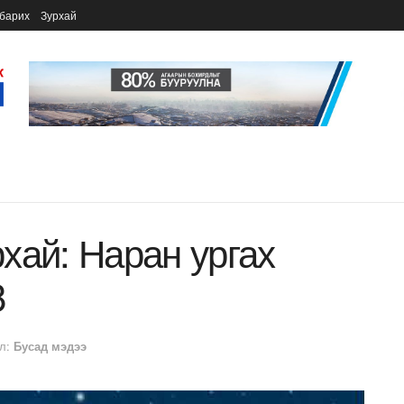
барих
Зурхай
хай: Наран ургах
8
л:
Бусад мэдээ