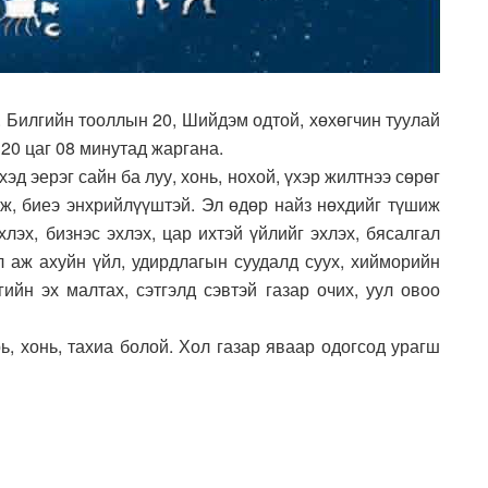
. Билгийн тооллын 20, Шийдэм одтой, хөхөгчин туулай
 20 цаг 08 минутад жаргана.
эд эерэг сайн ба луу, хонь, нохой, үхэр жилтнээ сөрөг
аж, биеэ энхрийлүүштэй. Эл өдөр найз нөхдийг түшиж
хлэх, бизнэс эхлэх, цар ихтэй үйлийг эхлэх, бясалгал
ал аж ахуйн үйл, удирдлагын суудалд суух, хийморийн
гийн эх малтах, сэтгэлд сэвтэй газар очих, уул овоо
рь, хонь, тахиа болой. Хол газар яваар одогсод урагш