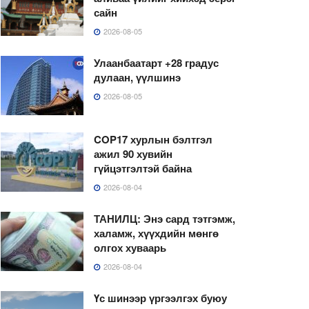
сайн
2026-08-05
Улаанбаатарт +28 градус
дулаан, үүлшинэ
2026-08-05
COP17 хурлын бэлтгэл
ажил 90 хувийн
гүйцэтгэлтэй байна
2026-08-04
ТАНИЛЦ: Энэ сард тэтгэмж,
халамж, хүүхдийн мөнгө
олгох хуваарь
2026-08-04
Үс шинээр үргээлгэх буюу