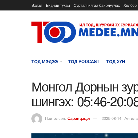
Эхлэл
Бидний тухай
Сурталчилгаа байрлуулах
Холбоо 
ТОД МЭДЭЭ
ТОД PODCAST
ТОД ХҮН
Монгол Дорнын зур
шингэх: 05:46-20:0
Нийтэлсэн:
Саранцэцэг
2025-08-14
Ангила