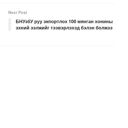
Next Post
БНУзбУ руу экпортлох 100 мянган хонины
эхний ээлжийг тээвэрлэхэд бэлэн болжээ