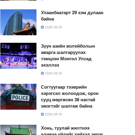
Улаанбаатарт 29 хэм дулаан
байна
2026-08-06
Зүүн азийн волейболын
аварга шалгаруулах
тэмцээн Монгол Улсад
эхэллээ
2026-08-05
Согтуугаар тээврийн
хэрэгсэл жолоодож, орон
сууц мөргөсөн 38 настай
эмэгтэйг шалгаж байна
2026-08-05
Хонь, туулай жилтнээ
аливаа үйлийг хийхэд эерэг