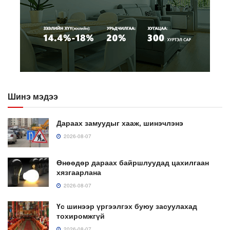
Шинэ мэдээ
Дараах замуудыг хааж, шинэчлэнэ
2026-08-07
Өнөөдөр дараах байршлуудад цахилгаан
хязгаарлана
2026-08-07
Үс шинээр үргээлгэх буюу засуулахад
тохиромжгүй
2026-08-07