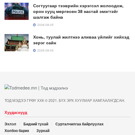
Согтуугаар тээврийн хэрэгсэл жолоодож,
орон сууц мөргөсөн 38 настай эмэгтэйг
шалгаж байна
2026-08-05
Хонь, туулай жилтнээ аливаа үйлийг хийхэд
эерэг сайн
2026-08-05
ТОД МЭДЭЭ ГРӨҮ ХХК © 2021. БҮХ ЭРХ ХУУЛИАР ХАМГААЛАГДСАН.
Хуудаснууд
Эхлэл
Бидний тухай
Сурталчилгаа байрлуулах
Холбоо барих
Зурхай