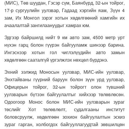
(МИС), Төв шуудан, Гэсэр сүм, Баянбүрд, 32-ын тойрог,
17-р сургуулийн уулзвар, Гадаад хэргийн яам, Зүүн 4
зам, Их Монгол зэрэг хотын хөдөлгөөний хамгийн их
ачаалалтай зангилаануудыг хамрах юм.
Эдгээр байршилд нийт 9 км авто зам, 4500 метр урт
нүхэн гарц болон гүүрэн байгууламж шинээр барина.
Ингэснээр хотын гол чиглэлүүдийн авто замын
хөдөлгөөн сааталгүй үргэлжлэх нөхцөл бүрдэнэ.
Эхний ээлжид Моносын уулзвар, МИС-ийн уулзвар,
Энхтайваны гүүрний баруун болон зүүн урд уулзвар,
Офицерын тойрог, 32-ын тойрогт олон түвшний
уулзварын бүтээн байгуулалтыг хийхээр төлөвлөсөн.
Одоогоор Монос болон МИС-ийн уулзварын зураг
төслийг Хот төлөвлөлт, судалгааны институт
боловсруулж, хөдөлгөөн зохион байгуулалтын эскиз
зураг гарган, холбогдох байгууллагуудтай зөвшилцөн