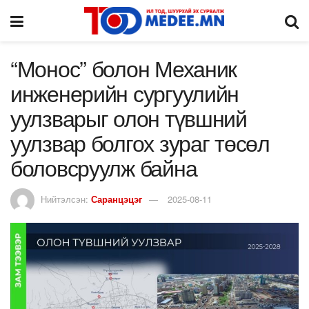
“Монос” болон Механик
инженерийн сургуулийн
уулзварыг олон түвшний
уулзвар болгох зураг төсөл
боловсруулж байна
Нийтэлсэн:
Саранцэцэг
2025-08-11