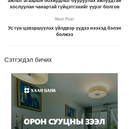
ажлыг агаарын бохирдлыг бууруулах ажлуудтай
хослуулан чанартай гүйцэтгэхийг үүрэг болгов
Next Post
Ус гүн цэвэршүүлэх үйлдвэр үүдээ нээхэд бэлэн
болжээ
Сэтгэгдэл бичих