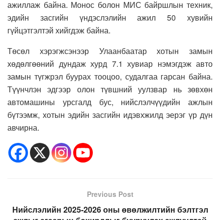
ажиллаж байна. Монос болон МИС байршлын техник,
эдийн засгийн үндэслэлийн ажил 50 хувийн
гүйцэтгэлтэй хийгдэж байна.
Төсөл хэрэгжсэнээр Улаанбаатар хотын замын
хөдөлгөөний дундаж хурд 7.1 хувиар нэмэгдэж авто
замын түгжрэл буурах тооцоо, судалгаа гарсан байна.
Түүнчлэн эдгээр олон түвшний уулзвар нь зөвхөн
автомашины урсгалд бус, нийслэлчүүдийн ажлын
бүтээмж, хотын эдийн засгийн идэвхжилд эерэг үр дүн
авчирна.
Previous Post
Нийслэлийн 2025-2026 оны өвөлжилтийн бэлтгэл