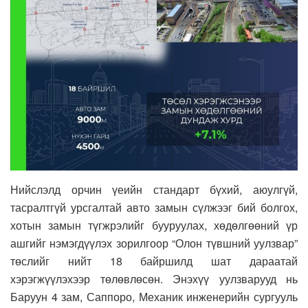
Нийслэлд орчин үеийн стандарт бүхий, аюулгүй,
тасралтгүй урсгалтай авто замын сүлжээг бий болгох,
хотын замын түгжрэлийг бууруулах, хөдөлгөөний үр
ашгийг нэмэгдүүлэх зорилгоор “Олон түвшний уулзвар”
төслийг нийт 18 байршилд шат дараатай
хэрэгжүүлэхээр төлөвлөсөн. Энэхүү уулзварууд нь
Баруун 4 зам, Саппоро, Механик инженерийн сургууль