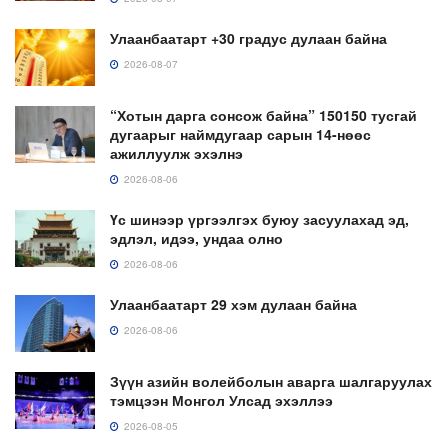
Улаанбаатарт +30 градус дулаан байна
2026-08-07
“Хотын дарга сонсож байна” 150150 тусгай
дугаарыг наймдугаар сарын 14-нөөс
ажиллуулж эхэлнэ
2026-08-06
Үс шинээр үргээлгэх буюу засуулахад эд,
эдлэл, идээ, ундаа олно
2026-08-06
Улаанбаатарт 29 хэм дулаан байна
2026-08-06
Зүүн азийн волейболын аварга шалгаруулах
тэмцээн Монгол Улсад эхэллээ
2026-08-05