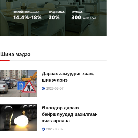
Шинэ мэдээ
Дараах замуудыг хааж,
шинэчлэнэ
2026-08-07
Өнөөдөр дараах
байршлуудад цахилгаан
хязгаарлана
2026-08-07