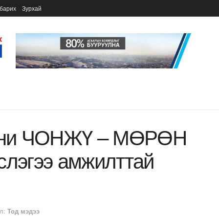
барих
Зурхай
ани ЧОНЖҮ – МӨРӨН
слэгээ амжилттай
л:
Тод мэдээ