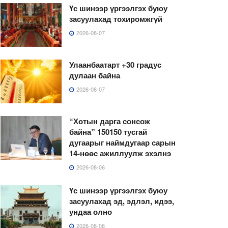
Үс шинээр үргээлгэх буюу
засуулахад тохиромжгүй
2026-08-07
Улаанбаатарт +30 градус
дулаан байна
2026-08-07
“Хотын дарга сонсож
байна” 150150 тусгай
дугаарыг наймдугаар сарын
14-нөөс ажиллуулж эхэлнэ
2026-08-06
Үс шинээр үргээлгэх буюу
засуулахад эд, эдлэл, идээ,
ундаа олно
2026-08-06