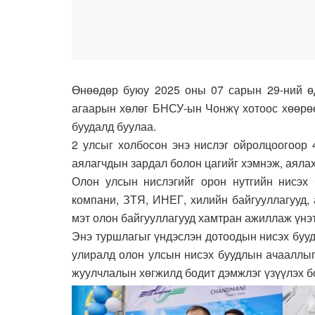
Өнөөдөр буюу 2025 оны 07 сарын 29-ний ө
агаарын хөлөг БНСУ-ын Чонжү хотоос хөөрө
буудалд буулаа.
2 улсыг холбосон энэ нислэг ойролцоогоор 
аялагчдын зардал болон цагийг хэмнэж, аялах
Олон улсын нислэгийг орон нутгийн нисэх 
компани, ЗТЯ, ИНЕГ, хилийн байгууллагууд, 
мэт олон байгууллагууд хамтран ажиллаж үнэ
Энэ туршлагыг үндэслэн дотоодын нисэх бууд
улиралд олон улсын нисэх буудлын ачааллыг
жуулчлалын хөгжилд бодит дэмжлэг үзүүлэх 