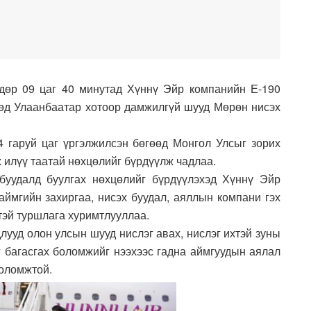
дөр 09 цаг 40 минутад Хүннү Эйр компанийн Е-190
өд Улаанбаатар хотоор дамжилгүй шууд Мөрөн нисэх
4 гаруй цаг үргэлжилсэн бөгөөд Монгол Улсыг зорих
 илүү таатай нөхцөлийг бүрдүүлж чадлаа.
буудалд буулгах нөхцөлийг бүрдүүлэхэд Хүннү Эйр
аймгийн захиргаа, нисэх буудал, аяллын компани гэх
тэй туршлага хуримтлууллаа.
лууд олон улсын шууд нислэг авах, нислэг ихтэй зуны
 багасгах боломжийг нээхээс гадна аймгуудын аялал
боломжтой.