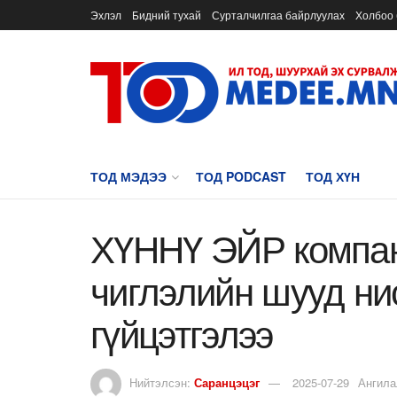
Эхлэл
Бидний тухай
Сурталчилгаа байрлуулах
Холбоо 
ТОД МЭДЭЭ
ТОД PODCAST
ТОД ХҮН
ХҮННҮ ЭЙР комп
чиглэлийн шууд ни
гүйцэтгэлээ
Нийтэлсэн:
Саранцэцэг
2025-07-29
Ангила