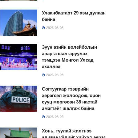
Улаанбаатарт 29 хэм дулаан
байна
2026-08-06
Зүүн азийн волейболын
аварга шалгаруулах
тэмцээн Монгол Улсад
эхэллээ
2026-08-05
Согтуугаар тээврийн
хэрэгсэл жолоодож, орон
сууц мөргөсөн 38 настай
эмэгтэйг шалгаж байна
2026-08-05
Хонь, туулай жилтнээ
аливаа үйлийг хийхэд эерэг