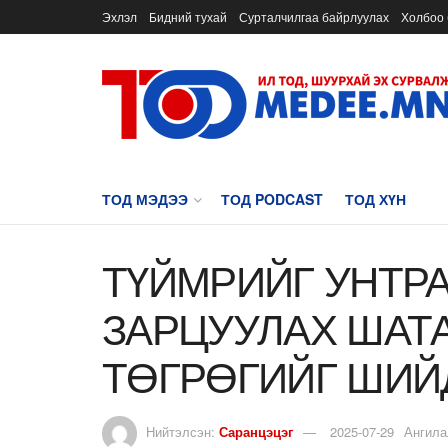
Эхлэл
Бидний тухай
Сурталчилгаа байрлуулах
Холбоо 
ТОД МЭДЭЭ
ТОД PODCAST
ТОД ХҮН
ТҮЙМРИЙГ УНТР
ЗАРЦУУЛАХ ШАТА
ТӨГРӨГИЙГ ШИЙ
Нийтэлсэн:
Саранцэцэг
2025-07-29
Ангила