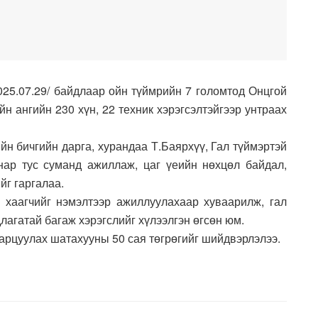
025.07.29/ байдлаар ойн түймрийн 7 голомтод Онцгой
н ангийн 230 хүн, 22 техник хэрэгсэлтэйгээр унтраах
н бичгийн дарга, хурандаа Т.Баярхүү, Гал түймэртэй
нар тус суманд ажиллаж, цаг үеийн нөхцөл байдал,
йг гаргалаа.
хаагчийг нэмэлтээр ажиллуулахаар хуваарилж, гал
агатай багаж хэрэгслийг хүлээлгэн өгсөн юм.
арцуулах шатахууны 50 сая төгрөгийг шийдвэрлэлээ.