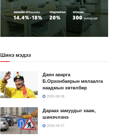
Шинэ мэдээ
Даян аварга
Б.Орхонбаярын мялаалга
наадмын хөтөлбөр
2026-08-08
Дараах замуудыг хааж,
шинэчлэнэ
2026-08-07