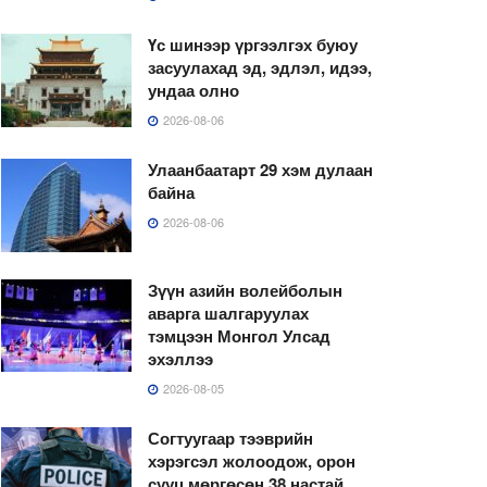
Үс шинээр үргээлгэх буюу
засуулахад эд, эдлэл, идээ,
ундаа олно
2026-08-06
Улаанбаатарт 29 хэм дулаан
байна
2026-08-06
Зүүн азийн волейболын
аварга шалгаруулах
тэмцээн Монгол Улсад
эхэллээ
2026-08-05
Согтуугаар тээврийн
хэрэгсэл жолоодож, орон
сууц мөргөсөн 38 настай