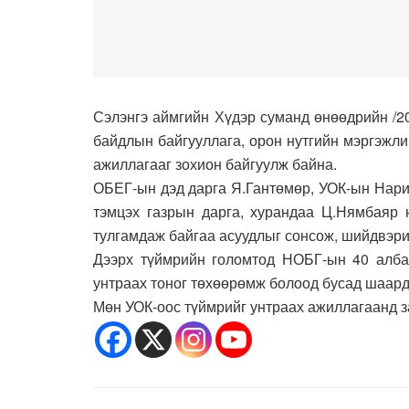
Сэлэнгэ аймгийн Хүдэр суманд өнөөдрийн /2
байдлын байгууллага, орон нутгийн мэргэжлий
ажиллагааг зохион байгуулж байна.
ОБЕГ-ын дэд дарга Я.Гантөмөр, УОК-ын Нарий
тэмцэх газрын дарга, хурандаа Ц.Нямбаяр 
тулгамдаж байгаа асуудлыг сонсож, шийдвэри
Дээрх түймрийн голомтод НОБГ-ын 40 алба 
унтраах тоног төхөөрөмж болоод бусад шаардл
Мөн УОК-оос түймрийг унтраах ажиллагаанд з