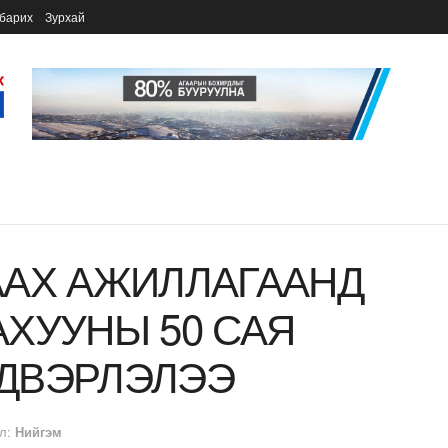
барих
Зурхай
ААХ АЖИЛЛАГААНД
ХУУНЫ 50 САЯ
ДВЭРЛЭЛЭЭ
л:
Нийгэм