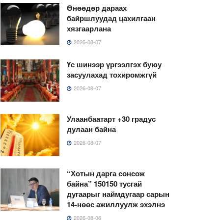
Өнөөдөр дараах
байршлуудад цахилгаан
хязгаарлана
2026-08-07
Үс шинээр үргээлгэх буюу
засуулахад тохиромжгүй
2026-08-07
Улаанбаатарт +30 градус
дулаан байна
2026-08-07
“Хотын дарга сонсож
байна” 150150 тусгай
дугаарыг наймдугаар сарын
14-нөөс ажиллуулж эхэлнэ
2026-08-06