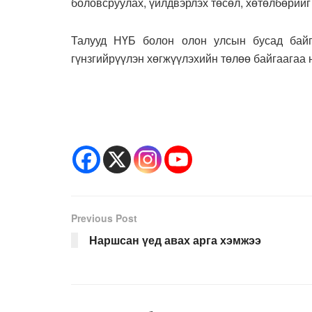
боловсруулах, үйлдвэрлэх төсөл, хөтөлбөрийг
Талууд НҮБ болон олон улсын бусад байг
гүнзгийрүүлэн хөгжүүлэхийн төлөө байгаагаа 
Previous Post
Наршсан үед авах арга хэмжээ