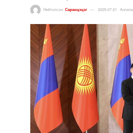
Нийтэлсэн:
Саранцэцэг
2025-07-21
Ангила