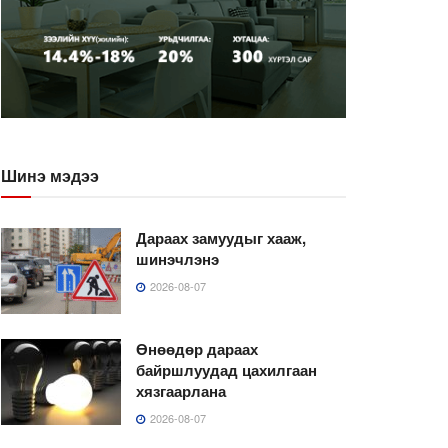
Шинэ мэдээ
Дараах замуудыг хааж,
шинэчлэнэ
2026-08-07
Өнөөдөр дараах
байршлуудад цахилгаан
хязгаарлана
2026-08-07