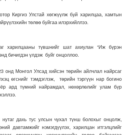
отор Киргиз Улстай хөгжүүлж буй харилцаа, хамтын
ийрүүлэхийн төлөө буйгаа илэрхийллээ.
аг харилцааны түвшнийг шат ахиулан “Иж бүрэн
энд бичигдэн үлдэж буйг онцоллоо.
3 онд Монгол Улсад хийсэн төрийн айлчлал найрсаг
лхэц өгснийг тэмдэглэж, төрийн тэргүүн нар богино
оёр ард түмний найрамдал, нөхөрлөлийг улам бүр
хэллээ.
 нутаг дахь тус улсын чухал түнш болохыг онцолж,
ний давтамжийг нэмэгдүүлэх, харилцан итгэлцлийг
агааг өргөжүүлэн хөгжүүлэхийн төлөө байгаагаа