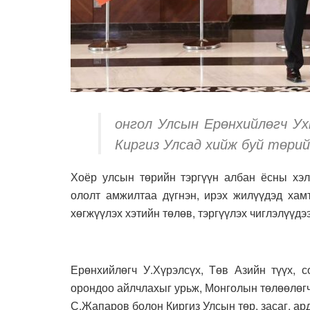
онгол Улсын Ерөнхийлөгч Ух
Киргиз Улсад хийж буй төрий
Хоёр улсын төрийн тэргүүн албан ёсны хэл
ололт амжилтаа дүгнэн, ирэх жилүүдэд хам
хөгжүүлэх хэтийн төлөв, тэргүүлэх чиглэлүүдэ
Ерөнхийлөгч У.Хүрэлсүх, Төв Азийн түүх, с
орондоо айлчлахыг урьж, Монголын төлөөлөгч
С.Жапаров болон Киргиз Улсын төр, засаг, ар