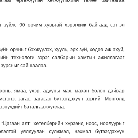
 зүйлс 90 орчим хувьтай хэрэгжиж байгаад сэтгэл
йн орчныг бэхжүүлэх, хууль, эрх зүй, хөдөө аж ахуй,
ийн технологи зэрэг салбарын хамтын ажиллагааг
г зурсныг сайшаалаа.
хонь, ямаа, үхэр, адууны мах, махан болон дайвар
мсгэнэ, загас, загасан бүтээгдэхүүн зэргийг Монголд
гээнүүдийг баталгаажууллаа.
“Цагаан алт” хөтөлбөрийн хүрээнд ноос, ноолуурыг
лэлтэй уялдуулан сүлжмэл, нэхмэл бүтээгдэхүүн