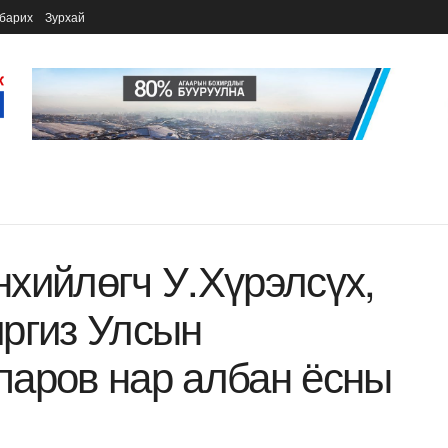
барих
Зурхай
хийлөгч У.Хүрэлсүх,
ргиз Улсын
паров нар албан ёсны