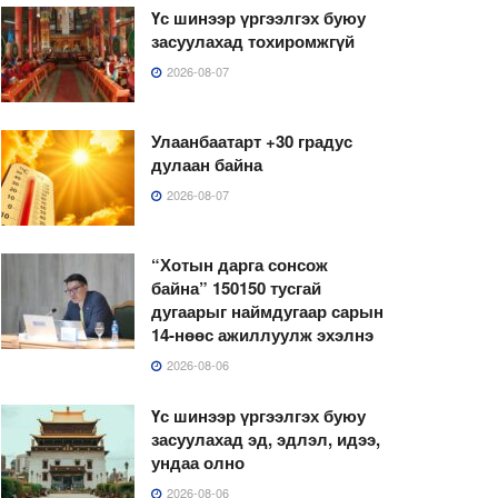
Үс шинээр үргээлгэх буюу
засуулахад тохиромжгүй
2026-08-07
Улаанбаатарт +30 градус
дулаан байна
2026-08-07
“Хотын дарга сонсож
байна” 150150 тусгай
дугаарыг наймдугаар сарын
14-нөөс ажиллуулж эхэлнэ
2026-08-06
Үс шинээр үргээлгэх буюу
засуулахад эд, эдлэл, идээ,
ундаа олно
2026-08-06