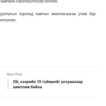
 хамтран хэрэгжүүлэхээр боллоо.
ууллагын хүрээнд хамтын ажиллагаагаа улам бүр
нотоллоо.
Next Post
Ой, хээрийн 15 түймрийг унтраахаар
ажиллаж байна