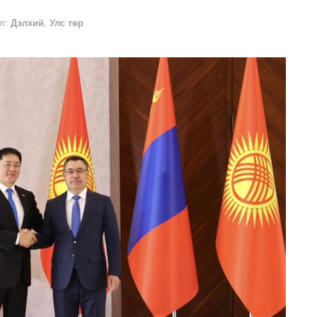
л:
Дэлхий
,
Улс төр