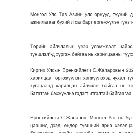
Монгол Улс Төв Азийн улс орнууд, түүний д
ажиллагааг бүхий л салбарт өргөжүүлэн гүнзг
Төрийн айлчлалын үеэр уламжлалт найрс
түншлэл”-д хүргэж байгаа нь харилцааны түүх
Киргиз Улсын Ерөнхийлөгч С.Жапаровын 202
харилцааг өргөжүүлэн хөгжүүлэхэд чухал тү
хугацаанд харилцан айлчилж байгаа нь х
бататган бэхжүүлнэ гэдэгт итгэлтэй байгаагаа 
Ерөнхийлөгч С.Жапаров, Монгол Улс нь бүс
цаашид дээд, өндөр түвшний яриа хэлэлцээ
бэхжүүлэх, эдийн засгийн хамтын ажилл