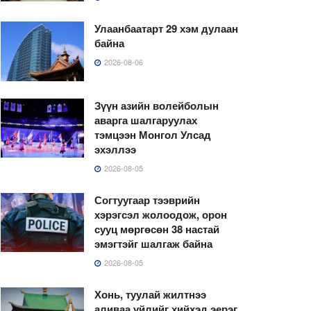
Улаанбаатарт 29 хэм дулаан
байна
2026-08-06
Зүүн азийн волейболын
аварга шалгаруулах
тэмцээн Монгол Улсад
эхэллээ
2026-08-05
Согтуугаар тээврийн
хэрэгсэл жолоодож, орон
сууц мөргөсөн 38 настай
эмэгтэйг шалгаж байна
2026-08-05
Хонь, туулай жилтнээ
аливаа үйлийг хийхэд эерэг