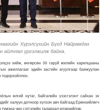
наагийн Хүрэлсүхийн Бүгд Найрамдах
н айлчлал үргэлжилж байна.
элцээ хийж, өнгөрсөн 30 гаруй жилийн харилцааны
тын ажиллагааг эдийн засгийн агуулгаар баяжуулан
э тодорхойллоо.
оёлын өлгий нутаг, байгалийн үзэсгэлэнт сайхан эх
дийг халуун дотноор хүлээн авч байгаад Ерөнхийлөгч
д түмэнд чин сэтгэлийн талархал илэрхийлэв.