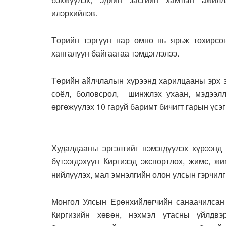
илэрхийлэв.
Төрийн тэргүүн нар өмнө нь ярьж тохирсон
хангалуун байгаагаа тэмдэглэлээ.
Төрийн айлчлалын хүрээнд харилцааны эрх зү
соёл, боловсрол, шинжлэх ухаан, мэдээлл
өргөжүүлэх 10 гаруй баримт бичигт гарын үсэ
Худалдааны эргэлтийг нэмэгдүүлэх хүрээнд 
бүтээгдэхүүн Киргизэд экспортлох, жимс, жи
нийлүүлэх, мал эмнэлгийн олон улсын гэрчил
Монгол Улсын Ерөнхийлөгчийн санаачилсан 
Киргизийн хөвөн, нэхмэл утасны үйлдвэр