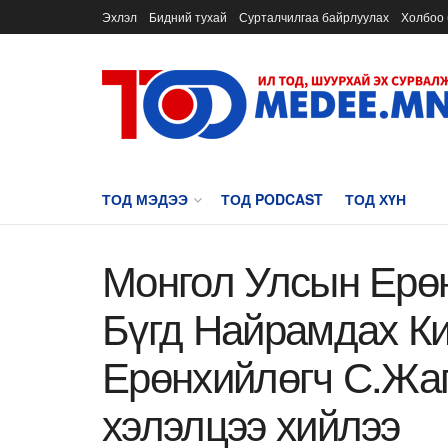
Эхлэл
Бидний тухай
Сурталчилгаа байрлуулах
Холбоо 
ТОД МЭДЭЭ
ТОД PODCAST
ТОД ХҮН
Монгол Улсын Ерөн
Бүгд Найрамдах Ки
Ерөнхийлөгч С.Жа
хэлэлцээ хийлээ