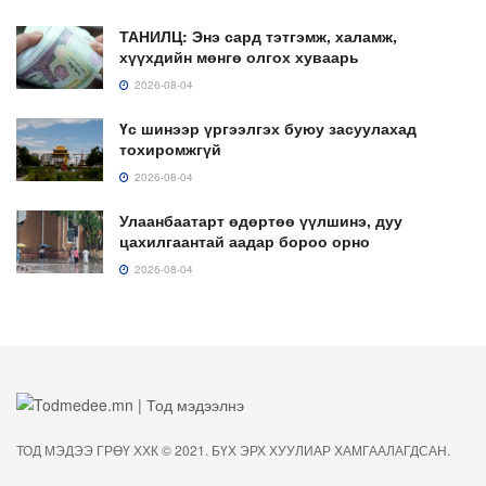
ТАНИЛЦ: Энэ сард тэтгэмж, халамж,
хүүхдийн мөнгө олгох хуваарь
2026-08-04
Үс шинээр үргээлгэх буюу засуулахад
тохиромжгүй
2026-08-04
Улаанбаатарт өдөртөө үүлшинэ, дуу
цахилгаантай аадар бороо орно
2026-08-04
ТОД МЭДЭЭ ГРӨҮ ХХК © 2021. БҮХ ЭРХ ХУУЛИАР ХАМГААЛАГДСАН.