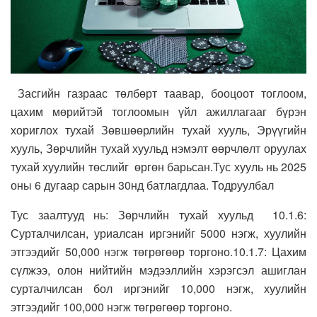
Засгийн газраас төлбөрт таавар, бооцоот тоглоом,
цахим мөрийтэй тоглоомын үйл ажиллагааг бүрэн
хориглох тухай Зөвшөөрлийн тухай хууль, Эрүүгийн
хууль, Зөрчлийн тухай хуульд нэмэлт өөрчлөлт оруулах
тухай хуулийн төслийг өргөн барьсан.Тус хууль нь 2025
оны 6 дугаар сарын 30нд батлагдлаа. Тодруулбал
Тус заалтууд нь: Зөрчлийн тухай хуульд 10.1.6:
Сурталчилсан, уриалсан иргэнийг 5000 нэгж, хуулийн
этгээдийг 50,000 нэгж төгрөгөөр торгоно.10.1.7: Цахим
сүлжээ, олон нийтийн мэдээллийн хэрэгсэл ашиглан
сурталчилсан бол иргэнийг 10,000 нэгж, хуулийн
этгээдийг 100,000 нэгж төгрөгөөр торгоно.