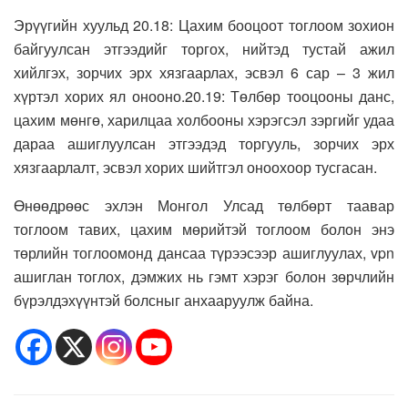
Эрүүгийн хуульд 20.18: Цахим бооцоот тоглоом зохион
байгуулсан этгээдийг торгох, нийтэд тустай ажил
хийлгэх, зорчих эрх хязгаарлах, эсвэл 6 сар – 3 жил
хүртэл хорих ял онооно.20.19: Төлбөр тооцооны данс,
цахим мөнгө, харилцаа холбооны хэрэгсэл зэргийг удаа
дараа ашиглуулсан этгээдэд торгууль, зорчих эрх
хязгаарлалт, эсвэл хорих шийтгэл оноохоор тусгасан.
Өнөөдрөөс эхлэн Монгол Улсад төлбөрт таавар
тоглоом тавих, цахим мөрийтэй тоглоом болон энэ
төрлийн тоглоомонд дансаа түрээсээр ашиглуулах, vpn
ашиглан тоглох, дэмжих нь гэмт хэрэг болон зөрчлийн
бүрэлдэхүүнтэй болсныг анхааруулж байна.