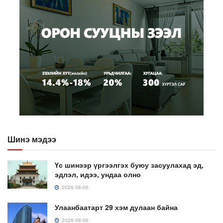
Шинэ мэдээ
Үс шинээр үргээлгэх буюу засуулахад эд,
эдлэл, идээ, ундаа олно
2026-08-06
Улаанбаатарт 29 хэм дулаан байна
2026-08-06