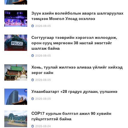
Зүүн азийн волейболын аварга шалгаруулах
тэмцээн Монгол Улсад эхэллээ
2026-08-05
Согтуугаар тээврийн хэрэгсэл жолоодож,
орон сууц мөргөсөн 38 настай эмэгтэйг
шалгаж байна
2026-08-05
Хонь, туулай жилтнээ аливаа үйлийг хийхэд
эерэг сайн
2026-08-05
Улаанбаатарт +28 градус дулаан, үүлшинэ
2026-08-05
COP17 хурлын бэлтгэл ажил 90 хувийн
гүйцэтгэлтэй байна
2026-08-04