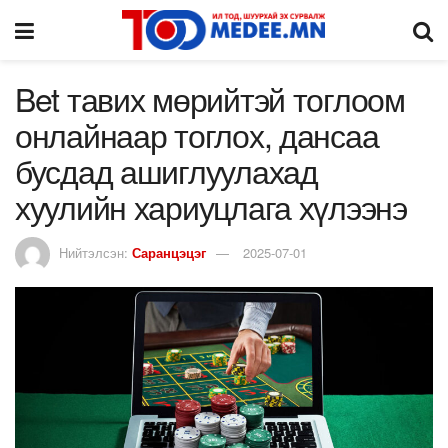
Bet тавих мөрийтэй тоглоом
онлайнаар тоглох, дансаа
бусдад ашиглуулахад
хуулийн хариуцлага хүлээнэ
Нийтэлсэн:
Саранцэцэг
2025-07-01