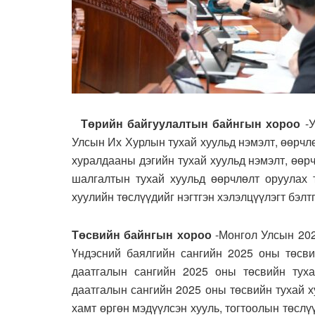
Төрийн байгуулалтын байнгын хороо
-У
Улсын Их Хурлын тухай хуульд нэмэлт, өөрчл
хуралдааны дэгийн тухай хуульд нэмэлт, өөр
шалгалтын тухай хуульд өөрчлөлт оруулах 
хуулийн төслүүдийг нэгтгэн хэлэлцүүлэгт бэлт
Төсвийн байнгын хороо
-Монгол Улсын 202
Үндэсний баялгийн сангийн 2025 оны төсви
даатгалын сангийн 2025 оны төсвийн туха
даатгалын сангийн 2025 оны төсвийн тухай х
хамт өргөн мэдүүлсэн хууль, тогтоолын төслү