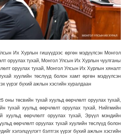
лсын Их Хурлын гишүүдээс өргөн мэдүүлсэн Монгол
өлт оруулах тухай, Монгол Улсын Их Хурлын чуулганы
члөлт оруулах тухай, Монгол Улсын Их Хурлын хяналт
тухай хуулийн төслүүд болон хамт өргөн мэдүүлсэн
гэх үүрэг бүхий ажлын хэсгийн хуралдаан
5 оны төсвийн тухай хуульд өөрчлөлт оруулах тухай,
йн тухай хуульд өөрчлөлт оруулах тухай, Нийгмийн
й хуульд өөрчлөлт оруулах тухай, Эрүүл мэндийн
уульд өөрчлөлт оруулах тухай хуулийн төслүүд болон
үдийг хэлэлцүүлэгт бэлтгэх үүрэг бүхий ажлын хэсгийн