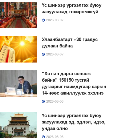
Үс шинээр үргээлгэх буюу
засуулахад тохиромжгүй
2026-08-07
Улаанбаатарт +30 градус
дулаан байна
2026-08-07
“Хотын дарга сонсож
байна” 150150 тусгай
дугаарыг наймдугаар сарын
14-нөөс ажиллуулж эхэлнэ
2026-08-06
Үс шинээр үргээлгэх буюу
засуулахад эд, эдлэл, идээ,
ундаа олно
2026-08-06