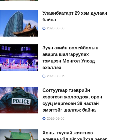
Улаанбаатарт 29 хэм дулаан
байна
2026-08-06
Зүүн азийн волейболын
аварга шалгаруулах
тэмцээн Монгол Улсад
эхэллээ
2026-08-05
Согтуугаар тээврийн
хэрэгсэл жолоодож, орон
сууц мөргөсөн 38 настай
эмэгтэйг шалгаж байна
2026-08-05
Хонь, туулай жилтнээ
аливаа үйлийг хийхэд эерэг