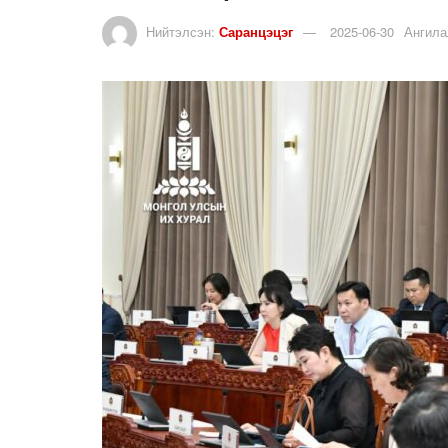
Нийтэлсэн:
Саранцэцэг
2025-06-30
Ангила