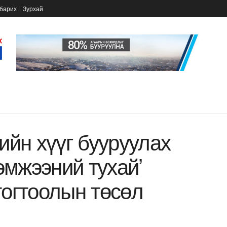
барих
Зурхай
ийн хүүг бууруулах
эмжээний тухай’
огтоолын төсөл