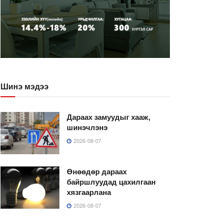
Шинэ мэдээ
Дараах замуудыг хааж,
шинэчлэнэ
2026-08-07
Өнөөдөр дараах
байршлуудад цахилгаан
хязгаарлана
2026-08-07