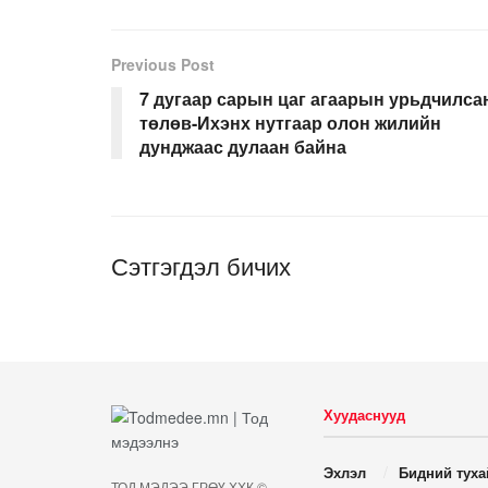
Previous Post
7 дугаар сарын цаг агаарын урьдчилса
төлөв-Ихэнх нутгаар олон жилийн
дунджаас дулаан байна
Сэтгэгдэл бичих
Хуудаснууд
Эхлэл
Бидний туха
ТОД МЭДЭЭ ГРӨҮ ХХК ©