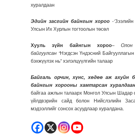
хуралдаан
Эдийн засгийн
байнгын хороо
-‘
Зээлийн
Улсын Их Хурлын тогтоолын төсөл
Хууль зүйн байнгын хороо
–
Олон
байгуулсан
“
Нэгдсэн Үндэсний Байгууллагын
бэхжүүлэх нь” хэлэлцүүлгийн талаар
Байгаль орчин, хүнс, хөдөө аж ахуйн
байнгын хорооны хамтарсан хуралдаа
байгаа ажлын талаарх Монгол Улсын Шадар са
үйлдвэрийн сайд болон
Нийслэлийн Зас
мэдээллийг сонсох асуудлаар хуралдана.