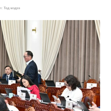
л:
Тод мэдээ