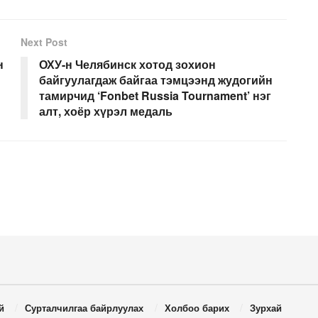
Next Post
н
ОХУ-н Челябинск хотод зохион
байгуулагдаж байгаа тэмцээнд жудогийн
тамирчид ‘Fonbet Russia Tournament’ нэг
алт, хоёр хүрэл медаль
й
Сурталчилгаа байрлуулах
Холбоо барих
Зурхай