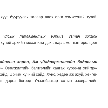
 хүүг бууруулах талаар авах арга хэмжээний тухай’
 улсын парламентын өдрийг угтан зохион
 хүний эрхийн механизм дахь парламентын оролцоог
 байнгын хороо, Аж үйлдвэржилтийн бодлогын
н
–
Өвөлжилтийн бэлтгэлийг хангах хүрээнд хийгдэж
йд, Эрчим хүчний сайд, Хүнс, хөдөө аж ахуй, хөнгөн
аг дарга бөгөөд Улаанбаатар хотын захирагчийн