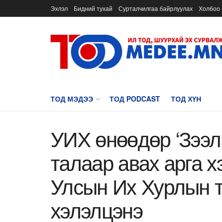
Эхлэл
Бидний тухай
Сурталчилгаа байрлуулах
Холбоо 
ТОД МЭДЭЭ
ТОД PODCAST
ТОД ХҮН
УИХ өнөөдөр ‘Зээл
талаар авах арга х
Улсын Их Хурлын т
хэлэлцэнэ