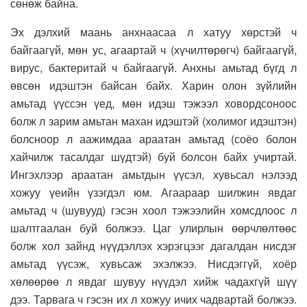
сөнөж байна.
Эх дэлхий маань анхнаасаа л хатуу хөрстэй ч
байгаагүй, мөн ус, агаартай ч (хүчилтөрөгч) байгаагүй,
вирус, бактеритай ч байгаагүй. Анхны амьтад бүгд л
өвсөн идэштэн байсан байх. Харин олон зүйлийн
амьтад үүссэн үед, мөн идэш тэжээл ховордсоноос
болж л зарим амьтан махан идэштэй (холимог идэштэн)
болсноор л аажимдаа араатан амьтад (соёо болон
хайчилж тасалдаг шүдтэй) буй болсон байх учиртай.
Ингэхлээр араатан амьтдын үүсэл, хувьсал нэлээд
хожуу үеийн үзэгдэл юм. Агаараар шилжин явдаг
амьтад ч (шувууд) гэсэн хоол тэжээлийн хомсдлоос л
шалтгаалан буй болжээ. Цаг улирлын өөрчлөлтөөс
болж хол зайнд нүүдэллэх хэрэгцээг дагалдан нисдэг
амьтад үүсэж, хувьсаж эхэлжээ. Нисдэггүй, хоёр
хөлөөрөө л явдаг шувуу нүүдэл хийж чадахгүй шүү
дээ. Тарвага ч гэсэн их л хожуу ичих чадвартай болжээ.