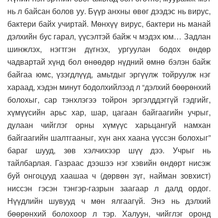
нь л байсан болов уу. Бүүр анхны өвөг дээдэс нь вирус,
бактери байх учиртай. Мөнхүү вирус, бактери нь манай
дэлхийн бус гарал, үүсэлтэй байж ч мэдэх юм… Задлан
шинжлэх, нэгтгэн дүгнэх, ургуулан бодох өндөр
чадвартай хүнд бол өнөөдөр нүдний өмнө бэлэн байж
байгаа юмс, үзэгдлүүд, амьтдыг эргүүлж тойруулж нэг
хараад, хэдэн минут бодолхийлээд л “дэлхий бөөрөнхий
болохыг, сар тэнхлэгээ тойрон эргэлддэггүй гэдгийг,
хүмүүсийн арьс хар, шар, цагаан байгаагийн учрыг,
дулаан чийглэг орны хүмүүс харьцангуй намхан
байгаагийн шалтгааныг, хүн анх хаана үүссэн болохыг”
бараг шууд, зөв хэлчихээр шүү дээ. Учрыг нь
тайлбарлая. Газраас дээшээ нэг хэвийн өндөрт нисэж
буй онгоцууд хаашаа ч (дөрвөн зүг, найман зовхист)
ниссэн гэсэн тэнгэр-газрын заагаар л далд ордог.
Нүүдлийн шувууд ч мөн ялгаагүй. Энэ нь дэлхий
бөөрөнхий болохоор л тэр. Халуун, чийглэг оронд