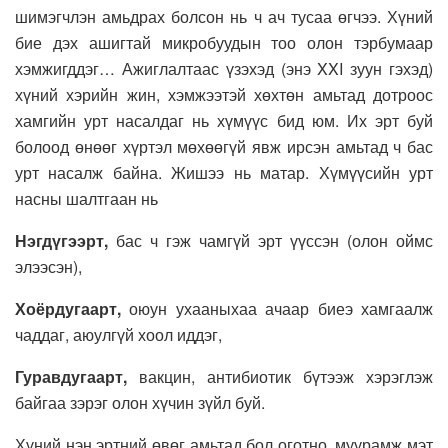
шимэгчлэн амьдрах болсон нь ч ач тусаа өгчээ. Хүний
бие дэх ашигтай микробуудын тоо олон тэрбумаар
хэмжигддэг… Ажиглалтаас үзэхэд (энэ XXI зуун гэхэд)
хүний хэрийн жин, хэмжээтэй хөхтөн амьтад дотроос
хамгийн урт насалдаг нь хүмүүс бид юм. Их эрт буй
болоод өнөөг хүртэл мөхөөгүй явж ирсэн амьтад ч бас
урт насалж байна. Жишээ нь матар. Хүмүүсийн урт
насны шалтгаан нь
Нэгдүгээрт,
бас ч гэж чамгүй эрт үүссэн (олон оймс
элээсэн),
Хоёрдугаарт,
оюун ухааныхаа ачаар биеэ хамгаалж
чаддаг, аюулгүй хоол иддэг,
Гуравдугаарт,
вакцин, антибиотик бүтээж хэрэглэж
байгаа зэрэг олон хүчин зүйл буй.
Хүний нэн эртний өвөг амьтад бол оготно, муурамж мэт