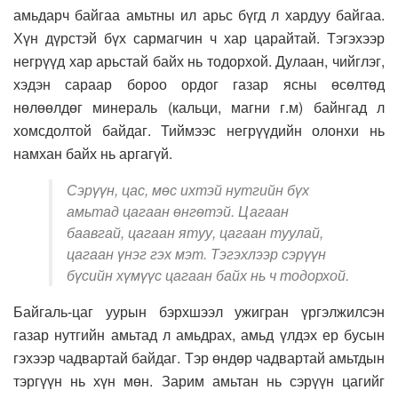
амьдарч байгаа амьтны ил арьс бүгд л хардуу байгаа.
Хүн дүрстэй бүх сармагчин ч хар царайтай. Тэгэхээр
негрүүд хар арьстай байх нь тодорхой. Дулаан, чийглэг,
хэдэн сараар бороо ордог газар ясны өсөлтөд
нөлөөлдөг минераль (кальци, магни г.м) байнгад л
хомсдолтой байдаг. Тиймээс негрүүдийн олонхи нь
намхан байх нь аргагүй.
Сэрүүн, цас, мөс ихтэй нутгийн бүх
амьтад цагаан өнгөтэй. Цагаан
баавгай, цагаан ятуу, цагаан туулай,
цагаан үнэг гэх мэт. Тэгэхлээр сэрүүн
бүсийн хүмүүс цагаан байх нь ч тодорхой.
Байгаль-цаг уурын бэрхшээл ужигран үргэлжилсэн
газар нутгийн амьтад л амьдрах, амьд үлдэх ер бусын
гэхээр чадвартай байдаг. Тэр өндөр чадвартай амьтдын
тэргүүн нь хүн мөн. Зарим амьтан нь сэрүүн цагийг