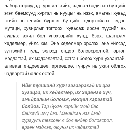
лабораториудад туршилт хийх, чадвал бодисын бүтцийг
эгэл бөөмсүүд хүртэл нь нууцыг нь нээх, амьтны хувьд
эсийн нь генийн бүрдэл, бүтцийг тодорхойлох, элдэв
мутаци, хувирлыг тогтоох, хувьсаж ирсэн түүхийг нь
судлах ажил бол үнэхээрийн хүнд, бэрх, шантрам
хөдөлмөр, үйлс юм. Энэ хөдөлмөр эрхлэх, энэ үйлсэд
зүтгэхийн тулд эхлээд өндөр боловсролтой, өргөн
мэдлэгтэй, их мэдээлэлтэй, сэтгэн бодох хурц ухаантай,
аливааг өндрөөшөө, өргөөшөө, гүнрүү нь ухан ойлгох
чадвартай болох ёстой.
Ийм түвшинд хүрч гэгээрэхэд их цаг
хугацаа, их хөдөлмөр, их хөрөнгө хүч,
амьдралын боломж, нөхцөл хэрэгтэй
болдог.
Тэр бүхэн хэрийн хүнд бас
байхгүй шүү дээ. Манайхан нэг дээд
сургууль төгссөн л бол өндөр боловсрол,
өргөн мэдлэг, оюуны их чадавхтай