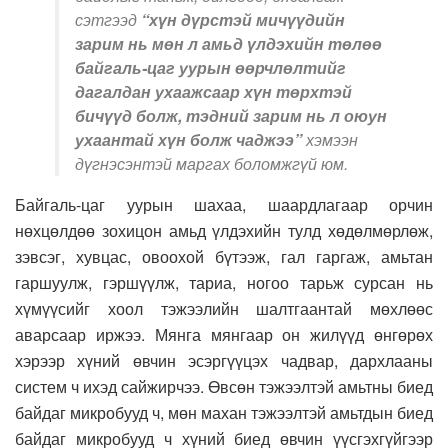
сэтгээд
“хүн дүрстэй мичүүдийн
зарим нь мөн л амьд үлдэхийн төлөө
байгаль-цаг уурын өөрчлөлтийг
дагалдан ухаажсаар хүн төрхтэй
бичүүд болж, тэдний зарим нь л оюун
ухаантай хүн болж чаджээ”
хэмээн
дүгнэсэнтэй маргах боломжгүй юм.
Байгаль-цаг уурын шахаа, шаардлагаар орчин
нөхцөлдөө зохицон амьд үлдэхийн тулд хөдөлмөрлөж,
зэвсэг, хувцас, овоохой бүтээж, гал гаргаж, амьтан
гаршуулж, гэршүүлж, тариа, ногоо тарьж сурсан нь
хүмүүсийг хоол тэжээлийн шалтгаантай мөхлөөс
аварсаар иржээ. Мянга мянгаар он жилүүд өнгөрөх
хэрээр хүний өвчин эсэргүүцэх чадвар, дархлааны
систем ч ихэд сайжирчээ. Өвсөн тэжээлтэй амьтны биед
байдаг микробууд ч, мөн махан тэжээлтэй амьтдын биед
байдаг микробууд ч хүний биед өвчин үүсгэхгүйгээр