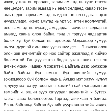
ичиж, унтаж өнгөрөөдөг, зарим амьтад нь хүнс тэжээл
нөөцөлдөг, зарим амьтад нь өвөл хөлдөөд хавар гэсэж
амь ордог, зарим амьтад нь идэш тэжээлээ даган, эрэн
нүүдэллэдэг, ихэнх амьтад нь урт үс, өтгөн ноолууртай,
олон амьтад нь нүхэнд амьдардаг гэхчилэн чадварлаг
амьтад хаана олон байна тэнд л тэргүүн чадвартан
болох хүн буй болсон нь тодорхой. Мэдээжээр хүмүүс
нь хүн дүрстэй амьтнаас үүснэ шүү дээ… Энэчлэн олон
олон зөв дүгнэлтийг орчноо сайтар ажиглаад л хийчих
боломжтой. Ганцхүү сэтгэн бодох, ухаж таних, нэгтгэн
дүгнэх ухаан, чадавх л хэрэгтэй. Байгаль дээр бэлээхэн
байж байгаа бүх юмсын бүх шинжийг хүмүүс
зохиомлоор буй болгож чадна. Алмаз мэт хатуу чулууг
ч, чулуу мэт хатуу тоосгыг ч, хамгийн сайн чанарын ган
төмрийг ч, эгшин зуур хатуурдаг цементийг ч бүтээх,
гарган авах бололцоотой. Гаргаад авчихсан ч байгаа.
Ер нь байгальд байгаа бүхнийг дууриалган хийж чадах,