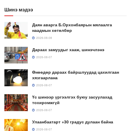
Шинэ мэдээ
Даян аварга Б.Орхонбаярын мялаалга
наадмын хөтөлбөр
2026-08-08
Дараах замуудыг хааж, шинэчлэнэ
2026-08-07
Өнөөдөр дараах байршлуудад цахилгаан
хязгаарлана
2026-08-07
Үс шинээр үргээлгэх буюу засуулахад
тохиромжгүй
2026-08-07
Улаанбаатарт +30 градус дулаан байна
2026-08-07