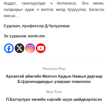
боддог, танилцуулдаг ч болчихжээ. Энэ өвчин,
халдварыг ядаж л жилээс жилд бууруулах, багасгах
юмсан…
Судлаач, профессор Д.Чулуунжав
Эх сурвалж: sonin.mn
Previous Post
Архангай аймгийн Монгол Ардын Намын даргаар
Б.Цэрэннадмидыг улираан томиллоо
Next Post
П.Батчулуун эмчийн хэргийг шүүх шийдвэрлэсэн