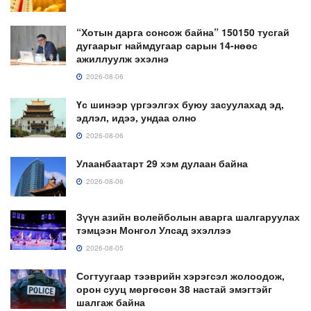
“Хотын дарга сонсож байна” 150150 тусгай
дугаарыг наймдугаар сарын 14-нөөс
ажиллуулж эхэлнэ
2026-08-06
Үс шинээр үргээлгэх буюу засуулахад эд,
эдлэл, идээ, ундаа олно
2026-08-06
Улаанбаатарт 29 хэм дулаан байна
2026-08-06
Зүүн азийн волейболын аварга шалгаруулах
тэмцээн Монгол Улсад эхэллээ
2026-08-05
Согтуугаар тээврийн хэрэгсэл жолоодож,
орон сууц мөргөсөн 38 настай эмэгтэйг
шалгаж байна