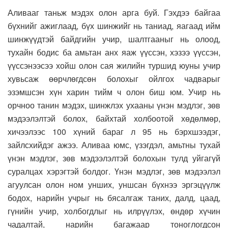
Аливааг таньж мэдэх олон арга буй. Гэхдээ байгаа
бүхнийг ажиглаад, бүх шинжийг нь таниад, яагаад ийм
шинжүүдтэй байдгийн учир, шалтгааныг нь олоод,
тухайн бодис ба амьтан анх яаж үүссэн, хэзээ үүссэн,
үүссэнээсээ хойш олон сая жилийн туршид юуны учир
хувьсаж өөрчлөгдсөн болохыг ойлгох чадварыг
эзэмшсэн хүн харин тийм ч олон биш юм. Учир нь
орчноо танин мэдэх, шинжлэх ухааны үнэн мэдлэг, зөв
мэдээлэлтэй болох, байхтай холбоотой хөдөлмөр,
хичээлээс 100 хүний бараг л 95 нь бэрхшээдэг,
зайлсхийдэг ажээ. Аливаа юмс, үзэгдэл, амьтны тухай
үнэн мэдлэг, зөв мэдээлэлтэй болохын тулд уйгагүй
суралцах хэрэгтэй болдог. Үнэн мэдлэг, зөв мэдээлэл
агуулсан олон ном унших, уншсан бүхнээ эргэцүүлж
бодох, нарийн учрыг нь бясалгаж таних, далд, цаад,
гүнийн учир, холбогдлыг нь илрүүлэх, өндөр хүчин
чадалтай, нарийн багажаар тоноглогдсон