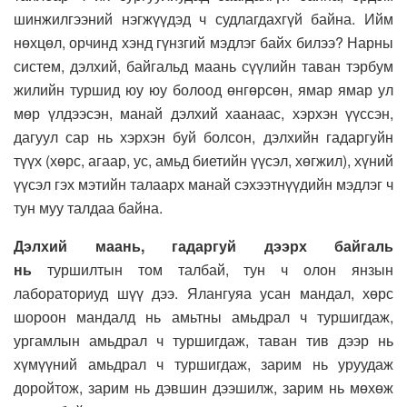
шинжилгээний нэгжүүдэд ч судлагдахгүй байна. Ийм
нөхцөл, орчинд хэнд гүнзгий мэдлэг байх билээ? Нарны
систем, дэлхий, байгальд маань сүүлийн таван тэрбум
жилийн туршид юу юу болоод өнгөрсөн, ямар ямар ул
мөр үлдээсэн, манай дэлхий хаанаас, хэрхэн үүссэн,
дагуул сар нь хэрхэн буй болсон, дэлхийн гадаргуйн
түүх (хөрс, агаар, ус, амьд биетийн үүсэл, хөгжил), хүний
үүсэл гэх мэтийн талаарх манай сэхээтнүүдийн мэдлэг ч
тун муу талдаа байна.
Дэлхий маань, гадаргуй дээрх байгаль
нь
туршилтын том талбай, тун ч олон янзын
лабораториуд шүү дээ. Ялангуяа усан мандал, хөрс
шороон мандалд нь амьтны амьдрал ч туршигдаж,
ургамлын амьдрал ч туршигдаж, таван тив дээр нь
хүмүүний амьдрал ч туршигдаж, зарим нь уруудаж
доройтож, зарим нь дэвшин дээшилж, зарим нь мөхөж