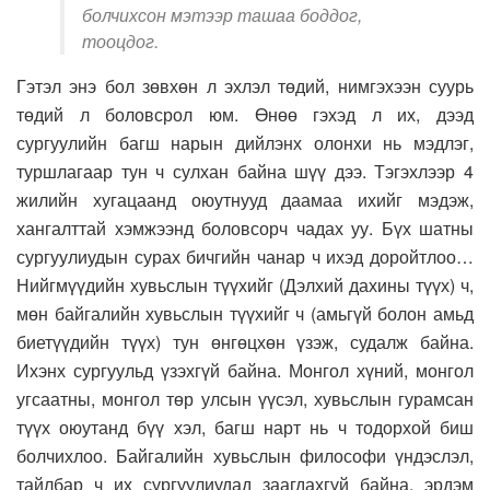
болчихсон мэтээр ташаа боддог,
тооцдог.
Гэтэл энэ бол зөвхөн л эхлэл төдий, нимгэхээн суурь
төдий л боловсрол юм. Өнөө гэхэд л их, дээд
сургуулийн багш нарын дийлэнх олонхи нь мэдлэг,
туршлагаар тун ч сулхан байна шүү дээ. Тэгэхлээр 4
жилийн хугацаанд оюутнууд даамаа ихийг мэдэж,
хангалттай хэмжээнд боловсорч чадах уу. Бүх шатны
сургуулиудын сурах бичгийн чанар ч ихэд доройтлоо…
Нийгмүүдийн хувьслын түүхийг (Дэлхий дахины түүх) ч,
мөн байгалийн хувьслын түүхийг ч (амьгүй болон амьд
биетүүдийн түүх) тун өнгөцхөн үзэж, судалж байна.
Ихэнх сургуульд үзэхгүй байна. Монгол хүний, монгол
угсаатны, монгол төр улсын үүсэл, хувьслын гурамсан
түүх оюутанд бүү хэл, багш нарт нь ч тодорхой биш
болчихлоо. Байгалийн хувьслын философи үндэслэл,
тайлбар ч их сургуулиудад заагдахгүй байна, эрдэм