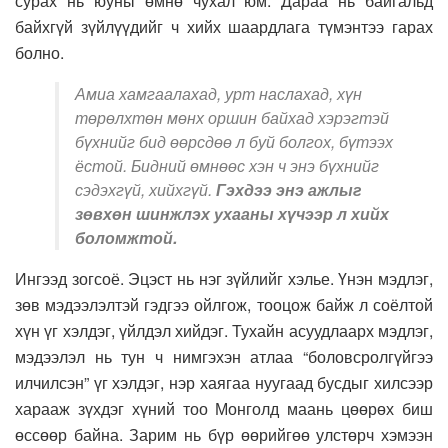
сурах нь юуны өмнө чухал юм. Дараа нь байгальд
байхгүй зүйлүүдийг ч хийх шаардлага түмэнтээ гарах
болно.
Амиа хамгаалахад, урт наслахад, хүн
төрөлхтөн мөнх оршин байхад хэрэгтэй
бүхнийг бид өөрсдөө л буй болгох, бүтээх
ёстой. Бидний өмнөөс хэн ч энэ бүхнийг
сэдэхгүй, хийхгүй.
Гэхдээ энэ ажлыг
зөвхөн шинжлэх ухааны хүчээр л хийх
боломжтой.
Ингээд зогсоё. Эцэст нь нэг зүйлийг хэлье. Үнэн мэдлэг,
зөв мэдээлэлтэй гэдгээ ойлгож, тооцож байж л соёлтой
хүн үг хэлдэг, үйлдэл хийдэг. Тухайн асуудлаарх мэдлэг,
мэдээлэл нь тун ч нимгэхэн атлаа “боловсролгүйгээ
илчилсэн” үг хэлдэг, нэр хаягаа нуугаад бусдыг хилсээр
харааж зүхдэг хүний тоо Монголд маань цөөрөх биш
өссөөр байна. Зарим нь бүр өөрийгөө улстөрч хэмээн