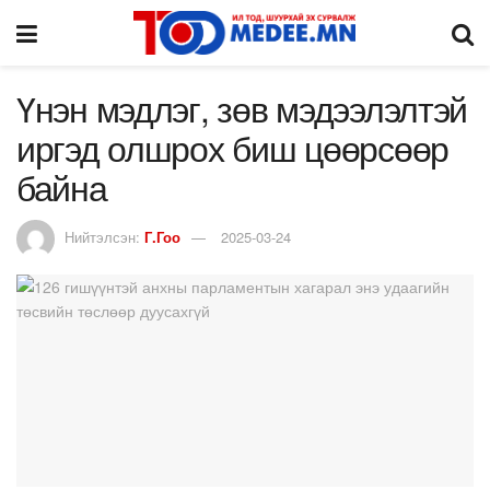
Үнэн мэдлэг, зөв мэдээлэлтэй
иргэд олшрох биш цөөрсөөр
байна
Нийтэлсэн:
Г.Гоо
2025-03-24