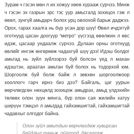
Зурам ч гэсэн мөн л их хожуу хөеө хурааж сурчээ. Минж
ч гэсэн эх газрын эрс тэс уур амьсгалд зохицох гэж л
өвөл, зунгүй амьдарч болох урц овоохой барьж даджээ.
Орох, гарах хаалга нь бүр усан дор шүү! Өвөл ичдэггүй
оготнууд цасан доогуур “метро” үүсгээд өвөлжин л өвс
идэж, цасаар ундаалж сурчээ. Дулаан орны оготнууд
өвлийг ингэж өнгөрөөж чадахгүй шүү дээ! Идэш болдог
амьтад нь зүйл зүйлээрээ буй болсон үед л махан
идэштэн, араатан амьтан буй болох нь тодорхой юм.
Шоргоолж буй болж байж л зөвхөн шоргоолжоор
хооллогч гарч ирнэ биз дээ? Байгаль, цаг уурын
өөрчлөгдсөн нөхцөлд зохицож амьдрах, амьд үлдэхийн
төлөөх олон зуун мянга, бүр олон сая жилийн хатуу
ширүүн тэмцэл л амьтдад гайхамшигтай, гайхамшигтай
чадавхыг олгодог байна.
Олон зүйл амьтдын өөрчлөгдөж хувирсан
байдлыг таньж, ойлгоод, бясалгаж