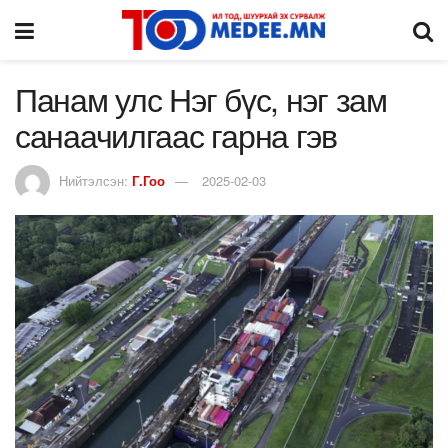
Панам улс Нэг бүс, нэг зам
санаачилгаас гарна гэв
Нийтэлсэн:
Г.Гоо
2025-02-03