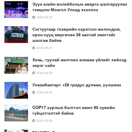
Зүүн азийн волейболын аварга шалгаруулах
тэмцээн Монгол Улсад эхэллээ
2026-08-05
Согтуугаар тээврийн хэрэгсэл жолоодож,
орон сууц мөргөсөн 38 настай эмэгтэйг
шалгаж байна
2026-08-05
Хонь, туулай жилтнээ аливаа үйлийг хийхэд
эерэг сайн
2026-08-05
Улаанбаатарт +28 градус дулаан, үүлшинэ
2026-08-05
COP17 хурлын бэлтгэл ажил 90 хувийн
гүйцэтгэлтэй байна
2026-08-04