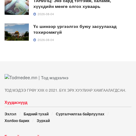
ТАНИЛЦ: Энэ сард тэтгэмж, халамж,
хүүхдийн мөнгө олгох хуваарь
2026-08-04
Үс шинээр үргээлгэх буюу засуулахад
тохиромжгүй
2026-08-04
ТОД МЭДЭЭ ГРӨҮ ХХК © 2021. БҮХ ЭРХ ХУУЛИАР ХАМГААЛАГДСАН.
Хуудаснууд
Эхлэл
Бидний тухай
Сурталчилгаа байрлуулах
Холбоо барих
Зурхай