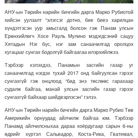
АНУ-ын Төрийн нарийн бичгийн дарга Марко Рубиотой
хийсэн уулзалт “элэгсэг дотно, бие биеэ харилцан
хүндэтгэсэн уур амьсгалд болсон гэж Панам улсын
Ерөнхийлөгч Хосе Рауль Мулино мэдэгдсэний сацуу
Хятадын Нэг бүс, нэг зам санаачилгад оролцох
хугацааг сунгах бодолгүй байгаагаа илэрхийлжээ.
Тэрбээр хэлэхдээ, Панамын засгийн газар уг
санаачилгад нэгдэх тухай 2017 онд байгуулсан гэрээг
сунгахгүй гэж онцлоод “бид энэ төслөөс гарахаар
судалж байгаа, манай улсын засгийн газар гэрээг
сунгахгүй байхаар шийдвэрлэсэн” гэлээ.
АНУ-ын Төрийн нарийн бичгийн дарга Марко Рубио Төв
Америкийн орнуудад айлчилж байгаа юм. Тэрбээр
Панамд айлчилсныхаа дараа хоёрдугаар сарын 6-ны
өдрийг хүртэл Сальвадор, Коста-Рика, Гватемал,