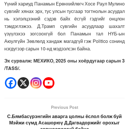
Үүний хариуд Панамын Ерөнхийлөгч Хосе Раул Мулино
сувгийг хянах эрх, тус улсын тусгаар тогтнолын асуудал
нь хэлэлцээний сэдэв байх ёсгүй гэдгийг онцлон
тэмдэглэжээ. Д.Трамп сувгийн асуудлаар шахалт
үзүүлэхээ зогсоохгүй бол Панамын тал НҮБ-ын
Аюулгүйн Зөвлөлд хандаж магадгүй гэж Politico сонинд
нэгдүгээр сарын 10-нд мэдээлсэн байна.
Эх сурвалж: МЕХИКО, 2025 оны хоёрдугаар сарын 3
/TASS/.
Previous Post
С.Бямбасүрэнгийн аварга цолны ёслол болж буй
Мэйжи сүмд Асашорюү Д.Дагвадоржийг орохыг
зөвшөөрөөгүй байна