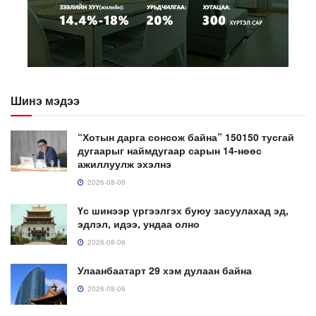
Шинэ мэдээ
“Хотын дарга сонсож байна” 150150 тусгай
дугаарыг наймдугаар сарын 14-нөөс
ажиллуулж эхэлнэ
2026-08-06
Үс шинээр үргээлгэх буюу засуулахад эд,
эдлэл, идээ, ундаа олно
2026-08-06
Улаанбаатарт 29 хэм дулаан байна
2026-08-06