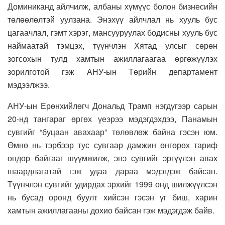
Доминиканд айлчилж, албаны хүмүүс болон бизнесийн
төлөөлөлтэй уулзана. Энэхүү айлчлал нь хууль бус
цагаачлал, гэмт хэрэг, мансууруулах бодисны хууль бус
наймаатай тэмцэх, түүнчлэн Хятад улсыг сөрөн
зогсохын тулд хамтын ажиллагаагаа өргөжүүлэх
зорилготой гэж АНУ-ын Төрийн департамент
мэдээлжээ.
АНУ-ын Ерөнхийлөгч Дональд Трамп нэгдүгээр сарын
20-нд тангараг өргөх үеэрээ мэдэгдэхдээ, Панамын
сувгийг “буцаан авахаар” төлөвлөж байна гэсэн юм.
Өмнө нь тэрбээр тус сувгаар дамжин өнгөрөх тариф
өндөр байгааг шүүмжилж, энэ сувгийг эргүүлэн авах
шаардлагатай гэж удаа дараа мэдэгдэж байсан.
Түүнчлэн сувгийг удирдах эрхийг 1999 онд шилжүүлсэн
нь бусад оронд буулт хийсэн гэсэн үг биш, харин
хамтын ажиллагааны дохио байсан гэж мэдэгдэж байв.