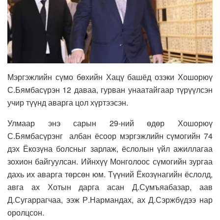
Мэргэжлийн сүмо бөхийн Хацү башёд озэки Хошорюү
С.Бямбасүрэн 12 даваа, гурван унаатайгаар түрүүлсэн
учир түүнд аварга цол хүртээсэн.
Улмаар энэ сарын 29-ний өдөр Хошорюү
С.Бямбасүрэнг албан ёсоор мэргэжлийн сүмогийн 74
дэх Ёкозүна болсныг зарлаж, ёслолын үйл ажиллагаа
зохион байгуулсан. Ийнхүү Монголоос сүмогийн зургаа
дахь их аварга төрсөн юм. Түүний Ёкозүнагийн ёслолд,
авга ах Хотын дарга асан Д.Сумъяабазар, аав
Д.Сугаррагчаа, ээж Р.Нармандах, ах Д.Сэржбүдээ нар
оролцсон.