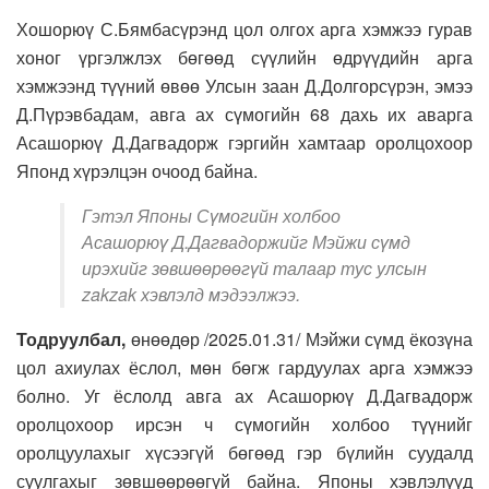
Хошорюү С.Бямбасүрэнд цол олгох арга хэмжээ гурав
хоног үргэлжлэх бөгөөд сүүлийн өдрүүдийн арга
хэмжээнд түүний өвөө Улсын заан Д.Долгорсүрэн, эмээ
Д.Пүрэвбадам, авга ах сүмогийн 68 дахь их аварга
Асашорюү Д.Дагвадорж гэргийн хамтаар оролцохоор
Японд хүрэлцэн очоод байна.
Гэтэл Японы Сүмогийн холбоо
Асашорюү Д.Дагвадоржийг Мэйжи сүмд
ирэхийг зөвшөөрөөгүй талаар тус улсын
zakzak хэвлэлд мэдээлжээ.
Тодруулбал,
өнөөдөр /2025.01.31/ Мэйжи сүмд ёкозүна
цол ахиулах ёслол, мөн бөгж гардуулах арга хэмжээ
болно. Уг ёслолд авга ах Асашорюү Д.Дагвадорж
оролцохоор ирсэн ч сүмогийн холбоо түүнийг
оролцуулахыг хүсээгүй бөгөөд гэр бүлийн суудалд
суулгахыг зөвшөөрөөгүй байна. Японы хэвлэлүүд