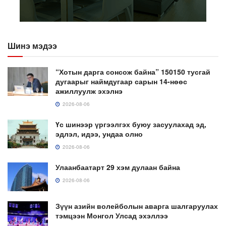
Шинэ мэдээ
“Хотын дарга сонсож байна” 150150 тусгай
дугаарыг наймдугаар сарын 14-нөөс
ажиллуулж эхэлнэ
2026-08-06
Үс шинээр үргээлгэх буюу засуулахад эд,
эдлэл, идээ, ундаа олно
2026-08-06
Улаанбаатарт 29 хэм дулаан байна
2026-08-06
Зүүн азийн волейболын аварга шалгаруулах
тэмцээн Монгол Улсад эхэллээ