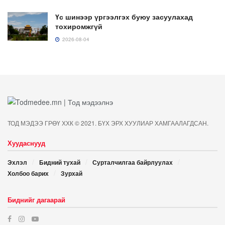
Үс шинээр үргээлгэх буюу засуулахад
тохиромжгүй
2026-08-04
ТОД МЭДЭЭ ГРӨҮ ХХК © 2021. БҮХ ЭРХ ХУУЛИАР ХАМГААЛАГДСАН.
Хуудаснууд
Эхлэл
Бидний тухай
Сурталчилгаа байрлуулах
Холбоо барих
Зурхай
Биднийг дагаарай