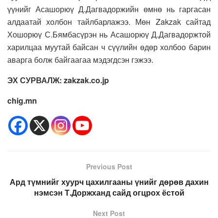
үүнийг Асашорюү Д.Дагвадоржийн өмнө нь гаргасан
алдаатай холбон тайлбарлажээ. Мөн Zakzak сайтад
Хошорюү С.Бямбасүрэн нь Асашорюү Д.Дагвадоржтой
харилцаа муутай байсан ч сүүлийн өдөр холбоо барин
аварга болж байгаагаа мэдэгдсэн гэжээ.
ЭХ СУРВАЛЖ: zakzak.co.jp
chig.mn
Previous Post
Ард түмнийг хуурч цахилгааны үнийг дөрөв дахин
нэмсэн Т.Доржханд сайд огцрох ёстой
Next Post