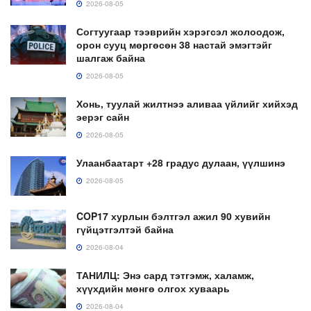
2026-08-05
Согтуугаар тээврийн хэрэгсэл жолоодож,
орон сууц мөргөсөн 38 настай эмэгтэйг
шалгаж байна
2026-08-05
Хонь, туулай жилтнээ аливаа үйлийг хийхэд
эерэг сайн
2026-08-05
Улаанбаатарт +28 градус дулаан, үүлшинэ
2026-08-05
COP17 хурлын бэлтгэл ажил 90 хувийн
гүйцэтгэлтэй байна
2026-08-04
ТАНИЛЦ: Энэ сард тэтгэмж, халамж,
хүүхдийн мөнгө олгох хуваарь
2026-08-04