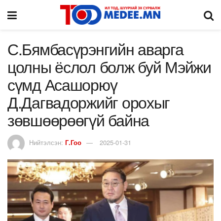
С.Бямбасүрэнгийн аварга
цолны ёслол болж буй Мэйжи
сүмд Асашорюү
Д.Дагвадоржийг орохыг
зөвшөөрөөгүй байна
Нийтэлсэн:
Г.Гоо
2025-01-31