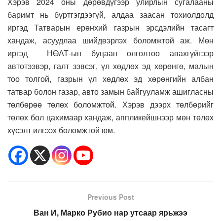
Хэрэв 2024 оны дөрөвдүгээр улирлын сугалааны
баримт нь бүртгэгдээгүй, алдаа заасан тохиолдолд
иргэд Татварын ерөнхий газрын эрсдэлийн тасагт
хандаж, асуудлаа шийдвэрлэх боломжтой аж. Мөн
иргэд НӨАТ-ын буцаан олголтоо авахгүйгээр
автотээвэр, галт зэвсэг, үл хөдлөх эд хөрөнгө, малын
тоо толгой, газрын үл хөдлөх эд хөрөнгийн албан
татвар болон газар, авто замын байгууламж ашигласны
төлбөрөө төлөх боломжтой. Хэрэв дээрх төлбөрийг
төлөх бол цахимаар хандаж, аппликейшнээр мөн төлөх
хүсэлт илгээх боломжтой юм.
Previous Post
Ван И, Марко Рубио нар утсаар ярьжээ