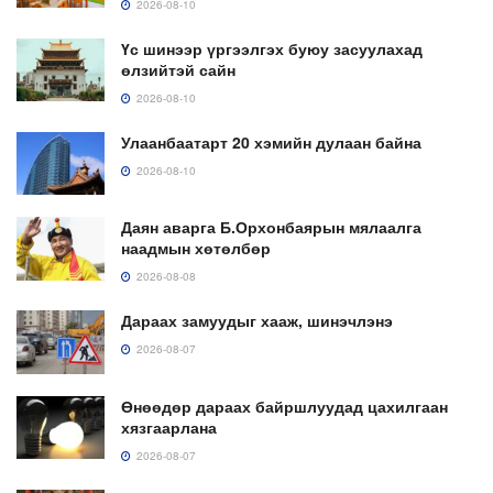
2026-08-10
Үс шинээр үргээлгэх буюу засуулахад
өлзийтэй сайн
2026-08-10
Улаанбаатарт 20 хэмийн дулаан байна
2026-08-10
Даян аварга Б.Орхонбаярын мялаалга
наадмын хөтөлбөр
2026-08-08
Дараах замуудыг хааж, шинэчлэнэ
2026-08-07
Өнөөдөр дараах байршлуудад цахилгаан
хязгаарлана
2026-08-07