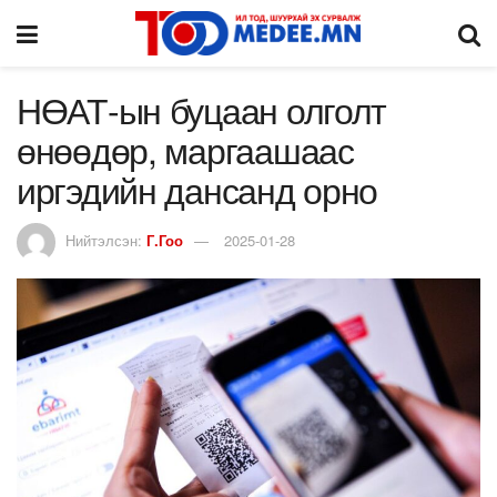
НӨАТ-ын буцаан олголт
өнөөдөр, маргаашаас
иргэдийн дансанд орно
Нийтэлсэн:
Г.Гоо
2025-01-28