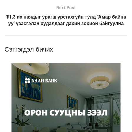
Next Post
₮1.3 их наядыг урагш урсгахгүйн тулд ‘Амар байна
уу’ үзэсгэлэн худалдааг дахин зохион байгуулна
Сэтгэгдэл бичих