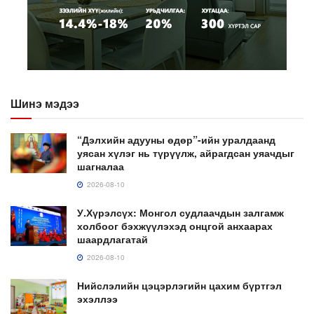
Шинэ мэдээ
“Дэлхийн адууны өдөр”-ийн уралдаанд
уясан хүлэг нь түрүүлж, айрагдсан уяачдыг
шагналаа
2026-08-10
У.Хүрэлсүх: Монгол судлаачдын залгамж
холбоог бэхжүүлэхэд онцгой анхаарах
шаардлагатай
2026-08-10
Нийслэлийн цэцэрлэгийн цахим бүртгэл
эхэллээ