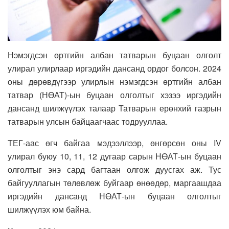
Нэмэгдсэн өртгийн албан татварын буцаан олголт
улирал улирлаар иргэдийн дансанд ордог болсон. 2024
оны дөрөвдүгээр улирлын нэмэгдсэн өртгийн албан
татвар (НӨАТ)-ын буцаан олголтыг хэзээ иргэдийн
дансанд шилжүүлэх талаар Татварын ерөнхий газрын
татварын улсын байцаагчаас тодрууллаа.
ТЕГ-аас өгч байгаа мэдээллээр,
өнгөрсөн оны IV
улирал буюу 10, 11, 12 дугаар сарын НӨАТ-ын буцаан
олголтыг энэ сард багтаан олгож дуусгах аж
. Тус
байгууллагын төлөвлөж буйгаар өнөөдөр, маргаашдаа
иргэдийн дансанд НӨАТ-ын буцаан олголтыг
шилжүүлэх юм байна.