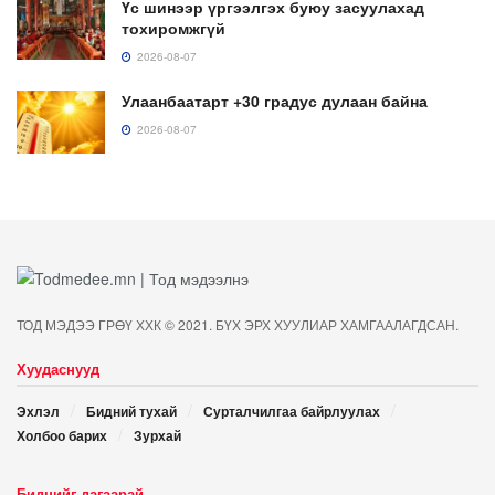
Үс шинээр үргээлгэх буюу засуулахад
тохиромжгүй
2026-08-07
Улаанбаатарт +30 градус дулаан байна
2026-08-07
ТОД МЭДЭЭ ГРӨҮ ХХК © 2021. БҮХ ЭРХ ХУУЛИАР ХАМГААЛАГДСАН.
Хуудаснууд
Эхлэл
Бидний тухай
Сурталчилгаа байрлуулах
Холбоо барих
Зурхай
Биднийг дагаарай