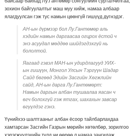
байсаар байхад Лу.Гантөмөр сонгуулийн сурталчилгаа,
зохион байгуулалтыг маш муу хийж, намаа албаар
ялагдуулсан гэж тус намын цөөнгүй гишүүд дүгнэдэг.
АН-ын дүрмээр бол Лу.Гантөмөр аль
хэдийн намын даргаасаа огцрох ёстой ч
энэ асуудал мөддөө шийдэгдэхгүй нь
бололтой.
Яагаад гэвэл МАН-ын удирдлагууд УИХ-
ын гишүүн, Монгол Улсын Тэргүүн Шадар
Сайд бөгөөд Эдийн Засгийн Хөгжлийн
сайд, АН-ын дарга Лу.Гантөмөрт:
Намын даргын албан тушаалаа яасан ч
өгч болохгүй гэж ятгах, шахахын завсар
өгүүлдэг гэнэ.
Үүнийхээ шалтгааныг албан ёсоор тайлбарлахдаа
хамтарсан Засгийн Газрын мөрийн хөтөлбөр, зорилгоо
хэрэгжүүлэхийн тулд чи өөрөө л намаа зангидаж,