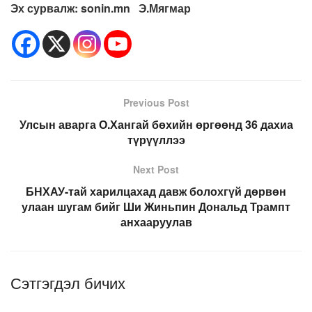
Эх сурвалж: sonin.mn Э.Мягмар
Previous Post
Улсын аварга О.Хангай бөхийн өргөөнд 36 дахиа
түрүүллээ
Next Post
БНХАУ-тай харилцахад давж болохгүй дөрвөн
улаан шугам бийг Ши Жиньпин Дональд Трампт
анхааруулав
Сэтгэгдэл бичих