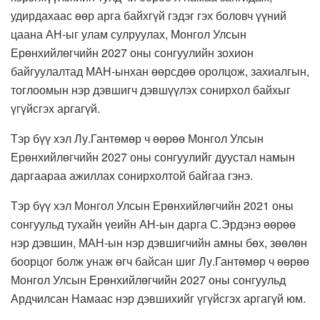
удирдахаас өөр арга байхгүй гэдэг гэх боловч үүний
цаана АН-ыг улам сулруулах, Монгол Улсын
Ерөнхийлөгчийн 2027 оны сонгуулийн зохион
байгуулалтад МАН-ынхан өөрсдөө оролцож, захиалгын,
тоглоомын нэр дэвшигч дэвшүүлэх сонирхол байхыг
үгүйсгэх аргагүй.
Тэр бүү хэл Лу.Гантөмөр ч өөрөө Монгол Улсын
Ерөнхийлөгчийн 2027 оны сонгуулийг дуустал намын
даргаараа ажиллах сонирхолтой байгаа гэнэ.
Тэр бүү хэл Монгол Улсын Ерөнхийлөгчийн 2021 оны
сонгуульд тухайн үеийн АН-ын дарга С.Эрдэнэ өөрөө
нэр дэвшин, МАН-ын нэр дэвшигчийн амны бөх, зөөлөн
боорцог болж унаж өгч байсан шиг Лу.Гантөмөр ч өөрөө
Монгол Улсын Ерөнхийлөгчийн 2027 оны сонгуульд
Ардчилсан Намаас нэр дэвшихийг үгүйсгэх аргагүй юм.