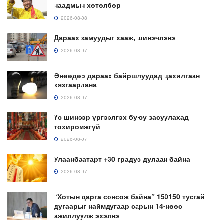
наадмын хөтөлбөр
2026-08-08
Дараах замуудыг хааж, шинэчлэнэ
2026-08-07
Өнөөдөр дараах байршлуудад цахилгаан
хязгаарлана
2026-08-07
Үс шинээр үргээлгэх буюу засуулахад
тохиромжгүй
2026-08-07
Улаанбаатарт +30 градус дулаан байна
2026-08-07
“Хотын дарга сонсож байна” 150150 тусгай
дугаарыг наймдугаар сарын 14-нөөс
ажиллуулж эхэлнэ