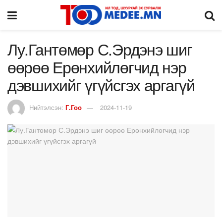
Лу.Гантөмөр С.Эрдэнэ шиг
өөрөө Ерөнхийлөгчид нэр
дэвшихийг үгүйсгэх аргагүй
Нийтэлсэн:
Г.Гоо
2024-11-19