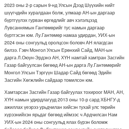
2023 оны 2-р сарын 9-нд Улсын Дээд Шүүхийн нийт
шүүгчдийн хуралдаан болж, улмаар АН-ын даргаар
бүртгүүлэх гурван өргөдлийг авч хэлэлцээд
Лувсаннямын Гантөмөрийг тус намын даргаар
бүртгэсэн юм. Лу.Гантөмөр намаа удирдан, УИХ-ын
2024 оны сонгуульд оролцсон боловч АН ялагдсан
билээ. Гэвч Монгол Улсын Ерөнхий Сайд, МАН-ын
дарга Л.Оюун-Эрдэнэ АН, ХҮН намтай хамтран Засгийн
Газар байгуулсан бөгөөд АН-ын дарга Лу.Гантөмөрийг
Монгол Улсын Тэргүүн Шадар Сайд бөгөөд Эдийн
Засгийн Хөгжлийн сайдаар томилсон юм.
Хамтарсан Засгийн Газар байгуулах тохироог МАН, АН,
ХҮН намын удирдлагууд 2013 оны 10-р сард ХБНГУ-д
ажиллах үеэрээ урьдчилан хийсэн тухай улс төрийн
хүрээнийхэн ярьдаг бөгөөд иймээс ч Ардчилсан Нам
УИХ-ын 2024 оны сонгуульд ялах бүрэн боломж