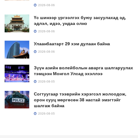
2026-08-06
Үс шинээр үргээлгэх буюу засуулахад эд,
эдлэл, идээ, ундаа олно
2026-08-06
Улаанбаатарт 29 хэм дулаан байна
2026-08-06
Зүүн азийн волейболын аварга шалгаруулах
тэмцээн Монгол Улсад эхэллээ
2026-08-05
Согтуугаар тээврийн хэрэгсэл жолоодож,
орон сууц мөргөсөн 38 настай эмэгтэйг
шалгаж байна
2026-08-05