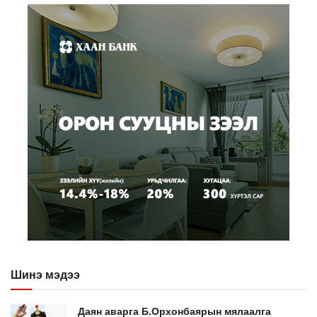
Шинэ мэдээ
Даян аварга Б.Орхонбаярын мялаалга