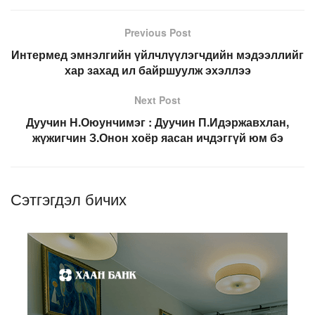
Previous Post
Интермед эмнэлгийн үйлчлүүлэгчдийн мэдээллийг
хар захад ил байршуулж эхэллээ
Next Post
Дуучин Н.Оюунчимэг : Дуучин П.Идэржавхлан,
жүжигчин З.Онон хоёр яасан ичдэггүй юм бэ
Сэтгэгдэл бичих