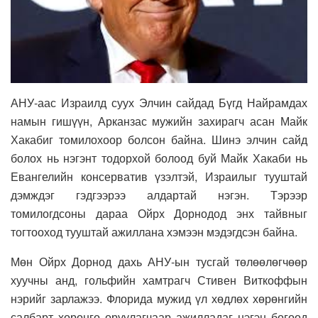
АНУ-аас Израилд суух Элчин сайдад Бүгд Найрамдах
намын гишүүн, Арканзас мужийн захирагч асан Майк
Хакабиг томилохоор болсон байна. Шинэ элчин сайд
болох нь нэгэнт тодорхой болоод буй Майк Хакаби нь
Евангелийн консерватив үзэлтэй, Израилыг тууштай
дэмждэг гэдгээрээ алдартай нэгэн. Тэрээр
томилогдсоны дараа Ойрх Дорнодод энх тайвныг
тогтооход тууштай ажиллана хэмээн мэдэгдсэн байна.
Мөн Ойрх Дорнод дахь АНУ-ын тусгай төлөөлөгчөөр
хуучны анд, гольфийн хамтрагч Стивен Виткоффын
нэрийг зарлажээ. Флорида мужид үл хөдлөх хөрөнгийн
салбарт хөрөнгө оруулагчаар ажилладаг нэгэн бөгөөд