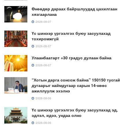
Өнөөдөр дараах байршлуудад цахилгаан
хязгаарлана
2026-08-07
Үс шинээр үргээлгэх буюу засуулахад
тохиромжгүй
2026-08-07
Улаанбаатарт +30 градус дулаан байна
2026-08-07
“Хотын дарга сонсож байна” 150150 тусгай
дугаарыг наймдугаар сарын 14-нөөс
ажиллуулж эхэлнэ
2026-08-06
Үс шинээр үргээлгэх буюу засуулахад эд,
эдлэл, идээ, ундаа олно
2026-08-06