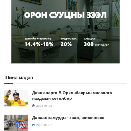
Шинэ мэдээ
Даян аварга Б.Орхонбаярын мялаалга
наадмын хөтөлбөр
2026-08-08
Дараах замуудыг хааж, шинэчлэнэ
2026-08-07