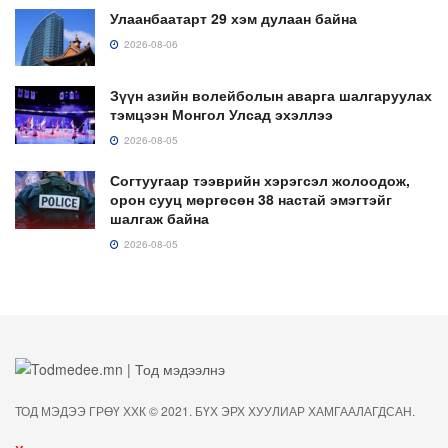
Улаанбаатарт 29 хэм дулаан байна
2026-08-06
Зүүн азийн волейболын аварга шалгаруулах
тэмцээн Монгол Улсад эхэллээ
2026-08-05
Согтуугаар тээврийн хэрэгсэл жолоодож,
орон сууц мөргөсөн 38 настай эмэгтэйг
шалгаж байна
2026-08-05
ТОД МЭДЭЭ ГРӨҮ ХХК © 2021. БҮХ ЭРХ ХУУЛИАР ХАМГААЛАГДСАН.