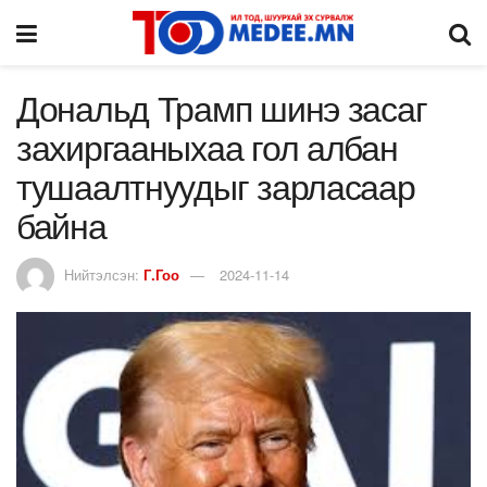
Дональд Трамп шинэ засаг
захиргааныхаа гол албан
тушаалтнуудыг зарласаар
байна
Нийтэлсэн:
Г.Гоо
2024-11-14