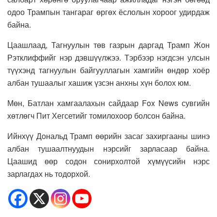
одоо Трампын тангараг өргөх ёслолын хороог удирдаж
байна.
Цаашлаад, Тагнуулын төв газрын даргад Трамп Жон
Рэтклиффийг нэр дэвшүүлжээ. Тэрбээр нэгдсэн улсын
түүхэнд тагнуулын байгууллагын хамгийн өндөр хоёр
албан тушаалыг хашиж үзсэн анхны хүн болох юм.
Мөн, Батлан хамгаалахын сайдаар Fox News сувгийн
хөтлөгч Пит Хегсетийг томилохоор болсон байна.
Ийнхүү Дональд Трамп өөрийн засаг захиргааны шинэ
албан тушаалтнуудын нэрсийг зарласаар байна.
Цаашид өөр содон сонирхолтой хүмүүсийн нэрс
зарлагдах нь тодорхой.