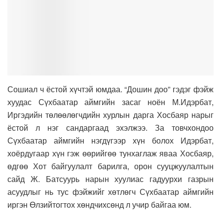
Сошиал ч ёстой хүчтэй юмдаа. “Дошин доо” гэдэг фэйж
хуудас Сүхбаатар аймгийн засаг ноён М.Идэрбат,
Иргэдийн төлөөлөгчдийн хурлын дарга Хосбаяр нарыг
ёстой л нэг сандаргаад эхэлжээ. За товчхондоо
Сүхбаатар аймгийн нэгдүгээр хүн болох Идэрбат,
хоёрдугаар хүн гэж өөрийгөө тунхаглаж яваа Хосбаяр,
өдгөө Хот байгуулалт барилга, орон сууцжуулалтын
сайд Ж. Батсуурь нарын хуулиас гадуурхи газрын
асуудлыг нь тус фэйжийг хөтлөгч Сүхбаатар аймгийн
иргэн Өлзийтогтох хөндчихсөнд л учир байгаа юм.