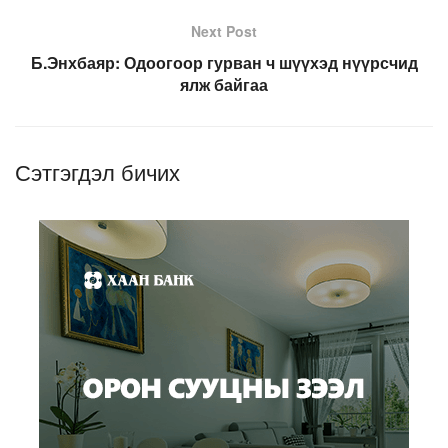
Next Post
Б.Энхбаяр: Одоогоор гурван ч шүүхэд нүүрсчид
ялж байгаа
Сэтгэгдэл бичих