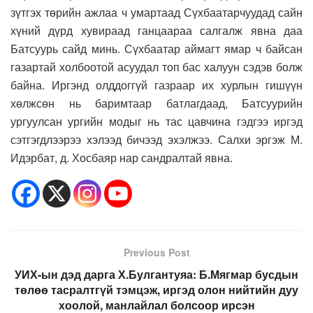
зүтгэх төрийн ажлаа ч умартаад Сүхбаатарчуудад сайн
хүний дүрд хувираад ганцаараа салгалж явна даа
Батсуурь сайд минь. Сүхбаатар аймагт ямар ч байсан
газартай холбоотой асуудал топ бас халуун сэдэв болж
байна. Иргэнд олддоггүй газраар их хурлын гишүүн
хөлжсөн нь баримтаар батлагдаад, Батсуурийн
ургуулсан ургийн модыг нь тас цавчина гэдгээ иргэд
сэтгэгдлээрээ хэлээд бичээд эхэлжээ. Салхи эргэж М.
Идэрбат, д. Хосбаяр нар сандралтай явна.
Previous Post
УИХ-ын дэд дарга Х.Булгантуяа: Б.Мягмар бусдын
төлөө тасралтгүй тэмцэж, иргэд олон нийтийн дуу
хоолой, манлайлал болсоор ирсэн