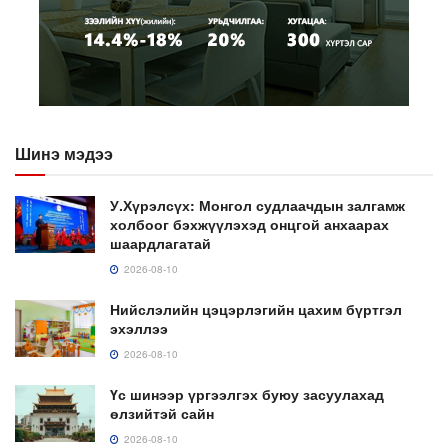
Шинэ мэдээ
У.Хүрэлсүх: Монгол судлаачдын залгамж
холбоог бэхжүүлэхэд онцгой анхаарах
шаардлагатай
2026-08-10
Нийслэлийн цэцэрлэгийн цахим бүртгэл
эхэллээ
2026-08-10
Үс шинээр үргээлгэх буюу засуулахад
өлзийтэй сайн
2026-08-10