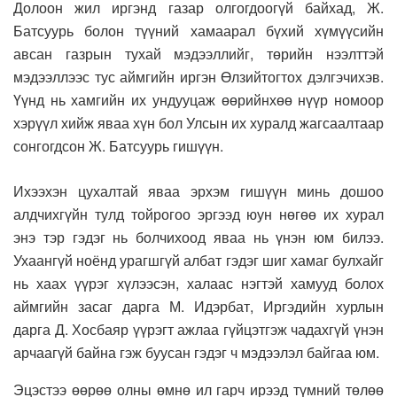
Долоон жил иргэнд газар олгогдоогүй байхад, Ж.
Батсуурь болон түүний хамаарал бүхий хүмүүсийн
авсан газрын тухай мэдээллийг, төрийн нээлттэй
мэдээллээс тус аймгийн иргэн Өлзийтогтох дэлгэчихэв.
Үүнд нь хамгийн их ундууцаж өөрийнхөө нүүр номоор
хэрүүл хийж яваа хүн бол Улсын их хуралд жагсаалтаар
сонгогдсон Ж. Батсуурь гишүүн.
Ихээхэн цухалтай яваа эрхэм гишүүн минь дошоо
алдчихгүйн тулд тойрогоо эргээд юун нөгөө их хурал
энэ тэр гэдэг нь болчихоод яваа нь үнэн юм билээ.
Ухаангүй ноёнд урагшгүй албат гэдэг шиг хамаг булхайг
нь хаах үүрэг хүлээсэн, халаас нэгтэй хамууд болох
аймгийн засаг дарга М. Идэрбат, Иргэдийн хурлын
дарга Д. Хосбаяр үүрэгт ажлаа гүйцэтгэж чадахгүй үнэн
арчаагүй байна гэж буусан гэдэг ч мэдээлэл байгаа юм.
Эцэстээ өөрөө олны өмнө ил гарч ирээд түмний төлөө