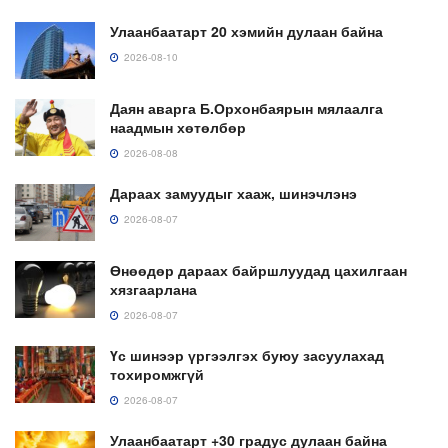
Улаанбаатарт 20 хэмийн дулаан байна
2026-08-10
Даян аварга Б.Орхонбаярын мялаалга
наадмын хөтөлбөр
2026-08-08
Дараах замуудыг хааж, шинэчлэнэ
2026-08-07
Өнөөдөр дараах байршлуудад цахилгаан
хязгаарлана
2026-08-07
Үс шинээр үргээлгэх буюу засуулахад
тохиромжгүй
2026-08-07
Улаанбаатарт +30 градус дулаан байна