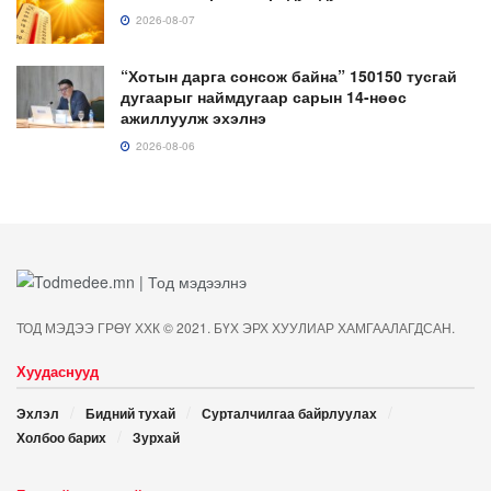
2026-08-07
“Хотын дарга сонсож байна” 150150 тусгай
дугаарыг наймдугаар сарын 14-нөөс
ажиллуулж эхэлнэ
2026-08-06
ТОД МЭДЭЭ ГРӨҮ ХХК © 2021. БҮХ ЭРХ ХУУЛИАР ХАМГААЛАГДСАН.
Хуудаснууд
Эхлэл
Бидний тухай
Сурталчилгаа байрлуулах
Холбоо барих
Зурхай