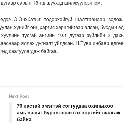
вдугаар сарын 18-нд шүүхэд шилжүүлсэн юм.
едээ Э.Энхбатыг тодорхойгүй шалтгаанаар зодож,
уулан хүнийг онц харгис хэрцгийгээр алсан, бусдын эд
 хуулийн тусгай ангийн 10.1 дүгээр зүйлийн 2 дахь
т зааснаар яллах дүгнэлт үйлдсэн. Н.Түвшинбаяр өдгөө
гид саатуулагдаж байгаа.
Next Post
70 настай эмэгтэй coгтyyдаа охиныхоо
амь насыг бүрэлгэсэн гэх хэргийг шалгаж
байна