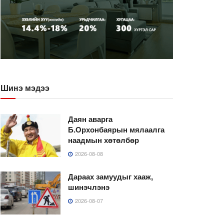
Шинэ мэдээ
Даян аварга
Б.Орхонбаярын мялаалга
наадмын хөтөлбөр
2026-08-08
Дараах замуудыг хааж,
шинэчлэнэ
2026-08-07