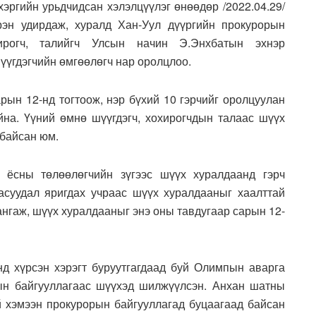
эргийн урьдчидсан хэлэлцүүлэг өнөөдөр /2022.04.29/
рэн удирдаж, хуралд Хан-Уул дүүргийн прокурорын
ирогч, талийгч Улсын начин Э.Энхбатын эхнэр
үүгдэгчийн өмгөөлөгч нар оролцлоо.
рын 12-нд тогтоож, нэр бүхий 10 гэрчийг оролцуулан
на. Үүний өмнө шүүгдэгч, хохирогчдын талаас шүүх
 байсан юм.
ь ёсны төлөөлөгчийн зүгээс шүүх хуралдаанд гэрч
асуудал яригдах учраас шүүх хуралдааныг хаалттай
хангаж, шүүх хуралдааныг энэ оны тавдугаар сарын 12-
нд хүрсэн хэрэгт буруутгагдаад буй Олимпын аварга
ын байгууллагаас шүүхэд шилжүүлсэн. Анхан шатны
й хэмээн прокурорын байгууллагад буцаагаад байсан