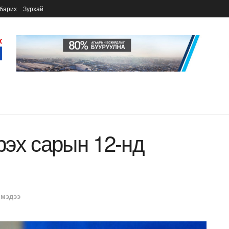
барих
Зурхай
эх сарын 12-нд
 мэдээ