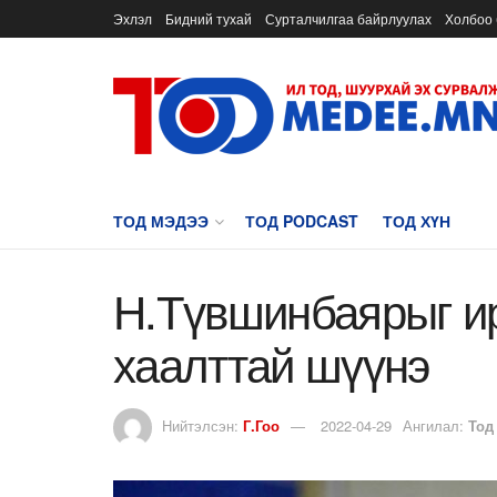
Эхлэл
Бидний тухай
Сурталчилгаа байрлуулах
Холбоо 
ТОД МЭДЭЭ
ТОД PODCAST
ТОД ХҮН
Н.Түвшинбаярыг ир
хаалттай шүүнэ
Нийтэлсэн:
Г.Гоо
2022-04-29
Ангилал:
Тод