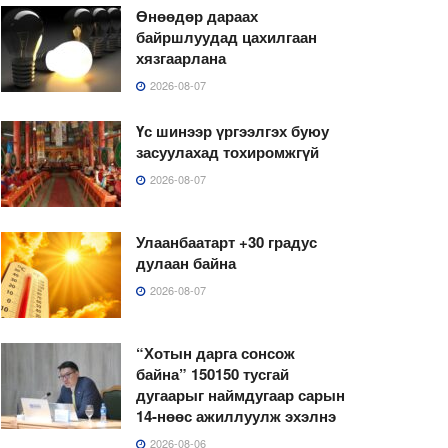
Өнөөдөр дараах
байршлуудад цахилгаан
хязгаарлана
2026-08-07
Үс шинээр үргээлгэх буюу
засуулахад тохиромжгүй
2026-08-07
Улаанбаатарт +30 градус
дулаан байна
2026-08-07
“Хотын дарга сонсож
байна” 150150 тусгай
дугаарыг наймдугаар сарын
14-нөөс ажиллуулж эхэлнэ
2026-08-06