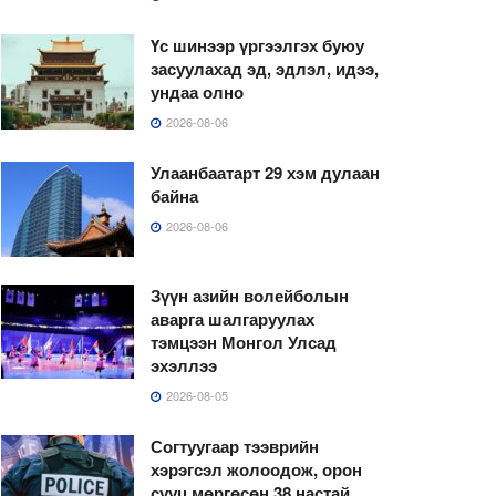
Үс шинээр үргээлгэх буюу
засуулахад эд, эдлэл, идээ,
ундаа олно
2026-08-06
Улаанбаатарт 29 хэм дулаан
байна
2026-08-06
Зүүн азийн волейболын
аварга шалгаруулах
тэмцээн Монгол Улсад
эхэллээ
2026-08-05
Согтуугаар тээврийн
хэрэгсэл жолоодож, орон
сууц мөргөсөн 38 настай