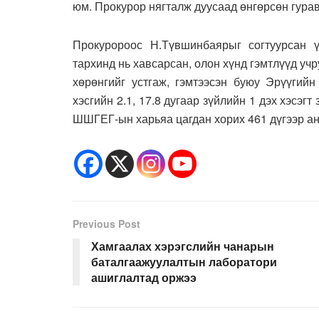
юм. Прокурор нягталж дуусаад өнгөрсөн гура
Прокуророос Н.Түвшинбаярыг согтуурсан ү
тархинд нь хавсарсан, олон хүнд гэмтлүүд учр
хөрөнгийг устгаж, гэмтээсэн буюу Эрүүгийн
хэсгийн 2.1, 17.8 дугаар зүйлийн 1 дэх хэсэг
ШШГЕГ-ын харьяа цагдан хорих 461 дүгээр ан
Previous Post
Хамгаалах хэрэгслийн чанарын
баталгаажуулалтын лаборатори
ашиглалтад оржээ