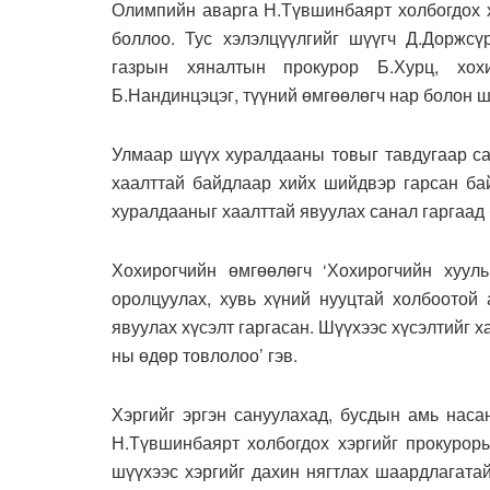
Олимпийн аварга Н.Түвшинбаярт холбогдох х
боллоо. Тус хэлэлцүүлгийг шүүгч Д.Доржсү
газрын хяналтын прокурор Б.Хурц, хох
Б.Нандинцэцэг, түүний өмгөөлөгч нар болон ш
Улмаар шүүх хуралдааны товыг тавдугаар са
хаалттай байдлаар хийх шийдвэр гарсан бай
хуралдааныг хаалттай явуулах санал гаргаад
Хохирогчийн өмгөөлөгч ‘Хохирогчийн хуул
оролцуулах, хувь хүний нууцтай холбоотой 
явуулах хүсэлт гаргасан. Шүүхээс хүсэлтийг 
ны өдөр товлолоо’ гэв.
Хэргийг эргэн сануулахад, бусдын амь наса
Н.Түвшинбаярт холбогдох хэргийг прокурор
шүүхээс хэргийг дахин нягтлах шаардлагата