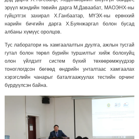
эрүүл мэндийн төвийн дарга М.Даваабат, МАОЭНХ-ны
гүйцэтгэх захирал Х.Ганбаатар, МҮЭХ-ны ерөнхий
нарийн бичгийн дарга Х.Буянжаргал болон бусад
албаны хүмүүс оролцов.
Тус лаборатори нь хамгаалалтын дуулга, ажлын тусгай
гутал болон төрөл бүрийн туршилтыг хийж болохуйц
олон үйлдэлт систем бүхий төхөөрөмжүүдээр
тоноглогдсон бөгөөд өндрийн унталтаас хамгаалах
хэрэгслийн чанарыг баталгаажуулах тестийн орчинг
бүрдүүлсэн байна.