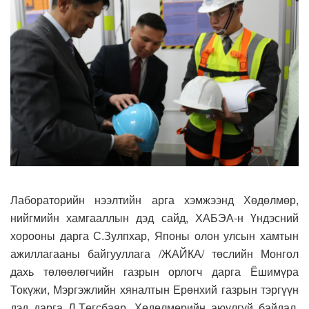
Лабораторийн нээлтийн арга хэмжээнд Хөдөлмөр,
нийгмийн хамгааллын дэд сайд, ХАБЭА-н Үндэсний
хорооны дарга С.Зулпхар, Японы олон улсын хамтын
ажиллагааны байгууллага /ЖАЙКА/ төслийн Монгол
дахь төлөөлөгчийн газрын орлогч дарга Ёшимүра
Токүжи, Мэргэжлийн хяналтын Ерөнхий газрын тэргүүн
дэд дарга Л.Төгсбаяр, Хөдөлмөрийн аюулгүй байдал,