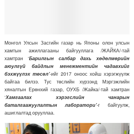
Монгол Улсын Засгийн газар нь Японы олон улсын
хамтын ажиллагааны байгууллага /ЖАЙКА/-тай
хамтран ‘
Барилгын салбар дахь хөдөлмөрийн
аюулгүй байдлын менежментийн чадавхийг
бэхжүүлэх төсөл’
-ийг 2017 оноос хойш хэрэгжүүлж
байгаа билээ. Тус төслийн хүрээнд Мэргэжлийн
хяналтын Ерөнхий газар, ОУХБ /Жайка/-тай хамтран
‘
Хамгаалах хэрэгслийн чанарын
баталгаажуулалтын лаборатори’
-г байгуулж,
ашиглалтад орууллаа.