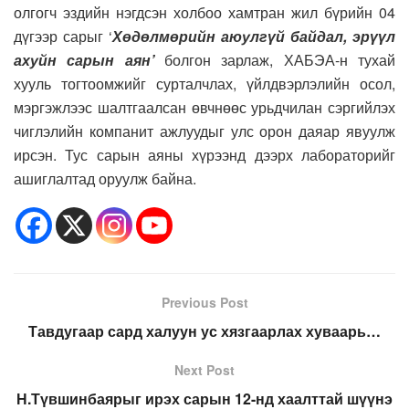
олгогч эздийн нэгдсэн холбоо хамтран жил бүрийн 04
дүгээр сарыг ‘
Хөдөлмөрийн аюулгүй байдал, эрүүл
ахуйн сарын аян’
болгон зарлаж, ХАБЭА-н тухай
хууль тогтоомжийг сурталчлах, үйлдвэрлэлийн осол,
мэргэжлээс шалтгаалсан өвчнөөс урьдчилан сэргийлэх
чиглэлийн компанит ажлуудыг улс орон даяар явуулж
ирсэн. Тус сарын аяны хүрээнд дээрх лабораторийг
ашиглалтад оруулж байна.
Previous Post
Тавдугаар сард халуун ус хязгаарлах хуваарь…
Next Post
Н.Түвшинбаярыг ирэх сарын 12-нд хаалттай шүүнэ