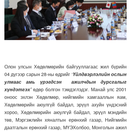
Олон улсын Хөдөлмөрийн байгууллагаас жил бүрийн
04 дүгээр сарын 28-ны өдрийг ‘
Үйлдвэрлэлийн ослын
улмаас амь үрэгдсэн ажилчдын дурсгалыг
хүндэтгэх’
өдөр болгон тэмдэглэдэг. Манай улс 2001
оноос эхлэн Хөдөлмөр, нийгмийн хамгааллын яам,
Хөдөлмөрийн аюулгүй байдал, эрүүл ахуйн үндэсний
хороо, Хөдөлмөрийн аюулгүй байдал, эрүүл мэндийн
төв, Мэргэжлийн хяналтын ерөнхий газар, Нийгмийн
даатгалын ерөнхий газар, МҮЭХолбоо, Монголын ажил