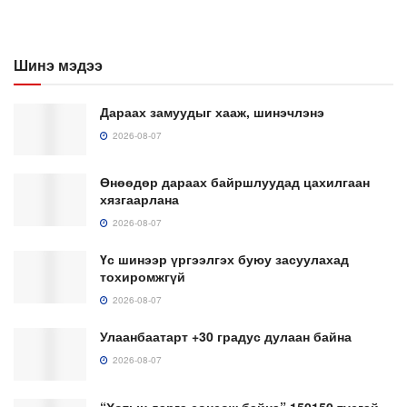
Шинэ мэдээ
Дараах замуудыг хааж, шинэчлэнэ
2026-08-07
Өнөөдөр дараах байршлуудад цахилгаан
хязгаарлана
2026-08-07
Үс шинээр үргээлгэх буюу засуулахад
тохиромжгүй
2026-08-07
Улаанбаатарт +30 градус дулаан байна
2026-08-07
“Хотын дарга сонсож байна” 150150 тусгай