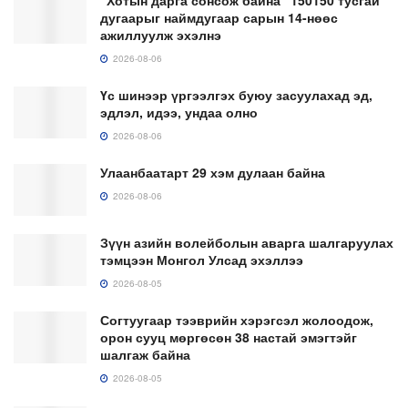
дугаарыг наймдугаар сарын 14-нөөс
ажиллуулж эхэлнэ
2026-08-06
Үс шинээр үргээлгэх буюу засуулахад эд,
эдлэл, идээ, ундаа олно
2026-08-06
Улаанбаатарт 29 хэм дулаан байна
2026-08-06
Зүүн азийн волейболын аварга шалгаруулах
тэмцээн Монгол Улсад эхэллээ
2026-08-05
Согтуугаар тээврийн хэрэгсэл жолоодож,
орон сууц мөргөсөн 38 настай эмэгтэйг
шалгаж байна
2026-08-05