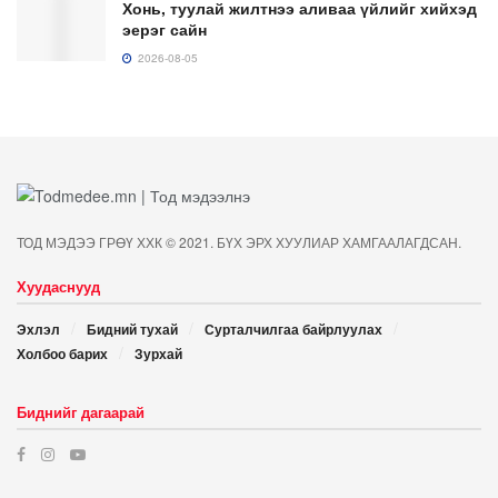
Хонь, туулай жилтнээ аливаа үйлийг хийхэд
эерэг сайн
2026-08-05
ТОД МЭДЭЭ ГРӨҮ ХХК © 2021. БҮХ ЭРХ ХУУЛИАР ХАМГААЛАГДСАН.
Хуудаснууд
Эхлэл
Бидний тухай
Сурталчилгаа байрлуулах
Холбоо барих
Зурхай
Биднийг дагаарай