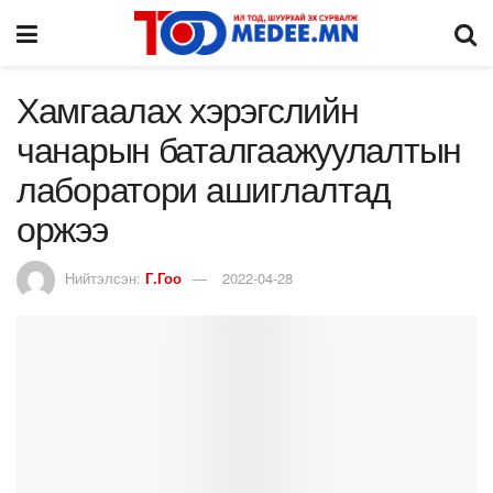
Хамгаалах хэрэгслийн
чанарын баталгаажуулалтын
лаборатори ашиглалтад
оржээ
Нийтэлсэн:
Г.Гоо
2022-04-28