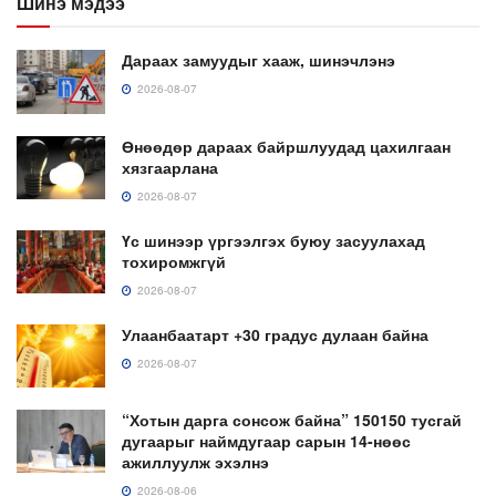
Шинэ мэдээ
Дараах замуудыг хааж, шинэчлэнэ
2026-08-07
Өнөөдөр дараах байршлуудад цахилгаан
хязгаарлана
2026-08-07
Үс шинээр үргээлгэх буюу засуулахад
тохиромжгүй
2026-08-07
Улаанбаатарт +30 градус дулаан байна
2026-08-07
“Хотын дарга сонсож байна” 150150 тусгай
дугаарыг наймдугаар сарын 14-нөөс
ажиллуулж эхэлнэ
2026-08-06