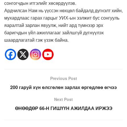
сонгогчдын итгэлийг хөсөрдүүлэв.
Ардчилсан Нам нь үүссэн нөхцөл байдалд дүгнэлт хийн,
мухардлаас гарах гарцыг УИХ-ын ээлжит бус сонгууль
яаралтай зарлан явуулж, нийт ард түмнээр эрх
баригчдын үйл ажиллагааг зайлшгүй дүгнүүлэх
шаардлагатай гэж үзэж байна.
Previous Post
200 гаруй хүн ѳлсгѳлѳн зарлах ѳргѳдлѳѳ ѳгчээ
Next Post
ӨНӨӨДӨР 66-Н ГИШҮҮН АЖИЛДАА ИРЖЭЭ