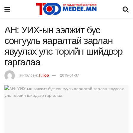
АН: УИХ-ын ээлжит бус
сонгууль яаралтай зарлан
явуулах улс төрийн шийдвэр
гаргалаа
Нийтэлсэн:
Г.Гоо
2019-01-07