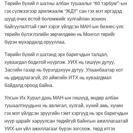
Төрийн бүхий л шатны албан тушаалыг “60 тэрбум”’-ын
гэх сүлжээгээр арилжаалж “ЖДҮ” сан гэх мэт иргэдэд
шууд очих ёстой боломжийг хулгайлан зохион
байгуулалттай гэмт хэрэг үйлдсэн МАН-ын бизнес-улс
төрийн бүлэглэлийн зөрчилдөөн нь Монгол төрийг
бүрэн мухардалд орууллаа.
Төрийн бүхий л шатанд эрх баригчдын талцал,
хуваагдал бодитой нүүрлэж. УИХ нь гишүүн дутуу,
Засгийн газар нь бүрэлдэхүүн дутуу. Улаанбаатар хот
нь удирдлагагүй, 20 аймгийн ИТХ нь хуваагдмал
байдалд ороод байна.
Улсын Их Хурал дахь МАН-ын гишүүд, өндөр албан
тушаалтнуудынх нь авлигал, хулгай, хүний амь, хүчин
гэх мэт үйлдсэн эрүүгийн гэмт хэргүүд нь эрх баригчдын
нүүр царайг харуулсан төдийгүй байнгын ажиллагаатай
УИХ-ын үйл ажиллагааг бүрэн зогсоож. төрд итгэх