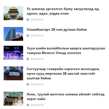
Үс шинээр үргээлгэх буюу засуулахад эд,
эдлэл, идээ, ундаа олно
2026-08-06
Улаанбаатарт 29 хэм дулаан байна
2026-08-06
Зүүн азийн волейболын аварга шалгаруулах
тэмцээн Монгол Улсад эхэллээ
2026-08-05
Согтуугаар тээврийн хэрэгсэл жолоодож,
орон сууц мөргөсөн 38 настай эмэгтэйг
шалгаж байна
2026-08-05
Хонь, туулай жилтнээ аливаа үйлийг хийхэд
эерэг сайн
2026-08-05