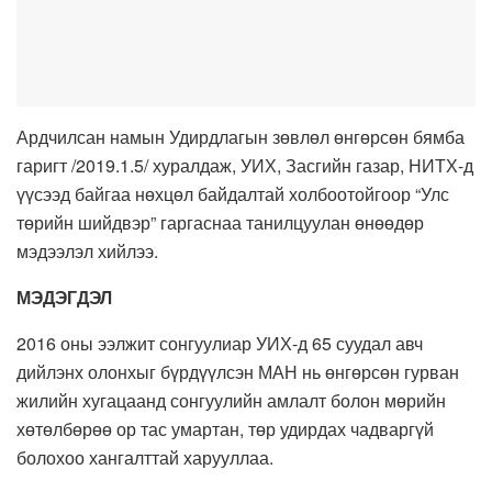
Ардчилсан намын Удирдлагын зөвлөл өнгөрсөн бямба
гаригт /2019.1.5/ хуралдаж, УИХ, Засгийн газар, НИТХ-д
үүсээд байгаа нөхцөл байдалтай холбоотойгоор “Улс
төрийн шийдвэр” гаргаснаа танилцуулан өнөөдөр
мэдээлэл хийлээ.
МЭДЭГДЭЛ
2016 оны ээлжит сонгуулиар УИХ-д 65 суудал авч
дийлэнх олонхыг бүрдүүлсэн МАН нь өнгөрсөн гурван
жилийн хугацаанд сонгуулийн амлалт болон мөрийн
хөтөлбөрөө ор тас умартан, төр удирдах чадваргүй
болохоо хангалттай харууллаа.