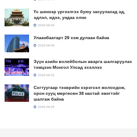
Үс шинээр үргээлгэх буюу засуулахад эд,
эдлэл, идээ, ундаа олно
2026-08-06
Улаанбаатарт 29 хэм дулаан байна
2026-08-06
Зүүн азийн волейболын аварга шалгаруулах
тэмцээн Монгол Улсад эхэллээ
2026-08-05
Согтуугаар тээврийн хэрэгсэл жолоодож,
орон сууц мөргөсөн 38 настай эмэгтэйг
шалгаж байна
2026-08-05