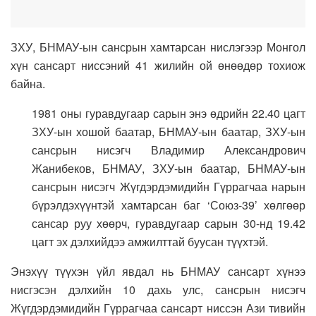
ЗХУ, БНМАУ-ын сансрын хамтарсан нислэгээр Монгол
хүн сансарт ниссэний 41 жилийн ой өнөөдөр тохиож
байна.
1981 оны гуравдугаар сарын энэ өдрийн 22.40 цагт
ЗХУ-ын хошой баатар, БНМАУ-ын баатар, ЗХУ-ын
сансрын нисэгч Владимир Александрович
Жанибеков, БНМАУ, ЗХУ-ын баатар, БНМАУ-ын
сансрын нисэгч Жүгдэрдэмидийн Гүррагчаа нарын
бүрэлдэхүүнтэй хамтарсан баг ‘Союз-39’ хөлгөөр
сансар руу хөөрч, гуравдугаар сарын 30-нд 19.42
цагт эх дэлхийдээ амжилттай буусан түүхтэй.
Энэхүү түүхэн үйл явдал нь БНМАУ сансарт хүнээ
нисгэсэн дэлхийн 10 дахь улс, сансрын нисэгч
Жүгдэрдэмидийн Гүррагчаа сансарт ниссэн Ази тивийн