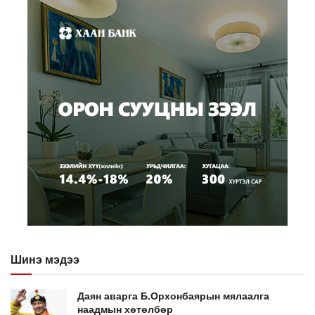
Шинэ мэдээ
Даян аварга Б.Орхонбаярын мялаалга
наадмын хөтөлбөр