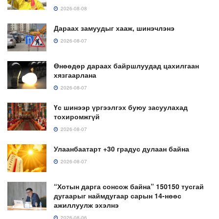
2026-08-08
Дараах замуудыг хааж, шинэчлэнэ
2026-08-07
Өнөөдөр дараах байршлуудад цахилгаан
хязгаарлана
2026-08-07
Үс шинээр үргээлгэх буюу засуулахад
тохиромжгүй
2026-08-07
Улаанбаатарт +30 градус дулаан байна
2026-08-07
“Хотын дарга сонсож байна” 150150 тусгай
дугаарыг наймдугаар сарын 14-нөөс
ажиллуулж эхэлнэ
2026-08-06