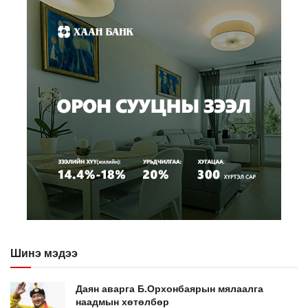
Шинэ мэдээ
Даян аварга Б.Орхонбаярын мялаалга
наадмын хөтөлбөр