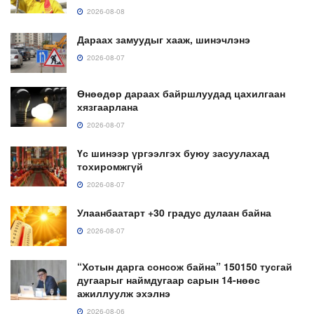
2026-08-08
Дараах замуудыг хааж, шинэчлэнэ
2026-08-07
Өнөөдөр дараах байршлуудад цахилгаан
хязгаарлана
2026-08-07
Үс шинээр үргээлгэх буюу засуулахад
тохиромжгүй
2026-08-07
Улаанбаатарт +30 градус дулаан байна
2026-08-07
“Хотын дарга сонсож байна” 150150 тусгай
дугаарыг наймдугаар сарын 14-нөөс
ажиллуулж эхэлнэ
2026-08-06