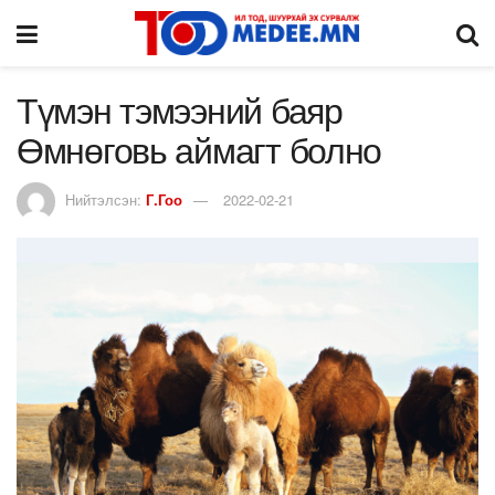
Түмэн тэмээний баяр
Өмнөговь аймагт болно
Нийтэлсэн:
Г.Гоо
2022-02-21