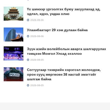
Үс шинээр үргээлгэх буюу засуулахад эд,
эдлэл, идээ, ундаа олно
2026-08-06
Улаанбаатарт 29 хэм дулаан байна
2026-08-06
Зүүн азийн волейболын аварга шалгаруулах
тэмцээн Монгол Улсад эхэллээ
2026-08-05
Согтуугаар тээврийн хэрэгсэл жолоодож,
орон сууц мөргөсөн 38 настай эмэгтэйг
шалгаж байна
2026-08-05