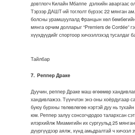
довтлогч Килайн Мбаппе дэлхийн аваргаас ол
Тэрээр ДАШТ-ий тоглолт бүрээс 22 мянган ам
болсны урамшуулалд Францын хөл бөмбөгийн 
мянга орчим долларыг “Premiers de Cordée” г
хүүхдүүдийг спортоор хичээллэхэд тусалдаг б
Тайлбар
7. Реппер Драке
Дуучин, реппер Драке маш өгөөмөр хандивлаг
хандивлажээ. Түүнчлэн энэ оны хоёрдугаар сар
буюу бурхны төлөвлөгөө нэртэй дуу нь тухай
юм. Реппер залуу сонсогчдодоо талархсан сэт
илэрхийлж Миамигийн их сургуульд 25 мянга
дүүргүүдээр аялж, хүнд амьдралтай ч хичээл з