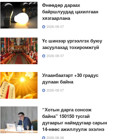
Өнөөдөр дараах
байршлуудад цахилгаан
хязгаарлана
2026-08-07
Үс шинээр үргээлгэх буюу
засуулахад тохиромжгүй
2026-08-07
Улаанбаатарт +30 градус
дулаан байна
2026-08-07
“Хотын дарга сонсож
байна” 150150 тусгай
дугаарыг наймдугаар сарын
14-нөөс ажиллуулж эхэлнэ
2026-08-06