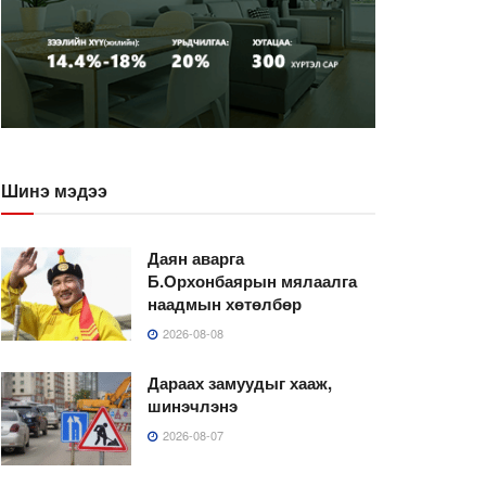
Шинэ мэдээ
Даян аварга
Б.Орхонбаярын мялаалга
наадмын хөтөлбөр
2026-08-08
Дараах замуудыг хааж,
шинэчлэнэ
2026-08-07