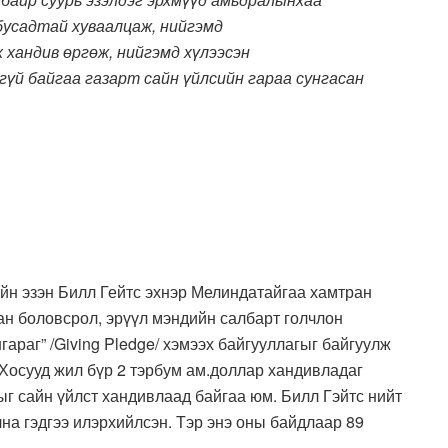
бусадтай хуваалцаж, нийгэмд
х хандив өргөж, нийгэмд хүлээсэн
гүй байгаа газарт сайн үйлсийн гараа сунгасан
нийн эзэн Билл Гейтс эхнэр Мелиндатайгаа хамтран
ан боловсрол, эрүүл мэндийн салбарт голчлон
араг” /Giving Pledge/ хэмээх байгууллагыг байгуулж
 Хосууд жил бүр 2 тэрбум ам.доллар хандивладаг
г сайн үйлст хандивлаад байгаа юм. Билл Гэйтс нийт
на гэдгээ илэрхийлсэн. Тэр энэ оны байдлаар 89