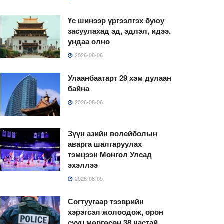
Үс шинээр үргээлгэх буюу
засуулахад эд, эдлэл, идээ,
ундаа олно
2026-08-06
Улаанбаатарт 29 хэм дулаан
байна
2026-08-06
Зүүн азийн волейболын
аварга шалгаруулах
тэмцээн Монгол Улсад
эхэллээ
2026-08-05
Согтуугаар тээврийн
хэрэгсэл жолоодож, орон
сууц мөргөсөн 38 настай