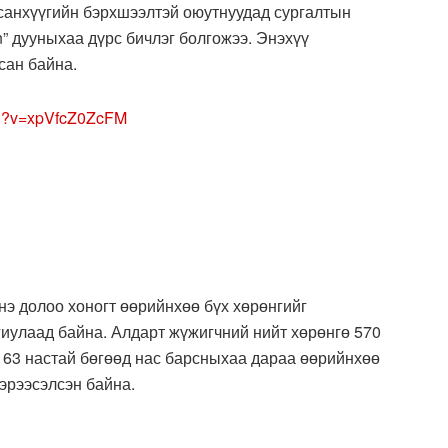
 санхүүгийн бэрхшээлтэй оюутнуудад сургалтын
n” дууныхаа дүрс бичлэг болгожээ. Энэхүү
сан байна.
ch?v=xpVfcZ0ZcFM
нэ долоо хоногт өөрийнхөө бүх хөрөнгийг
гиулаад байна. Алдарт жүжигчний нийт хөрөнгө 570
л 63 настай бөгөөд нас барсныхаа дараа өөрийнхөө
гэрээсэлсэн байна.