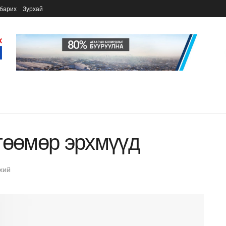
барих
Зурхай
гөөмөр эрхмүүд
хий