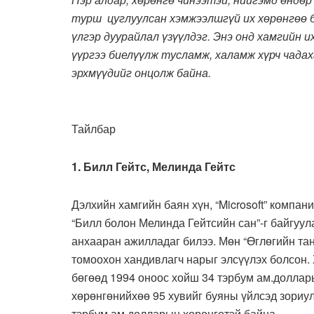
турш цуглуулсан хэмжээлшгүй их хөрөнгөө 
үлгэр дуурайлал үзүүлдэг. Энэ онд хамгийн и
үүргээ биелүүлж тусламж, халамж хүрч чадах
эрхмүүдийг онцолж байна.
Тайлбар
1. Билл Гейтс, Мелинда Гейтс
Дэлхийн хамгийн баян хүн, “Microsoft” компа
“Билл болон Мелинда Гейтсийн сан”-г байгуул
анхааран ажилладаг билээ. Мөн “Өглөгийн танг
томоохон хандивлагч нарыг элсүүлэх болсон.
бөгөөд 1994 оноос хойш 34 тэрбум ам.доллары
хөрөнгөнийхөө 95 хувийг буяны үйлсэд зориул
тэрбум ам.долларын хөрөнгөтэй байна.