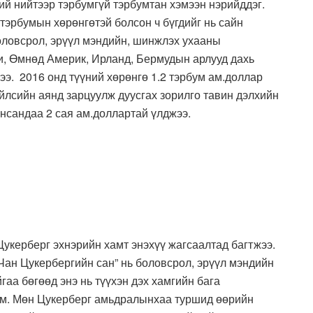
хий нийтээр тэрбумгүй тэрбумтан хэмээн нэрийддэг.
м тэрбумын хөрөнгөтэй болсон ч бүгдийг нь сайн
боловсрол, эрүүл мэндийн, шинжлэх ухааны
и, Өмнөд Америк, Ирланд, Бермудын арлууд дахь
ээ. 2016 онд түүний хөрөнгө 1.2 тэрбум ам.доллар
үйлсийн аянд зарцуулж дуусгах зорилго тавин дэлхийн
нсандаа 2 сая ам.доллартай үлджээ.
Цукерберг эхнэрийн хамт энэхүү жагсаалтад багтжээ.
Чан Цукербергийн сан” нь боловсрол, эрүүл мэндийн
гаа бөгөөд энэ нь түүхэн дэх хамгийн бага
юм. Мөн Цукерберг амьдралынхаа туршид өөрийн