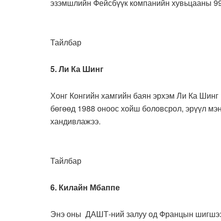
эзэмшлийн Фейсбүүк компанийн хувьцааны 99
Тайлбар
5. Ли Ка Шинг
Хонг Конгийн хамгийн баян эрхэм Ли Ка Шинг 
бөгөөд 1988 оноос хойш боловсрол, эрүүл мэн
хандивлажээ.
Тайлбар
6. Килайн Мбаппе
Энэ оны ДАШТ-ний залуу од Францын шигшээ