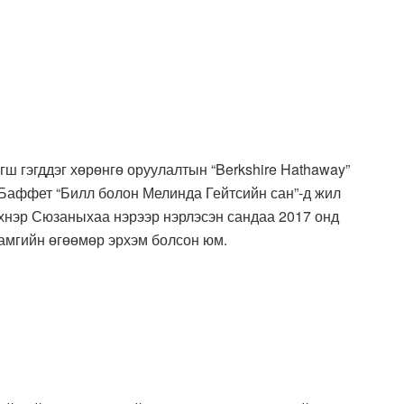
ш гэгддэг хөрөнгө оруулалтын “Berkshire Hathaway”
 Баффет “Билл болон Мелинда Гейтсийн сан”-д жил
эхнэр Сюзаныхаа нэрээр нэрлэсэн сандаа 2017 онд
хамгийн өгөөмөр эрхэм болсон юм.