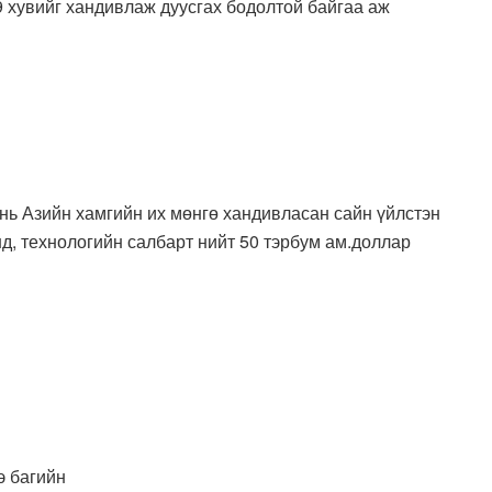
 хувийг хандивлаж дуусгах бодолтой байгаа аж
нь Азийн хамгийн их мөнгө хандивласан сайн үйлстэн
д, технологийн салбарт нийт 50 тэрбум ам.доллар
 багийн