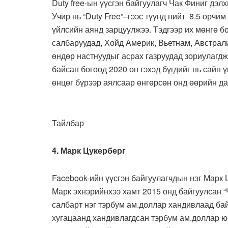
Duty free-ын үүсгэн байгуулагч Чак Финиг дэл
Учир нь “Duty Free”–гээс түүнд нийт 8.5 орчи
үйлсийн аянд зарцуулжээ. Тэдгээр их мөнгө 
салбаруудад, Хойд Америк, Вьетнам, Австрал
өндөр настнуудыг асрах газруудад зориулагдж
байсан бөгөөд 2020 он гэхэд бүгдийг нь сайн 
өнцөг бүрээр аялсаар өнгөрсөн онд өөрийн да
Тайлбар
4. Марк Цукерберг
Facebook-ийн үүсгэн байгуулагчдын нэг Марк 
Марк эхнэрийнхээ хамт 2015 онд байгуулсан “
салбарт нэг тэрбум ам.доллар хандивлаад бай
хугацаанд хандивлагдсан тэрбум ам.доллар 