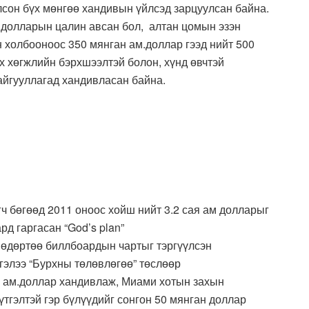
сон бүх мөнгөө хандивын үйлсэд зарцуулсан байна.
.долларын цалин авсан бол, алтан цомын эзэн
холбооноос 350 мянган ам.доллар гээд нийт 500
эх хөгжлийн бэрхшээлтэй болон, хүнд өвчтэй
айгууллагад хандивласан байна.
ч бөгөөд 2011 оноос хойш нийт 3.2 сая ам долларыг
д гаргасан “God’s plan”
н өдөртөө биллбоардын чартыг тэргүүлсэн
гэлээ “Бурхны төлөвлөгөө” төслөөр
н ам.доллар хандивлаж, Миами хотын захын
үтгэлтэй гэр бүлүүдийг сонгон 50 мянган доллар