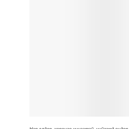
Нэр алдар, хөрөнгө чинээтэй, нийгэмд өндөр