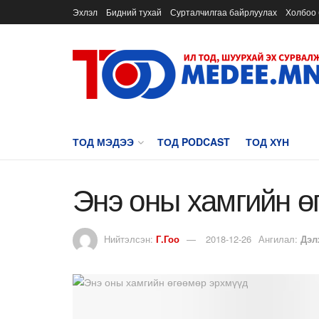
Эхлэл
Бидний тухай
Сурталчилгаа байрлуулах
Холбоо 
ТОД МЭДЭЭ
ТОД PODCAST
ТОД ХҮН
Энэ оны хамгийн ө
Нийтэлсэн:
Г.Гоо
2018-12-26
Ангилал:
Дэл