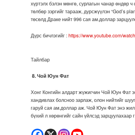
хүртэлх бэлэн мөнгө, сурлагын чанар өндөр ч
төлбөр зэргийг тарааж, дүрсжүүлэн “God’s pla
төсөлд Драке нийт 996 сая ам.доллар зарцуул
Дүрс бичлэгийг :
https://www.youtube.com/wat
Тайлбар
8. Чой Юун Фат
Хонг Конгийн алдарт жүжигчин Чой Юун Фат э
хандивлах болсноо зарлаж, олон нийтийг шуу
гаруй сая ам.доллар аж. Чой Юун Фат энэ жи
бүхий л хөрөнгийг сайн үйлсэд зарцуулахаар 