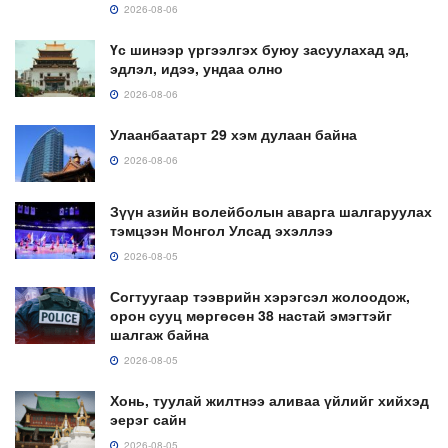
2026-08-06
Үс шинээр үргээлгэх буюу засуулахад эд,
эдлэл, идээ, ундаа олно
2026-08-06
Улаанбаатарт 29 хэм дулаан байна
2026-08-06
Зүүн азийн волейболын аварга шалгаруулах
тэмцээн Монгол Улсад эхэллээ
2026-08-05
Согтуугаар тээврийн хэрэгсэл жолоодож,
орон сууц мөргөсөн 38 настай эмэгтэйг
шалгаж байна
2026-08-05
Хонь, туулай жилтнээ аливаа үйлийг хийхэд
эерэг сайн
2026-08-05