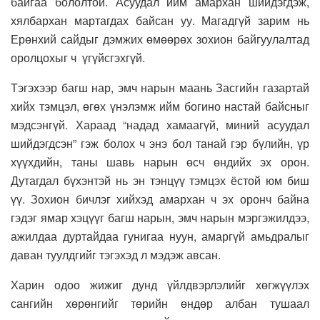
байгаа бололтой. Асуудал ийм амархан шийдэгдэж,
хялбархан мартагдах байсан уу. Магадгүй зарим нь
Ерөнхий сайдыг дэмжих өмөөрөх зохион байгуулалтад
оролцохыг ч үгүйсгэхгүй.
Тэгэхээр багш нар, эмч нарын маань Засгийн газартай
хийх тэмцэл, өгөх үнэлэмж ийм богино настай байсныг
мэдсэнгүй. Хараад “надад хамаагүй, миний асуудал
шийдэгдсэн” гэж болох ч энэ бол танай гэр бүлийн, үр
хүүхдийн, таны шавь нарын өсч өндийх эх орон.
Дутагдал бүхэнтэй нь эн тэнцүү тэмцэх ёстой юм биш
үү. Зохион бичлэг хийхэд амархан ч эх оронч байна
гэдэг ямар хэцүүг багш нарын, эмч нарын мэргэжилдээ,
ажилдаа дуртайдаа гунигаа нуун, амаргүй амьдралыг
даван туулдгийг тэгэхэд л мэдэж авсан.
Харин одоо жижиг дунд үйлдвэрлэлийг хөгжүүлэх
сангийн хөрөнгийг төрийн өндөр албан тушаал