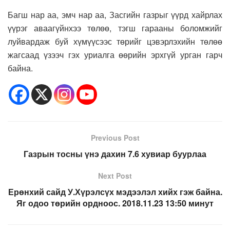
Багш нар аа, эмч нар аа, Засгийн газрыг үүрд хайрлах
үүрэг аваагүйнхээ төлөө, тэгш гарааны боломжийг
луйвардаж буй хүмүүсээс төрийг цэвэрлэхийн төлөө
жагсаад үзээч гэх уриалга өөрийн эрхгүй урган гарч
байна.
Previous Post
Газрын тосны үнэ дахин 7.6 хувиар буурлаа
Next Post
Ерөнхий сайд У.Хүрэлсүх мэдээлэл хийх гэж байна.
Яг одоо төрийн ордноос. 2018.11.23 13:50 минут