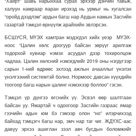
“Хайрт” шавь нарынхаа сурах эрхээр дэнчин тавьж,
халуун намраар яаран ирэхэд нь урмыг нь хугалсан
“оройд дээдлэм” ардын багш нар Ардын намын Засгийн
газартай тэмцэл өрнүүлж арайхийн эвлэрсэн.
БСШУСЯ, МҮЭХ хамтран мэдэгдэл хийх үеэр МҮЭХ-
ноос “Цалин хөлс доогуур байсан зөрүүг арилгаж
тодорхой хувиар нэмэх асуудал дээр тохиролцож
чадлаа. Цалин хөлсний нэмэгдлийг 2019 оны нэгдүгээр
сарын 1-ний өдрөөс эхлээд ажлын ачааллыг үнэлэх
үнэлгээний системтэй болно. Нормоос давсан хүүхдийн
тоогоор багш нарын цалинг нэмэхээр боллоо” гэсэн.
Тэмцэл үр дүнгээ өгснийх үү. Эсвэл өөр шалтгаан
байсан уу. Ямартай ч одоогоор Засгийн газраас ямар
гээчийн адын юм бэ гэмээр олон “но” илэрчихээд
байхад тэмцэгч багш нар, эмч нар таг чиг. ЖДҮХС-аас
давуу эрхээ ашиглан зээл авч бусдын боломжийг