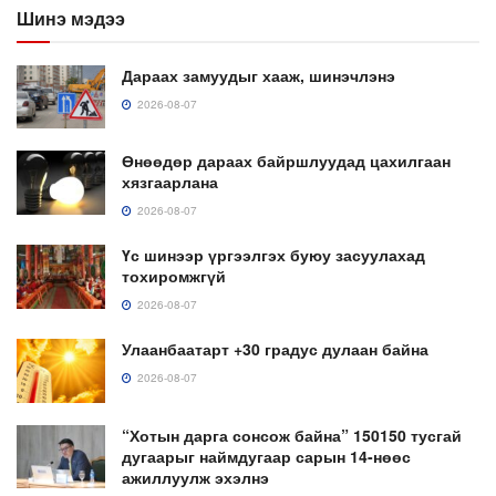
Шинэ мэдээ
Дараах замуудыг хааж, шинэчлэнэ
2026-08-07
Өнөөдөр дараах байршлуудад цахилгаан
хязгаарлана
2026-08-07
Үс шинээр үргээлгэх буюу засуулахад
тохиромжгүй
2026-08-07
Улаанбаатарт +30 градус дулаан байна
2026-08-07
“Хотын дарга сонсож байна” 150150 тусгай
дугаарыг наймдугаар сарын 14-нөөс
ажиллуулж эхэлнэ