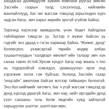
хашдагаа далимдуулж хувийн компани руугаа зөөсөн
Засгийн газрын талд сэхээтнүүд, нийгмийн
манлайллууд, бас чиг жагсаж тэмцээд зорьсондоо хүрч
чадсан багш, эмч нарыг өөрийн эрхгүй үгүйлж байна.
Зүрхэнд хүрэхээр өрөвдүүлж, үнэн бодит байлдлаа
тайлбарлан тэмцсэн үү. Зүгээр л жүжиг байсан уу
гэдгийг энэ удаад ч гэсэн хармаар байна. “Жижиг, дунд”
боловсрол, ухамсартай төрийн өндөр албан
тушаалтнуудын “халдварт өвчлөл”-ийн талаар эмч хүн
санаа тавих ёстой.Эрхэм хүндэт багш нар маань ч тоо
нь тодорхойгүй нэмэгдэл, урамшуулал ирэх онд
хэрэгжиж эхлэх гэж буйгаас болоод Засгийн газар
“онцсайн” ажиллаж байгаа мэтээр тайвширч болохгүй.
Энэ бол нийгмийг хөтлөгч, бас ч үгүй жагсаж тэмцээд үр
дүнд хүрээд удаагүй багш, эмч нар, нийт иргэдийн дунд
үзэл санааны толь болж явдгийн хувд зайлшгүй
харьцуулах шалтаг, шалтгаан мөн.