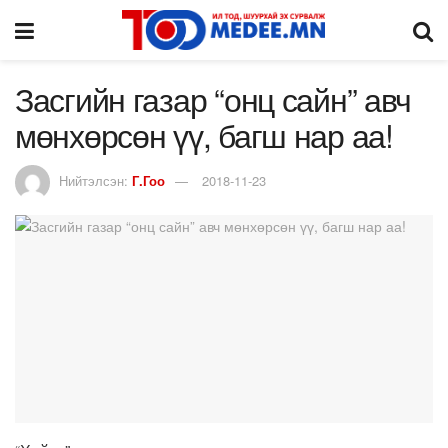
Засгийн газар “онц сайн” авч
мөнхөрсөн үү, багш нар аа!
Нийтэлсэн:
Г.Гоо
2018-11-23