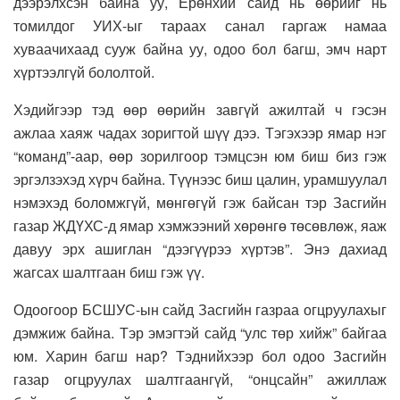
дээрэлхсэн байна уу, Ерөнхий сайд нь өөрийг нь
томилдог УИХ-ыг тараах санал гаргаж намаа
хуваачихаад сууж байна уу, одоо бол багш, эмч нарт
хүртээлгүй бололтой.
Хэдийгээр тэд өөр өөрийн завгүй ажилтай ч гэсэн
ажлаа хаяж чадах зоригтой шүү дээ. Тэгэхээр ямар нэг
“команд”-аар, өөр зорилгоор тэмцсэн юм биш биз гэж
эргэлзэхэд хүрч байна. Түүнээс биш цалин, урамшуулал
нэмэхэд боломжгүй, мөнгөгүй гэж байсан тэр Засгийн
газар ЖДҮХС-д ямар хэмжээний хөрөнгө төсөвлөж, яаж
давуу эрх ашиглан “дээгүүрээ хүртэв”. Энэ дахиад
жагсах шалтгаан биш гэж үү.
Одоогоор БСШУС-ын сайд Засгийн газраа огцруулахыг
дэмжиж байна. Тэр эмэгтэй сайд “улс төр хийж” байгаа
юм. Харин багш нар? Тэднийхээр бол одоо Засгийн
газар огцруулах шалтгаангүй, “онцсайн” ажиллаж